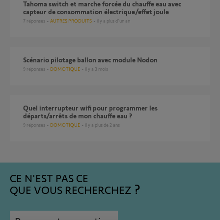
Tahoma switch et marche forcée du chauffe eau avec
capteur de consommation électrique/effet joule
7
réponses
AUTRES PRODUITS
il y a plus d'un an
Scénario pilotage ballon avec module Nodon
9
réponses
DOMOTIQUE
il y a 3 mois
quel interrupteur wifi pour programmer les
départs/arrêts de mon chauffe eau ?
9
réponses
DOMOTIQUE
il y a plus de 2 ans
CE N'EST PAS CE
QUE VOUS RECHERCHEZ