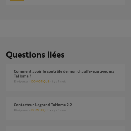
Questions liées
Comment avoir le contrôle de mon chauffe-eau avec ma
TaHoma ?
13
réponses
DOMOTIQUE
il y a 7 mois
Contacteur Legrand TaHoma 2.2
10
réponses
DOMOTIQUE
il y a 9 mois