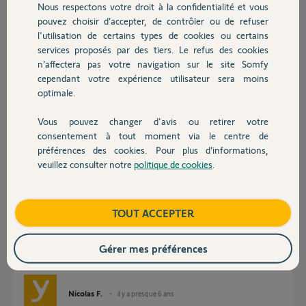
Nous respectons votre droit à la confidentialité et vous
mettre en boost) et sur le
Chauffage
pouvez choisir d’accepter, de contrôler ou de refuser
site somfy connecte, il est bien en mode ON et pas la possibilité mais
l'utilisation de certains types de cookies ou certains
sans la possibilités de le mettre en OFF .
Je pense qu'il y a un soucis si un jaune passe dans le secteur pour
services proposés par des tiers. Le refus des cookies
Autres produits
constater le problème .
n’affectera pas votre navigation sur le site Somfy
cependant votre expérience utilisateur sera moins
optimale.
Jean-Benoît S.
il y a environ 6 ans
Vous pouvez changer d'avis ou retirer votre
Participer au fil de discussion
Devis avec un pro
consentement à tout moment via le centre de
préférences des cookies. Pour plus d’informations,
veuillez consulter notre
politique de cookies
.
Contact
Réponses
Boutique
TOUT ACCEPTER
Bonjour jean- benoit,
Je remonte ce bug a notre service develloppement.
Gérer mes préférences
je reviendrai vers vous.
Bonne journée.
Nicolas F.
il y a presque 6 ans