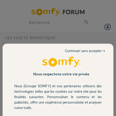
Particuliers
Professionnels
Forum
LES SUJETS DOMOTIQUE
Volet
Probleme contacteur chauffe eau 1822451
Continuer sans accepter →
Bonjour, je me suis
Portail
aperçu d'un problème sur
mon capteur effet joule
ref 1822451 .
Garage
Nous respectons votre vie privée
Lors que je suis en heure
creuse (donc relais
Nous (Groupe SOMFY) et nos partenaires utilisons des
contacté pour l'eau
Sécurité
technologies telles que les cookies sur notre site pour les
chaude sanitaire ) .
finalités suivantes: Personnaliser le contenu et les
Sur l'application portable
publicités, offrir une expérience personnalisée et analyser
sous Android le relais est
Domotique
notre trafic.
marqué comme OFF
(avec la possibilité de le