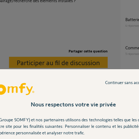
pairage/recherche des éléments installés ?
Batter
4
réponse
commen
Partager cette question
5
réponse
Participer au fil de discussion
Apparaier Tahoma Switch avec Nina, situo 5
,et situ
Continuer sans ac
8
réponse
Comment Re associer une télécommande
inis rt
piloter l'ensemble de votre installation, mais
Nous respectons votre vie privée
utres télécommandes en état de
6
réponse
anne de la Nina.
Groupe SOMFY) et nos partenaires utilisons des technologies telles que les 
re site pour les finalités suivantes: Personnaliser le contenu et les publicités
érience personnalisée et analyser notre trafic.