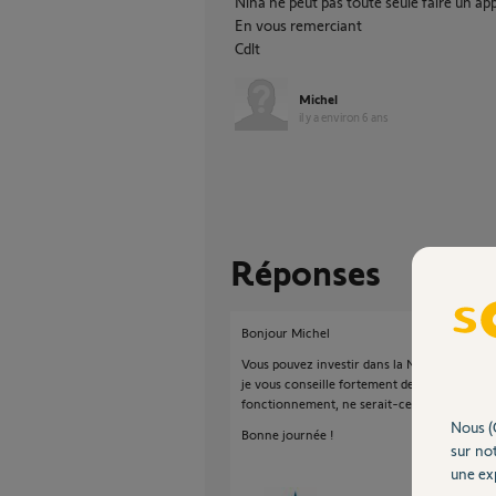
Nina ne peut pas toute seule faire un ap
En vous remerciant
Cdlt
Michel
il y a environ 6 ans
Réponses
Bonjour Michel
Vous pouvez investir dans la Nina qui pourra 
je vous conseille fortement de garder vos a
fonctionnement, ne serait-ce qu'en cas de p
Nous (
Bonne journée !
sur not
une exp