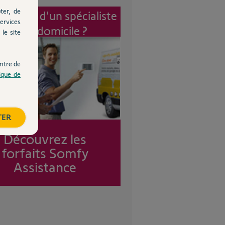
ter, de
vention d'un spécialiste
ervices
à mon domicile ?
le site
ntre de
tique de
TER
Découvrez les
forfaits Somfy
Assistance