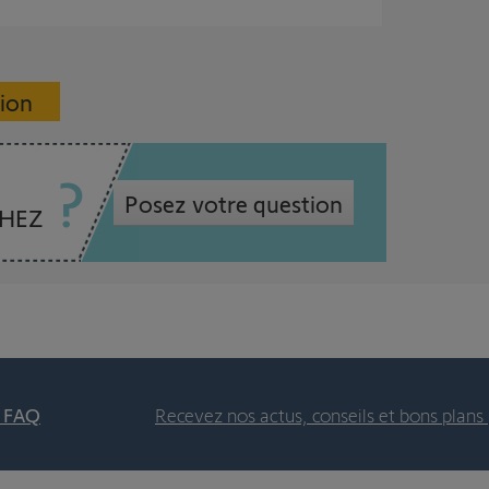
sion
Posez votre question
CHEZ
t FAQ
Recevez nos actus, conseils et bons plans 