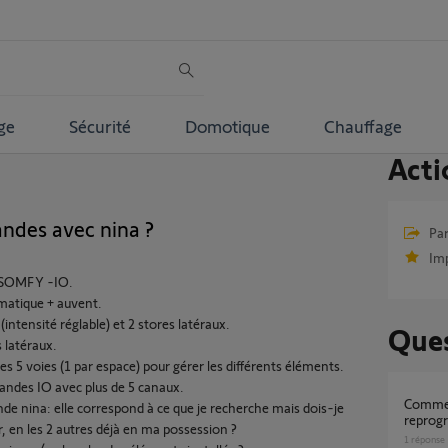
ge
Sécurité
Domotique
Chauffage
Acti
ndes avec nina ?
Par
Im
e SOMFY -IO.
matique + auvent.
intensité réglable) et 2 stores latéraux.
Ques
s latéraux.
s 5 voies (1 par espace) pour gérer les différents éléments.
mandes IO avec plus de 5 canaux.
Comment réparer Nina Timer et
de nina: elle correspond à ce que je recherche mais dois-je
reprog
r, en les 2 autres déjà en ma possession ?
1
réponse