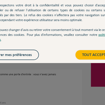
espectons votre droit à la confidentialité et vous pouvez choisir d’accep
n 6 ans
Inter
ler ou de refuser l'utilisation de certains types de cookies ou certains s
és par des tiers. Le refus des cookies n’affectera pas votre navigation sur 
cependant votre expérience utilisateur sera moins optimale.
vaut mieux pas que je me fasse reprendre les 2
ouvez changer d'avis ou retirer votre consentement à tout moment via le ce
ences des cookies. Pour plus d’informations, veuillez consulter notre
poli
s
.
er mes préférences
TOUT ACCEP
comme une porte d'entrée : vous n'avez jamais
n 6 ans