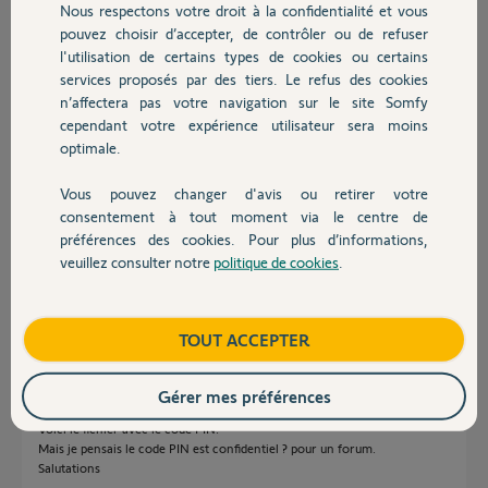
Nous respectons votre droit à la confidentialité et vous
Chauffage
Participer au fil de discussion
pouvez choisir d’accepter, de contrôler ou de refuser
l'utilisation de certains types de cookies ou certains
services proposés par des tiers. Le refus des cookies
Autres produits
n’affectera pas votre navigation sur le site Somfy
Réponses
cependant votre expérience utilisateur sera moins
optimale.
Bonjour
Vous pouvez changer d'avis ou retirer votre
Devis avec un pro
Il faut laisser le pin du Tahoma ici sans le cacher. Personne ne peut rien
consentement à tout moment via le centre de
en faire.
préférences des cookies. Pour plus d’informations,
veuillez consulter notre
politique de cookies
.
Bonne journée !
Contact
Jean-Luc B.
il y a environ 6 ans
Boutique
TOUT ACCEPTER
Gérer mes préférences
Bonjour à nouveau
Voici le fichier avec le code PIN.
Mais je pensais le code PIN est confidentiel ? pour un forum.
Salutations