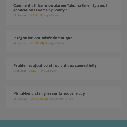
Comment utiliser mon alarme Tahoma Serenity avec l
application tahoma by Somfy ?
11
réponses
SÉCURITÉ
il y a 6 mois
Intégration optimisée domotique
41
réponses
DOMOTIQUE
il y a 9 mois
Problèmes ajout volet roulant box connectivity
3
réponses
VOLET
il y a 12 jours
Pb TaHoma v2 migree sur la nouvelle app
23
réponses
DOMOTIQUE
il y a environ 2 mois