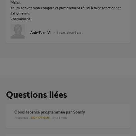
Merci.
J'ai pu activer mon comptes et partiellement réussi à faire fonctionner
Tahomalink.
Cordialment
Anh-Tuan V.
il y a environ 6 ans
Questions liées
Obsolescence programmée par Somfy
7
réponses
DOMOTIQUE
il y a 8 mois