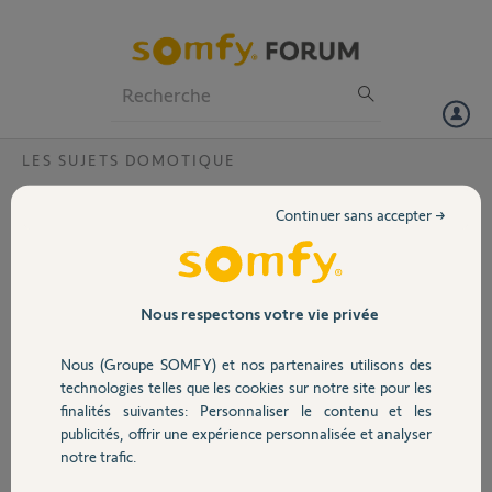
Particuliers
Professionnels
Forum
LES SUJETS DOMOTIQUE
Volet
mise en service Domotique Serenity
Continuer sans accepter →
Bonjour
Portail
mon domotique serenity (3ans) n'est jamais mis en service par le
promoteur de mon appartement. Je tente de le mettre en service par
moi-meme. Somfy-connect.fr m'a dit le produit a déjà activé. Mais,
Garage
Nous respectons votre vie privée
je n'ai pas l'itendifiant ni le mot de passe. Que je dois faire. Merci.
Salutations
Nous (Groupe SOMFY) et nos partenaires utilisons des
Sécurité
technologies telles que les cookies sur notre site pour les
attmt.pdf
b586fb4d15047282a...
finalités suivantes: Personnaliser le contenu et les
210 ko
210 ko
publicités, offrir une expérience personnalisée et analyser
Domotique
notre trafic.
Anh-Tuan V.
il y a environ 6 ans