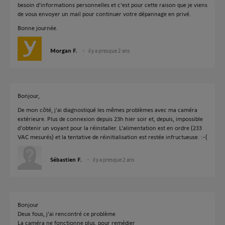
besoin d'informations personnelles et c'est pour cette raison que je viens
de vous envoyer un mail pour continuer votre dépannage en privé.
Bonne journée.
Morgan F.
il y a presque 2 ans
Bonjour,
De mon côté, j'ai diagnostiqué les mêmes problèmes avec ma caméra
extérieure. Plus de connexion depuis 23h hier soir et, depuis, impossible
d'obtenir un voyant pour la réinstaller. L'alimentation est en ordre (233
VAC mesurés) et la tentative de réinitialisation est restée infructueuse. :-(
Sébastien F.
il y a presque 2 ans
Bonjour
Deux fous, j’ai rencontré ce problème
La caméra ne fonctionne plus, pour remédier