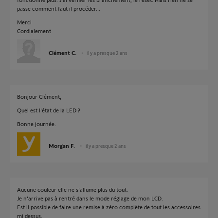
passe comment faut il procéder...
Merci
Cordialement
Clément C.
il y a presque 2 ans
Bonjour Clément,
Quel est l'état de la LED ?
Bonne journée.
Morgan F.
il y a presque 2 ans
Aucune couleur elle ne s'allume plus du tout.
Je n'arrive pas à rentré dans le mode réglage de mon LCD.
Est il possible de faire une remise à zéro complète de tout les accessoires
mi dessus.