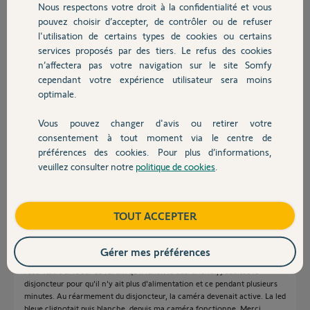
Nous respectons votre droit à la confidentialité et vous
Chauffage
pouvez choisir d’accepter, de contrôler ou de refuser
Réponses
l'utilisation de certains types de cookies ou certains
services proposés par des tiers. Le refus des cookies
Autres produits
n’affectera pas votre navigation sur le site Somfy
Bonjour Jean-Michel,
cependant votre expérience utilisateur sera moins
optimale.
Je vous confirme que d'après ce que vous nous indiquez, il semblerait que
votre produit soit défectueux. Afin de gérer votre SAV, je vais avoir
besoin d'informations personnelles et c'est pour cette raison que je viens
Vous pouvez changer d'avis ou retirer votre
Devis avec un pro
de vous envoyer un mail pour continuer votre dépannage en privé.
consentement à tout moment via le centre de
préférences des cookies. Pour plus d’informations,
Bonne Journée.
veuillez consulter notre
politique de cookies
.
Contact
Morgan F.
il y a plus de 2 ans
Boutique
TOUT ACCEPTER
Ma caméra outdoor n'avait plus subitement de led allumée. dans un
Gérer mes préférences
premier temps j'ai essayé de la réinitialiser en essayant le reset, pas de
résu=ltat. J'ai lu sur ce forum qu'il fallait la débrancher, j'abaissé le
disjoncteur pour qu'il n'y ait plus d'alimentation et ce pendant plusieurs
minutes. Au réarmement du disjoncteur, la caméra devenait active. La led
bleue clignotait puis blanche, depuis ma caméra fonctionne. Merci