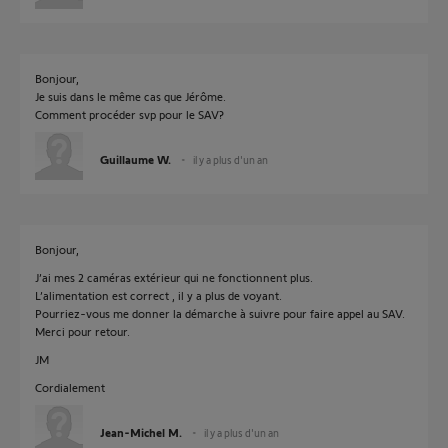
Bonjour,
Je suis dans le même cas que Jérôme.
Comment procéder svp pour le SAV?
Guillaume W.
il y a plus d'un an
Bonjour,
J’ai mes 2 caméras extérieur qui ne fonctionnent plus.
L’alimentation est correct , il y a plus de voyant.
Pourriez-vous me donner la démarche à suivre pour faire appel au SAV.
Merci pour retour.
JM
Cordialement
Jean-Michel M.
il y a plus d'un an