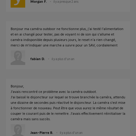
Morgan F.
il y a presque 2 ans
Bonjour ma caméra outdoor ne fonctionne plus, j'ai testé l'alimentation
et en ai changé pour tester, pas de voyant ni de son qui s'allume et
caméra indisponible depuis plusieurs jours, le reset n'a rien changé,
merci de m'indiquer une marche a suivre pour un SAV, cordialement
fabian D.
il y a plus d'un an
Bonjour,
J’avais rencontré ce problème avec la caméra outdoot.
J’ai baissé le disjoncteur sur lequel se trouve branchée la caméra, attendu
une dizaine de secondes puis réactivé le disjoncteur. La caméra s’est mise
à fonctionner de nouveau. Peut être que vous aurez le même résultat de
couper le courant puis de le remettre. J’avais effectivement réinitialiser la
caméra mais sans succès.
Jean-Pierre B.
il y a plus d'un an