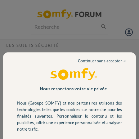
Particuliers
Professionnels
Forum
LES SUJETS SÉCURITÉ
Volet
Caméra outdoor ne s'allume plus
Continuer sans accepter →
Bonjour, ma caméra extérieur est devenue indisponible d'un coup,
Portail
aucune LED ne s'allume alors que l'alimentation est ok sur les
cavaliers verts dans le boitier. Les tentatives de reset par pression à
l'arrière n'ont rien donné. Puis-je tenter une autre manip pour la
Garage
Nous respectons votre vie privée
refaire fonctionner ou est-ce un retour SAV ? Merci pour votre
réponse, cordialement.
Nous (Groupe SOMFY) et nos partenaires utilisons des
Sécurité
technologies telles que les cookies sur notre site pour les
Jérôme
finalités suivantes: Personnaliser le contenu et les
il y a environ 6 ans
publicités, offrir une expérience personnalisée et analyser
Domotique
Participer au fil de discussion
notre trafic.