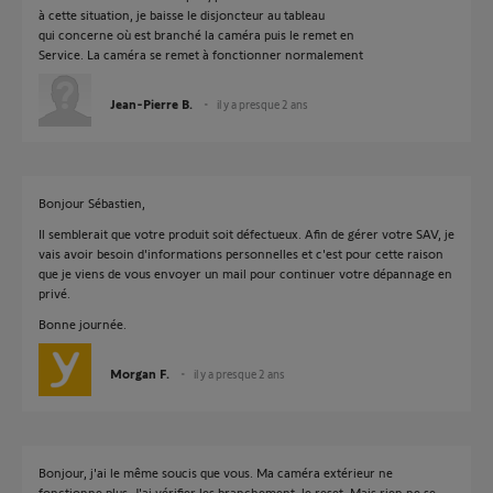
à cette situation, je baisse le disjoncteur au tableau
qui concerne où est branché la caméra puis le remet en
Service. La caméra se remet à fonctionner normalement
Jean-Pierre B.
il y a presque 2 ans
Bonjour Sébastien,
Il semblerait que votre produit soit défectueux. Afin de gérer votre SAV, je
vais avoir besoin d'informations personnelles et c'est pour cette raison
que je viens de vous envoyer un mail pour continuer votre dépannage en
privé.
Bonne journée.
Morgan F.
il y a presque 2 ans
Bonjour, j'ai le même soucis que vous. Ma caméra extérieur ne
fonctionne plus. J'ai vérifier les branchement, le reset. Mais rien ne se