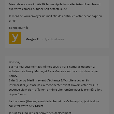
Merci de nous avoir détaillé les manipulations effectuées. Il semblerait
que votre caméra outdoor soit défecteueuse.
Je viens de vous envoyer un mail afin de continuer votre dépannage en
privé.
Bonne journée,
Morgan F.
il y a plus d'un an
Bonsoir,
J'ai malheureusement les mêmes soucis, j'ai 3 cameras outdoor, 2
achetées via Leroy Merlin, et 1 via Veepee avec livraison directe par
Somfy.
1 des 2 Leroy Merlin revient d'échange SAV, suite à des arrêts
intempestifs, je n'ose pas la reconnecter avant d'avoir votre avis. La
seconde vient de m'afficher le même phénomène pour la première fois
depuis 6 mois.
La troisième (Veepee) vient de lacher et ne s'allume plus, je dois donc
solliciter votre SAV Direct.
Je suis trés inquiet, car souvent en déplacement.