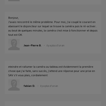
Bonjour,
J’avais rencontré le même problème. Pour moi, j’ai coupé le courant en
abaissant le disjoncteur sur lequel se trouve la caméra puis le ré-activer..
au bout de quelques minutes, la caméra s’est mise à fonctionner et depuis
tout est OK
Jean-Pierre B.
il y a plus d'un an
eteindre et rallumer la caméra au tableau est évidemment la première
chose que j'ai faite, sans succès, j'attend une réponse pour une prise en
SAV s'il vous plais, cordialement
fabian D.
il y a plus d'un an