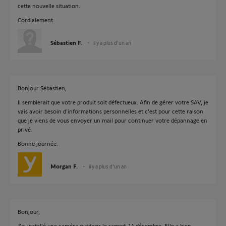
cette nouvelle situation.
Cordialement
Sébastien F.
il y a plus d'un an
Bonjour Sébastien,
Il semblerait que votre produit soit défectueux. Afin de gérer votre SAV, je
vais avoir besoin d'informations personnelles et c'est pour cette raison
que je viens de vous envoyer un mail pour continuer votre dépannage en
privé.
Bonne journée.
Morgan F.
il y a plus d'un an
Bonjour,
J’ai installé une caméra outdoor le samedi 14 décembre. Elle a bien