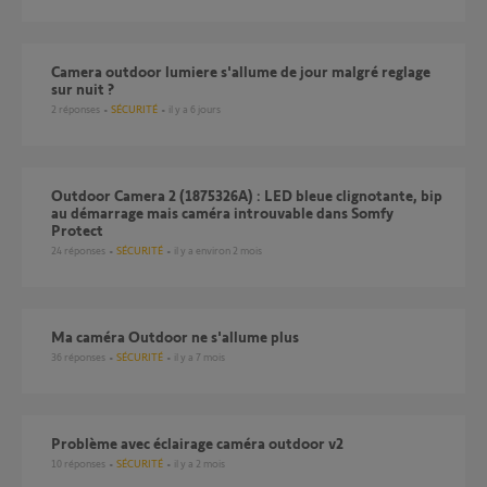
Camera outdoor lumiere s'allume de jour malgré reglage
sur nuit ?
2
réponses
SÉCURITÉ
il y a 6 jours
Outdoor Camera 2 (1875326A) : LED bleue clignotante, bip
au démarrage mais caméra introuvable dans Somfy
Protect
24
réponses
SÉCURITÉ
il y a environ 2 mois
Ma caméra Outdoor ne s'allume plus
36
réponses
SÉCURITÉ
il y a 7 mois
Problème avec éclairage caméra outdoor v2
10
réponses
SÉCURITÉ
il y a 2 mois