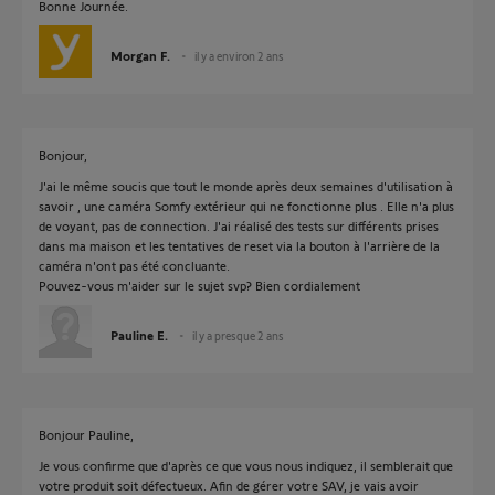
Bonne Journée.
Morgan F.
il y a environ 2 ans
Bonjour,
J'ai le même soucis que tout le monde après deux semaines d'utilisation à
savoir , une caméra Somfy extérieur qui ne fonctionne plus . Elle n'a plus
de voyant, pas de connection. J'ai réalisé des tests sur différents prises
dans ma maison et les tentatives de reset via la bouton à l'arrière de la
caméra n'ont pas été concluante.
Pouvez-vous m'aider sur le sujet svp? Bien cordialement
Pauline E.
il y a presque 2 ans
Bonjour Pauline,
Je vous confirme que d'après ce que vous nous indiquez, il semblerait que
votre produit soit défectueux. Afin de gérer votre SAV, je vais avoir