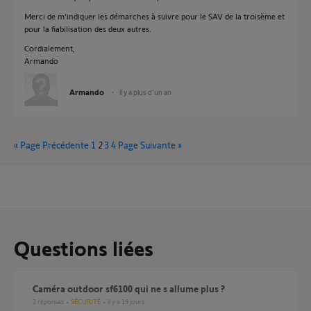
Merci de m'indiquer les démarches à suivre pour le SAV de la troisème et
pour la fiabilisation des deux autres.
Cordialement,
Armando
Armando
il y a plus d'un an
« Page Précédente
1
2
3
4
Page Suivante »
Questions liées
Caméra outdoor sf6100 qui ne s allume plus ?
2
réponses
SÉCURITÉ
il y a 19 jours