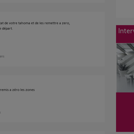
at de votre tahoma et de les remettre a zero,
e départ.
Inter
 ans
e remis a zéro les zones
s