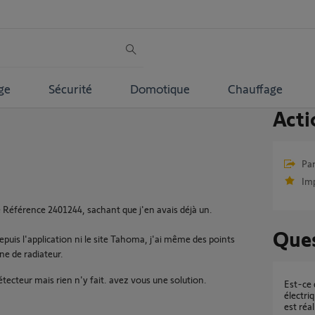
ge
Sécurité
Domotique
Chauffage
Acti
Par
Im
te Référence 2401244, sachant que j'en avais déjà un.
Ques
epuis l'application ni le site Tahoma, j'ai même des points
e de radiateur.
détecteur mais rien n'y fait. avez vous une solution.
Est-ce que ce projet de gestion de radiateur
électri
est réal