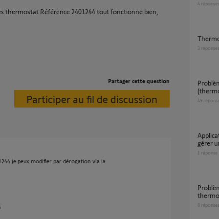
4
réponse
des thermostat Référence 2401244 tout fonctionne bien,
Thermo
3
réponse
Partager cette question
Problème TaHoma et PAC Alfea Duo
(thermo
Participer au fil de discussion
49
répons
Application Thermostat ou Tahoma pour
gérer 
1
réponse
1244 je peux modifier par dérogation via la
Problème d'association TaHoma v2 et
thermo
8
réponse
s