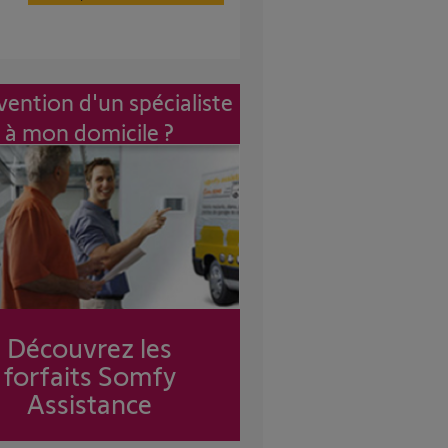
vention d'un spécialiste
à mon domicile ?
Découvrez les
forfaits Somfy
Assistance