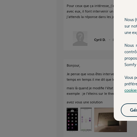
Pour ceux que ça intéresse, j'ai contacté le s
avec eux, il font intervenir un spécialiste sur
j'attends la réponse dans les jours a venir.
Nous (
sur not
une exp
Cyril D.
il y a presque 6 an
Nous r
contrô
propos
Somfy 
Bonjour,
Je pense que vous êtes intervenu, dans l'ens
Vous p
temps en temps il me dit que les zones ne so
préfér
mais là quand je modifie l’état sur le thermos
cookie
exemple : je l'éteins sur le thermostat il ap
avez vous une solution
Gér