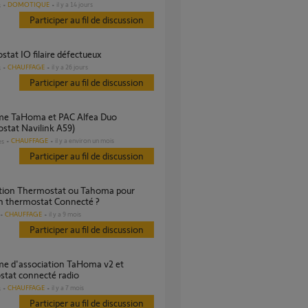
DOMOTIQUE
il y a 14 jours
s
Participer au fil de discussion
stat IO filaire défectueux
CHAUFFAGE
il y a 26 jours
s
Participer au fil de discussion
stat Navilink A59)
CHAUFFAGE
il y a environ un mois
es
Participer au fil de discussion
un thermostat Connecté ?
CHAUFFAGE
il y a 9 mois
Participer au fil de discussion
stat connecté radio
CHAUFFAGE
il y a 7 mois
s
Participer au fil de discussion