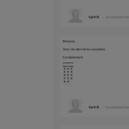
Cyril D.
il y a presque 6 an
Bonjour,
Voici les dernières nouvelles.
Cordialement
Cyril D.
il y a presque 6 an