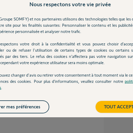
Nous respectons votre vie privée
ervice client, après plusieurs manipulation
 la question.
Groupe SOMFY) et nos partenaires utilisons des technologies telles que les 
re site pour les finalités suivantes: Personnaliser le contenu et les publicités
érience personnalisée et analyser notre trafic.
s
espectons votre droit à la confidentialité et vous pouvez choisir d’accep
ler ou de refuser l'utilisation de certains types de cookies ou certains s
és par des tiers. Le refus des cookies n’affectera pas votre navigation sur 
cependant votre expérience utilisateur sera moins optimale.
emble ca a lair de fonctionner même si de
ouvez changer d'avis ou retirer votre consentement à tout moment via le ce
nt pas accessible.
ences des cookies. Pour plus d’informations, veuillez consulter notre
poli
tat, il ne remonte pas l'info a la tahoma.
s
.
paraît encore en automatique sur la tahoma.
er mes préférences
TOUT ACCEP