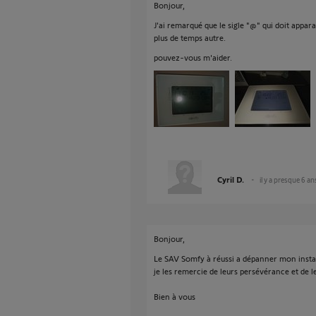
Bonjour,
J'ai remarqué que le sigle "@" qui doit appara
plus de temps autre.
pouvez-vous m'aider.
Cyril D.
il y a presque 6 an
Bonjour,
Le SAV Somfy à réussi a dépanner mon instal
je les remercie de leurs persévérance et de l
Bien à vous