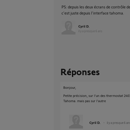
PS: depuis les deux écrans de contrôle 
c'est juste depuis l'interface tahoma.
Cyril D.
il y a presque 6 ans
Réponses
Bonjour,
Petite précision, sur l'un des thermostat 240
Tahoma. mais pas sur l'autre
Cyril D.
il y a presque 6 an