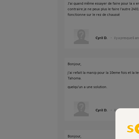
J'ai quand même essayer de faire pour la x e
contraire je ne peux plus le faire l'autre 240
fonctionne sur le rez de chaussé
Cyril D.
il y a presque 6 an
Bonjour,
j'ai refait la manip pour la 10eme fois et la l
Tahoma.
quelqu'un a une solution.
Cyril D.
il y a presque 6 an
Bonjour,