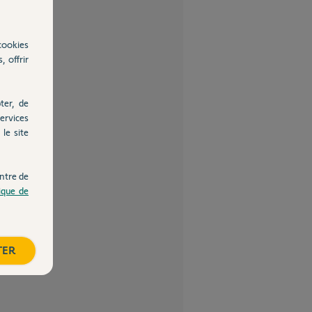
cookies
, offrir
ter, de
ervices
le site
ntre de
tique de
TER