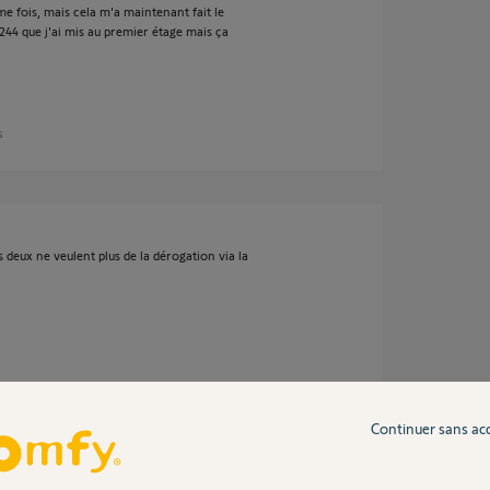
me fois, mais cela m'a maintenant fait le
1244 que j'ai mis au premier étage mais ça
s
es deux ne veulent plus de la dérogation via la
s
Continuer sans ac