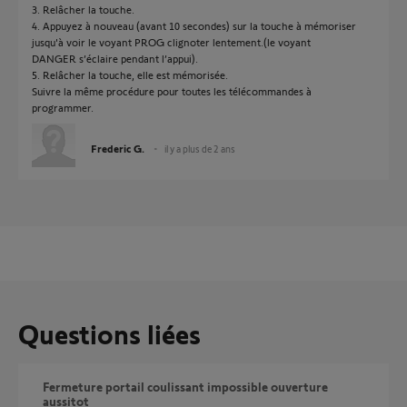
3. Relâcher la touche.
4. Appuyez à nouveau (avant 10 secondes) sur la touche à mémoriser
jusqu'à voir le voyant PROG clignoter lentement.(le voyant
DANGER s’éclaire pendant l’appui).
5. Relâcher la touche, elle est mémorisée.
Suivre la même procédure pour toutes les télécommandes à
programmer.
Frederic G.
il y a plus de 2 ans
Questions liées
Fermeture portail coulissant impossible ouverture
aussitot