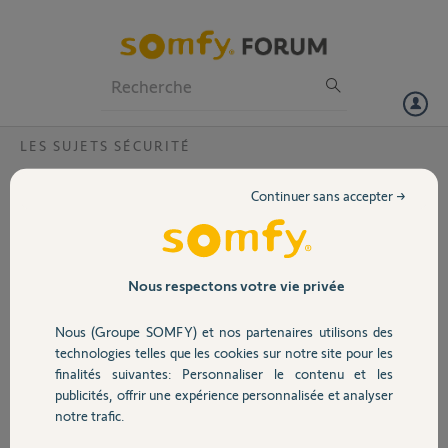
Particuliers
Professionnels
Forum
LES SUJETS SÉCURITÉ
Volet
Bonjour .Je viens d'installer une alarme
Continuer sans accepter →
protect que faire en cas de panne de
Portail
courant?
En cas de panne de courant mon link n'est plus alimenter en secteur
Garage
Nous respectons votre vie privée
a t'il une sauvegarde
Nous (Groupe SOMFY) et nos partenaires utilisons des
gerard
Sécurité
technologies telles que les cookies sur notre site pour les
il y a presque 6 ans
finalités suivantes: Personnaliser le contenu et les
Participer au fil de discussion
publicités, offrir une expérience personnalisée et analyser
Domotique
notre trafic.