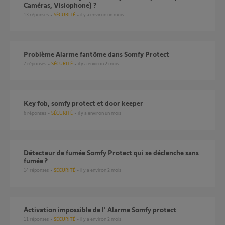
Caméras, Visiophone) ?
13
réponses
SÉCURITÉ
il y a environ un mois
Problème Alarme fantôme dans Somfy Protect
7
réponses
SÉCURITÉ
il y a environ 2 mois
Key fob, somfy protect et door keeper
6
réponses
SÉCURITÉ
il y a environ un mois
Détecteur de fumée Somfy Protect qui se déclenche sans
fumée ?
14
réponses
SÉCURITÉ
il y a environ 2 mois
Activation impossible de l' Alarme Somfy protect
11
réponses
SÉCURITÉ
il y a environ 2 mois