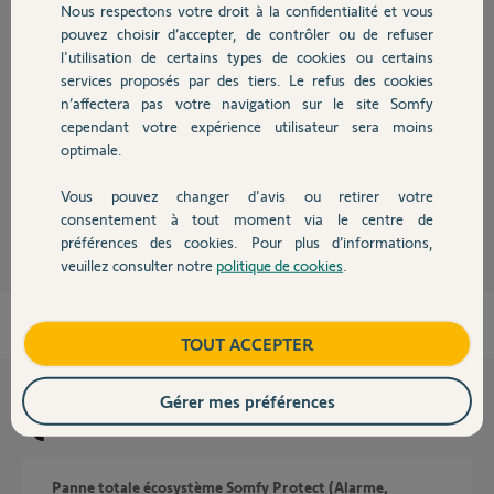
Réponses
Nous respectons votre droit à la confidentialité et vous
Chauffage
pouvez choisir d’accepter, de contrôler ou de refuser
l'utilisation de certains types de cookies ou certains
services proposés par des tiers. Le refus des cookies
Autres produits
Bonjour,
n’affectera pas votre navigation sur le site Somfy
Le Link possède une batterie qui devrait durer 6h.
cependant votre expérience utilisateur sera moins
optimale.
Si ce dernier s’éteint directement, il est sûrement défectueux.
Vous pouvez changer d'avis ou retirer votre
David L.
il y a presque 6 ans
Devis avec un pro
consentement à tout moment via le centre de
préférences des cookies. Pour plus d’informations,
veuillez consulter notre
politique de cookies
.
Contact
Boutique
TOUT ACCEPTER
Gérer mes préférences
Questions liées
Panne totale écosystème Somfy Protect (Alarme,