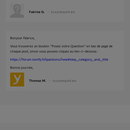
Fabrice G.
il y a presque 6 ans
Bonjour Fabrice,
Vous trouverez un bouton "Posez votre Question" en bas de page de
chaque post, sinon vous pouvez cliquez au lien ci-dessous :
https://forum.somfy.fr/questions/new#step_category_and_title
Bonne journée,
Thomas M.
il y a presque 6 ans