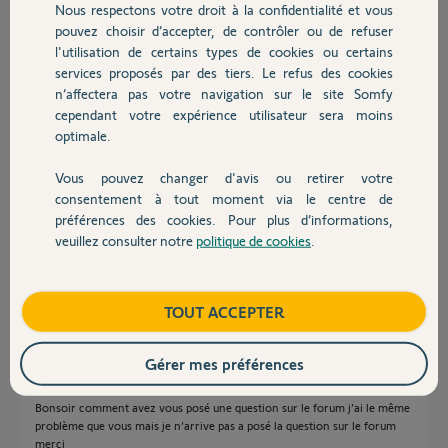
Alain Y.
Nous respectons votre droit à la confidentialité et vous
Chauffage
il y a presque 6 ans
pouvez choisir d’accepter, de contrôler ou de refuser
Participer au fil de discussion
l'utilisation de certains types de cookies ou certains
services proposés par des tiers. Le refus des cookies
Autres produits
n’affectera pas votre navigation sur le site Somfy
cependant votre expérience utilisateur sera moins
Réponses
optimale.
Vous pouvez changer d'avis ou retirer votre
Devis avec un pro
consentement à tout moment via le centre de
Bonjour Alain,
préférences des cookies. Pour plus d’informations,
Je vous confirme la suppression et remise à zéro de votre Connexoon
veuillez consulter notre
politique de cookies
.
que vous pouvez activer dès à présent.
Contact
Bonne journée,
Boutique
TOUT ACCEPTER
Thomas M.
il y a presque 6 ans
Gérer mes préférences
Bonsoir comment avez vous posé une question sur le forum j’ai le même
problème que vous mais je n’arrive pas a posé la question sur le forum
merci