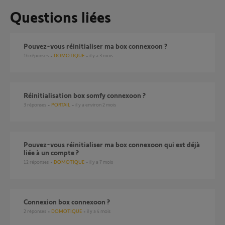
Questions liées
Pouvez-vous réinitialiser ma box connexoon ?
16
réponses
DOMOTIQUE
il y a 3 mois
Réinitialisation box somfy connexoon ?
3
réponses
PORTAIL
il y a environ 2 mois
Pouvez-vous réinitialiser ma box connexoon qui est déjà
liée à un compte ?
12
réponses
DOMOTIQUE
il y a 7 mois
Connexion box connexoon ?
2
réponses
DOMOTIQUE
il y a 4 mois