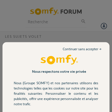
Particuliers
Professionnels
Forum
LES SUJETS VOLET
Volet
Réinitialiser ma box connexoon
Continuer sans accepter →
Bonjour,
Portail
Ma box connexoon est déjà enregistrée et je souhaite l’associer avec
mon compte Somfy environment « fenêtre ».
Garage
Nous respectons votre vie privée
Le pin de ma box est :
0816-8977-7843
Nous (Groupe SOMFY) et nos partenaires utilisons des
Pourriez vous m’aider?
Sécurité
technologies telles que les cookies sur notre site pour les
Cordialement
finalités suivantes: Personnaliser le contenu et les
publicités, offrir une expérience personnalisée et analyser
Domotique
Alain
notre trafic.