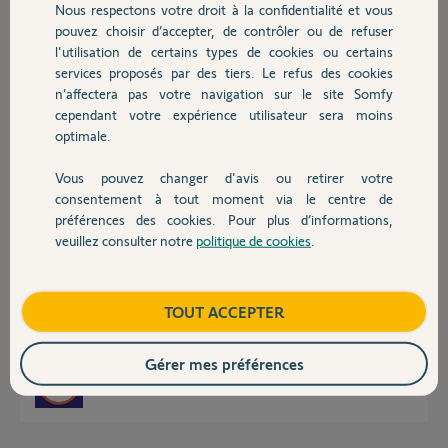
Nous respectons votre droit à la confidentialité et vous
Chauffage
pouvez choisir d’accepter, de contrôler ou de refuser
l'utilisation de certains types de cookies ou certains
Réponses
services proposés par des tiers. Le refus des cookies
Autres produits
n’affectera pas votre navigation sur le site Somfy
cependant votre expérience utilisateur sera moins
Bonjour Thierry
optimale.
Le problème vous parait récurent car seul les personnes ayant ce
problème post sur le forum. Mais ramené au nombre de système vendu le
Vous pouvez changer d'avis ou retirer votre
pourcentage est minime.
Devis avec un pro
consentement à tout moment via le centre de
Pour ouvrir le capot d'un Intellitag sans endommager les pattes il faut
presser fortement sur le coté du capot et le faire basculer.
préférences des cookies. Pour plus d’informations,
Si vous avez ouvert en passant l'ongle entre le capot et le boitier vous
veuillez consulter notre
politique de cookies
.
Contact
avez une chance sur deux de l'endommager.
Il faut qu'un Yello prenne en compte de votre demande pour vous faire
parvenir de nouveaux capots qu'il faudra repositionner en insérant
d'abord le pattes d'un coté et refermer le capot tout en exerçant une
Boutique
TOUT ACCEPTER
pression sur le coté pour que les dernières pattes ne passent pas en
force.
Gérer mes préférences
JACKY M.
il y a presque 6 ans