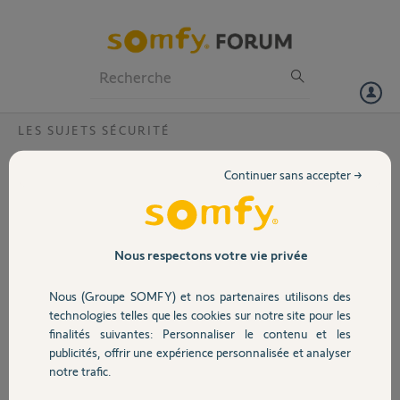
Particuliers
Professionnels
Forum
LES SUJETS SÉCURITÉ
Volet
Capot Badge Somfy Alarm
Continuer sans accepter →
Bonjour,
Portail
Suite à l achat d un kit home alarm debut 2020,les 2 capots de mes
badges ne tiennent.
Garage
Nous respectons votre vie privée
Comment résoudre ce problème qui semble récurrent d après le
forum
Nous (Groupe SOMFY) et nos partenaires utilisons des
Merci d avance
Sécurité
technologies telles que les cookies sur notre site pour les
finalités suivantes: Personnaliser le contenu et les
Thierry F.
publicités, offrir une expérience personnalisée et analyser
Domotique
il y a presque 6 ans
notre trafic.
Participer au fil de discussion