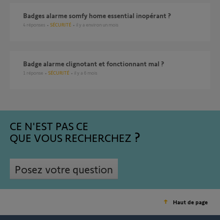
Badges alarme somfy home essential inopérant ?
4
réponses
SÉCURITÉ
il y a environ un mois
Badge alarme clignotant et fonctionnant mal ?
1
réponse
SÉCURITÉ
il y a 6 mois
CE N'EST PAS CE
QUE VOUS RECHERCHEZ
Posez votre question
Haut de page