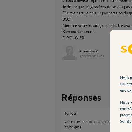
volets a devisé l'opération "sans réemplo
Je doute que les glissières ne soient pa
D'autre part, je ne suis pas certaine du ga
BCO !
Merci de votre éclairage, si possible ava
Bien cordialement.
F. ROUGIER
Françoise R.
il y a presque 6 ans
Nous (
sur not
une exp
Réponses
Nous r
contrô
Bonjour,
propos
Somfy 
Votre question est purement d'ordre admini
historiques.