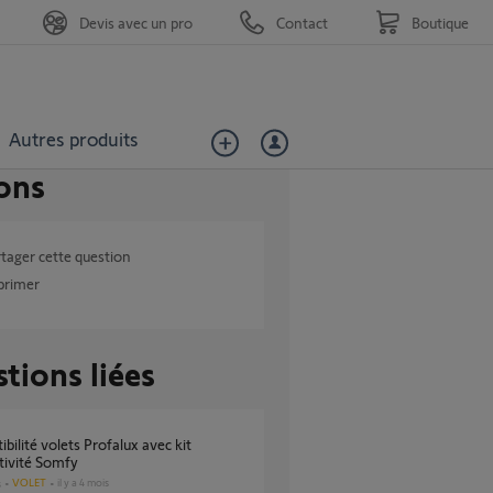
Devis avec un pro
Contact
Boutique
Autres produits
ons
tager cette question
primer
tions liées
tivité Somfy
VOLET
il y a 4 mois
s