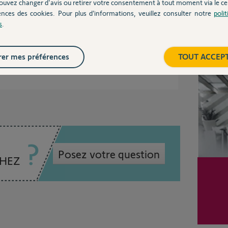
ouvez changer d'avis ou retirer votre consentement à tout moment via le ce
onse.
ences des cookies. Pour plus d’informations, veuillez consulter notre
poli
informer sur les thermie de chaque fermeture.
s
.
Inter
er mes préférences
TOUT ACCEP
 6 ans
Posez votre question
CHEZ