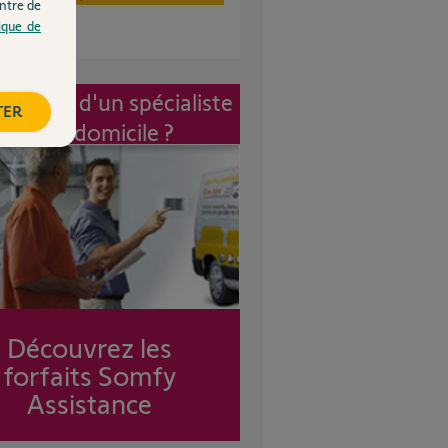
ntre de
tique de
vention d'un spécialiste
TER
à mon domicile ?
Découvrez les
forfaits Somfy
Assistance