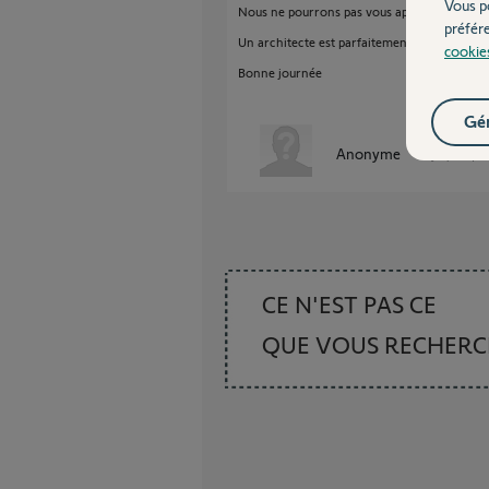
Vous p
Nous ne pourrons pas vous apporter de rép
préfér
Un architecte est parfaitement en mesure d'
cookie
Bonne journée
Gér
Anonyme
il y a presque
CE N'EST PAS CE
QUE VOUS RECHER