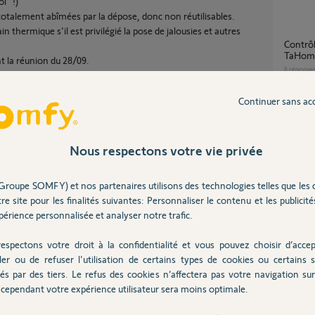
i" !)
s totalement abîmées par la dépose, donc non réutilisables.
in thermique s'il est privilégié la pose de jalousies et autres
contrôle position volet roulant sur appli
TaHom
nt la réunion du 28/09.
6
réponse
Continuer sans ac
1 Volet sur 5 : "Erreur Communication" /
"Hors 
33
répons
Nous respectons votre vie privée
Partager cette question
Groupe SOMFY) et nos partenaires utilisons des technologies telles que les 
Rallonges de bras pour volets battants
Participer au fil de discussion
re site pour les finalités suivantes: Personnaliser le contenu et les publicités
électri
érience personnalisée et analyser notre trafic.
13
répons
espectons votre droit à la confidentialité et vous pouvez choisir d’accep
ler ou de refuser l'utilisation de certains types de cookies ou certains s
Bloqué pour démonter le tube / moteur de
és par des tiers. Le refus des cookies n’affectera pas votre navigation sur 
volet r
cependant votre expérience utilisateur sera moins optimale.
strative du bâtiment et de ses contournement
3
réponse