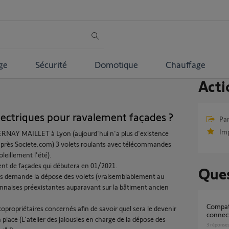
ge
Sécurité
Domotique
Chauffage
Acti
lectriques pour ravalement façades ?
Par
Im
t. VERNAY MAILLET à Lyon (aujourd'hui n'a plus d'existence
d'après Societe.com) 3 volets roulants avec télécommandes
leillement l'été).
ent de façades qui débutera en 01/2021.
Ques
ues demande la dépose des volets (vraisemblablement au
lyonnaises préexistantes auparavant sur la bâtiment ancien
Compatibilité volets Profalux avec kit
opropriétaires concernés afin de savoir quel sera le devenir
connec
 place (L'atelier des jalousies en charge de la dépose des
3
réponse