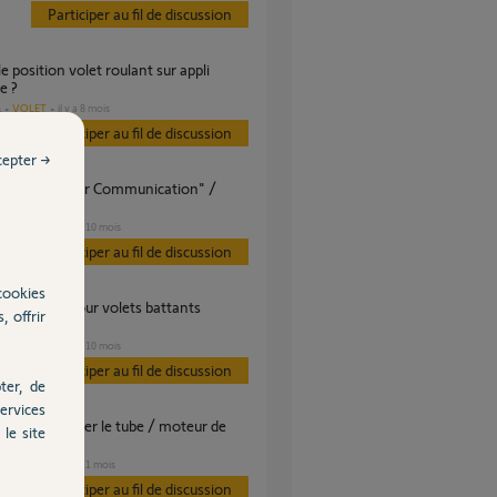
Participer au fil de discussion
e ?
VOLET
il y a 8 mois
s
Participer au fil de discussion
cepter →
Connexion"
VOLET
il y a 10 mois
es
Participer au fil de discussion
cookies
, offrir
ques
VOLET
il y a 10 mois
es
Participer au fil de discussion
ter, de
ervices
le site
oulant
VOLET
il y a 11 mois
s
Participer au fil de discussion