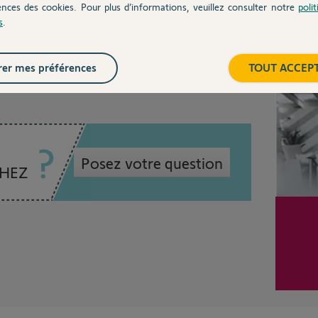
ences des cookies. Pour plus d’informations, veuillez consulter notre
poli
s
.
Inter
e 6 ans
er mes préférences
TOUT ACCEP
Posez votre question
CHEZ