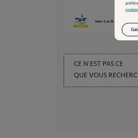
préfér
cookie
Jean-Luc B.
il y a presqu
Gér
CE N'EST PAS CE
QUE VOUS RECHER