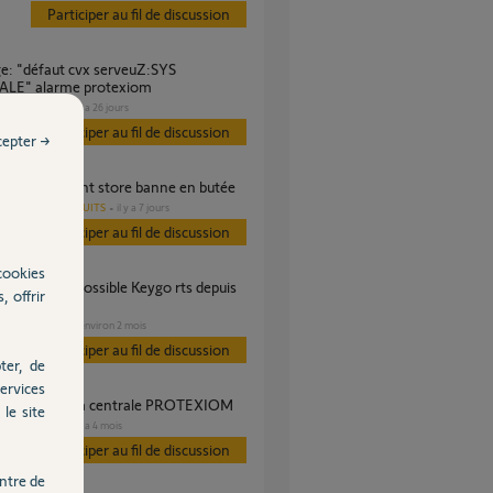
Participer au fil de discussion
LE" alarme protexiom
SÉCURITÉ
il y a 26 jours
s
Participer au fil de discussion
cepter →
ème va-et-vient store banne en butée
AUTRES PRODUITS
il y a 7 jours
s
Participer au fil de discussion
cookies
, offrir
 Centralis
VOLET
il y a environ 2 mois
s
Participer au fil de discussion
ter, de
ervices
 impossible à la centrale PROTEXIOM
le site
SÉCURITÉ
il y a 4 mois
s
Participer au fil de discussion
ntre de