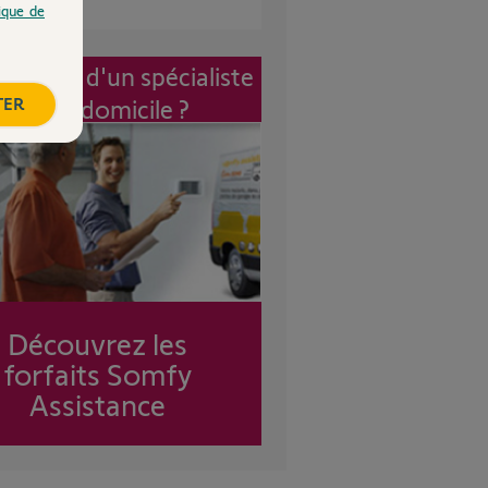
tique de
vention d'un spécialiste
TER
à mon domicile ?
Découvrez les
forfaits Somfy
Assistance