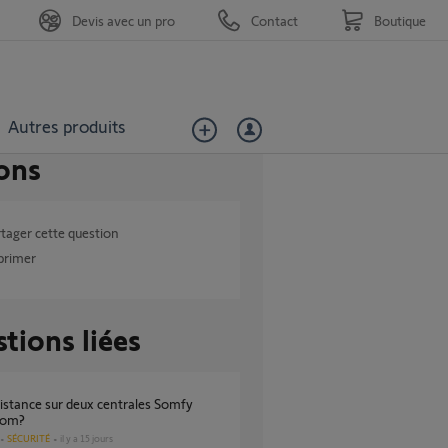
Devis avec un pro
Contact
Boutique
Autres produits
ons
tager cette question
primer
tions liées
iom?
SÉCURITÉ
il y a 15 jours