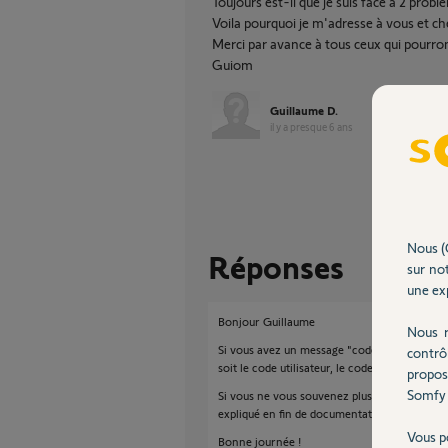
Toujours est-il que je suis face à 2 prob
Voila pourquoi je m'adresse à vous et ch
Merci par avance à tous ceux qui pourron
Guiom
Guillaume D.
il y a presque 6 ans
Nous (
Réponses
sur not
une exp
Bonjour Guillaume
Nous r
Si vous avez un message "codes erronés", c'
contrô
soit le code utilisateur, le code installateur o
propos
Somfy 
Si vous ne vous souvenez plus de vos codes, i
expliqué en fin de documentation.
Vous p
Bonne journée !