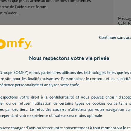
lèmes et que je suis arrivé au bout de mes compétences.
erche de l'aide sur ce forum.
t m'aider...
Message: "défaut cvx serveuZ:SYS
CENTRA
6
réponse
Continuer sans ac
Probl
Partager cette question
6
réponse
Nous respectons votre vie privée
Participer au fil de discussion
Groupe SOMFY) et nos partenaires utilisons des technologies telles que les 
Programmation impossible Keygo rts depuis
re site pour les finalités suivantes: Personnaliser le contenu et les publicités
Telis et
érience personnalisée et analyser notre trafic.
6
réponse
espectons votre droit à la confidentialité et vous pouvez choisir d’accep
est qu'un code de connexion n'est pas bon;
ler ou de refuser l'utilisation de certains types de cookies ou certains s
Accès
u le code de la carte d'authentification.
és par des tiers. Le refus des cookies n’affectera pas votre navigation sur 
8
réponse
cependant votre expérience utilisateur sera moins optimale.
l faudra réinitialiser la centrale comme
ouvez changer d'avis ou retirer votre consentement à tout moment via le ce