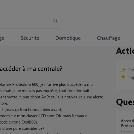
ge
Sécurité
Domotique
Chauffage
Acti
 accéder à ma centrale?
Par
Im
 Alarme Protexiom 600, je n'arrive plus à accéder à ma
s mais je ne me suis pas inquiété, tout fonctionnait.
transmetteur, puis début Août et j'ai à nouveau eu une alerte
Ques
mbre.
x 5 (mais ça fonctionnait bien avant).
 modem sur mon clavier LCD sont OK mais à chaque
Acces distance sur deux centrales Somfy
"code erroné (0x0B00).
Protex
 là d'une pure coïncidence?
1
réponse