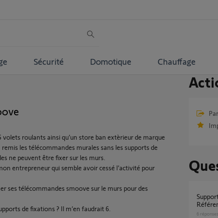
ge
Sécurité
Domotique
Chauffage
Acti
oove
Par
Im
ur 5 volets roulants ainsi qu’un store ban extèrieur de marque
 remis les télécommandes murales sans les supports de
es ne peuvent être fixer sur les murs.
Ques
s mon entrepreneur qui semble avoir cessé l’activité pour
xer ses télécommandes smoove sur le murs pour des
Support mural boitier Somfy Chronis IO
Référe
pports de fixations ? Il m’en faudrait 6.
6
réponse