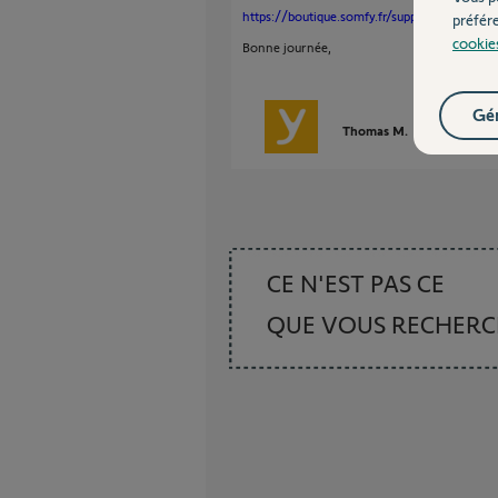
https://boutique.somfy.fr/support-de-fixat
préfér
cookie
Bonne journée,
Gér
Thomas M.
il y a presque
CE N'EST PAS CE
QUE VOUS RECHER