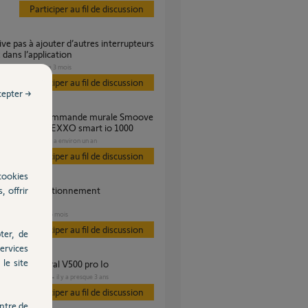
Participer au fil de discussion
dans l’application
VOLET
il y a 3 mois
es
Participer au fil de discussion
cepter →
c un moteur DEXXO smart io 1000
GARAGE
il y a environ un an
es
Participer au fil de discussion
cookies
, offrir
ommande
VOLET
il y a 6 mois
s
Participer au fil de discussion
ter, de
ervices
le site
t fixation mural V500 pro Io
DOMOTIQUE
il y a presque 3 ans
s
Participer au fil de discussion
ntre de