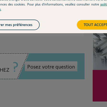
ion-smoove.html
ences des cookies. Pour plus d’informations, veuillez consulter notre
poli
s
.
Inter
er mes préférences
TOUT ACCEP
 6 ans
Posez votre question
CHEZ