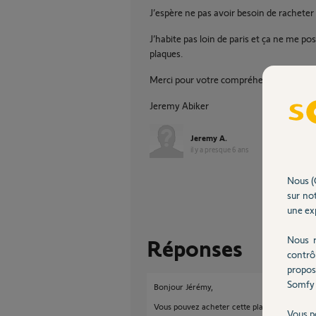
J’espère ne pas avoir besoin de racheter
J’habite pas loin de paris et ça ne me p
plaques.
Merci pour votre compréhension.
Jeremy Abiker
Jeremy A.
il y a presque 6 ans
Nous (
sur not
une exp
Nous r
Réponses
contrô
propos
Somfy 
Bonjour Jérémy,
Vous pouvez acheter cette plaque de fixation 
Vous p