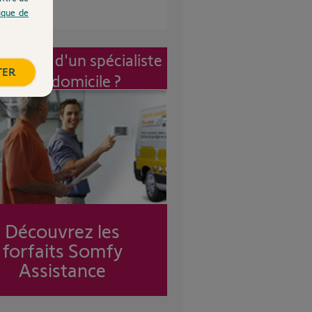
tique de
vention d'un spécialiste
TER
à mon domicile ?
Découvrez les
forfaits Somfy
Assistance