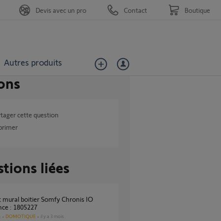
Devis avec un pro
Contact
Boutique
Autres produits
ons
tager cette question
primer
tions liées
nce : 1805227
DOMOTIQUE
il y a 3 mois
s