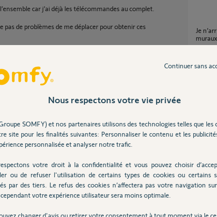
 l’ensemble car j’ai déjà les télécommandes au complet.
ose pas de problèmes de me déplacer pour obtenir ces
Je n’arrive pas à ajouter d’autres interrupteurs
muraux 
32
répons
Continuer sans ac
programmer une commande murale Smoove
io ave
Nous respectons votre vie privée
24
répons
Groupe SOMFY) et nos partenaires utilisons des technologies telles que les 
Partager cette question
re site pour les finalités suivantes: Personnaliser le contenu et les publicités
Volet roulant - Fonctionnement
telec
érience personnalisée et analyser notre trafic.
Participer au fil de discussion
3
réponse
espectons votre droit à la confidentialité et vous pouvez choisir d’accep
ler ou de refuser l'utilisation de certains types de cookies ou certains s
és par des tiers. Le refus des cookies n’affectera pas votre navigation sur 
Suppor
cependant votre expérience utilisateur sera moins optimale.
5
réponse
au lien ci-dessous :
ouvez changer d'avis ou retirer votre consentement à tout moment via le ce