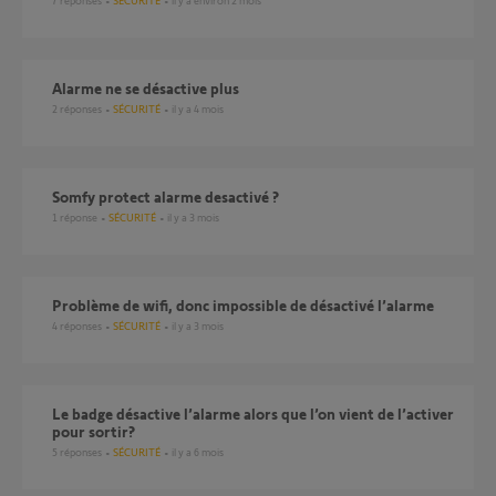
7
réponses
SÉCURITÉ
il y a environ 2 mois
Alarme ne se désactive plus
2
réponses
SÉCURITÉ
il y a 4 mois
somfy protect alarme desactivé ?
1
réponse
SÉCURITÉ
il y a 3 mois
Problème de wifi, donc impossible de désactivé l’alarme
4
réponses
SÉCURITÉ
il y a 3 mois
Le badge désactive l’alarme alors que l’on vient de l’activer
pour sortir?
5
réponses
SÉCURITÉ
il y a 6 mois