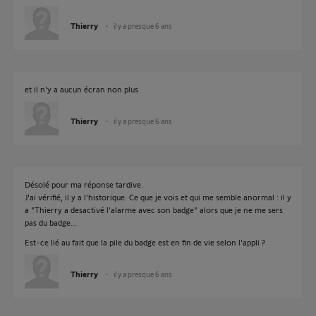
Thierry
il y a presque 6 ans
et il n'y a aucun écran non plus
Thierry
il y a presque 6 ans
Désolé pour ma réponse tardive.
J'ai vérifié, il y a l'historique. Ce que je vois et qui me semble anormal : il y
a "Thierry a desactivé l'alarme avec son badge" alors que je ne me sers
pas du badge...
Est-ce lié au fait que la pile du badge est en fin de vie selon l'appli ?
Thierry
il y a presque 6 ans