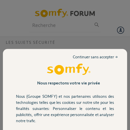
Particuliers
Professionnels
Forum
LES SUJETS SÉCURITÉ
Volet
alarme se désactive
Continuer sans accepter →
Bonjour
Portail
Je ne comprends pas. J'active l'alarme (somfy protect) avec mon
téléphone quand je quitte la maison.
Garage
Nous respectons votre vie privée
Celle-ci se désactive plus tard à un autre moment de la journée.
Nous (Groupe SOMFY) et nos partenaires utilisons des
Sécurité
Que faut-il faire svp ?
technologies telles que les cookies sur notre site pour les
finalités suivantes: Personnaliser le contenu et les
Merci.
publicités, offrir une expérience personnalisée et analyser
Domotique
notre trafic.
Thierry