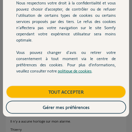
il y a presque 6 ans
Nous respectons votre droit à la confidentialité et vous
Chauffage
Participer au fil de discussion
pouvez choisir d’accepter, de contrôler ou de refuser
l'utilisation de certains types de cookies ou certains
services proposés par des tiers. Le refus des cookies
Autres produits
n’affectera pas votre navigation sur le site Somfy
Réponses
cependant votre expérience utilisateur sera moins
optimale.
Bonjour Guillaume
Vous pouvez changer d'avis ou retirer votre
Devis avec un pro
consentement à tout moment via le centre de
Merci.
préférences des cookies. Pour plus d’informations,
De quel journal s'agit-il ?
veuillez consulter notre
politique de cookies
.
Thierry
Contact
Thierry
il y a presque 6 ans
Boutique
TOUT ACCEPTER
Gérer mes préférences
bonjour
Il n'y a aucune horloge sur mon alarme.
Thierry