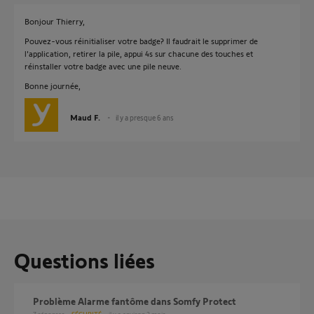
Bonjour Thierry,
Pouvez-vous réinitialiser votre badge? Il faudrait le supprimer de
l'application, retirer la pile, appui 4s sur chacune des touches et
réinstaller votre badge avec une pile neuve.
Bonne journée,
Maud F.
il y a presque 6 ans
Questions liées
Problème Alarme fantôme dans Somfy Protect