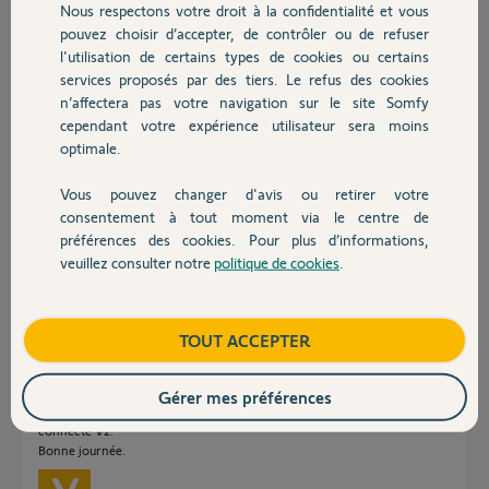
on ne peut pas, seulement les mode conf, eco et hors gel sont
Nous respectons votre droit à la confidentialité et vous
Chauffage
possible).
pouvez choisir d’accepter, de contrôler ou de refuser
l'utilisation de certains types de cookies ou certains
Je vous remercie de votre retour.
services proposés par des tiers. Le refus des cookies
Autres produits
Cordialement.
n’affectera pas votre navigation sur le site Somfy
cependant votre expérience utilisateur sera moins
Mike D.
optimale.
il y a presque 6 ans
Participer au fil de discussion
Vous pouvez changer d'avis ou retirer votre
Devis avec un pro
consentement à tout moment via le centre de
préférences des cookies. Pour plus d’informations,
veuillez consulter notre
politique de cookies
.
Contact
Réponses
Boutique
TOUT ACCEPTER
Bonjour Mike,
Non ce produit ne sera pas intégré dans google home car il n'est
"connecté" que lorsqu'il est enregistrer sur un Tahoma.
Gérer mes préférences
Non il n'est pas possible d'enregistrer les récepteur vers un thermostat
connecté V2.
Bonne journée.