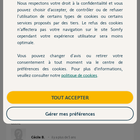
Nous respectons votre droit à la confidentialité et vous
Chauffage
pouvez choisir d’accepter, de contrôler ou de refuser
l'utilisation de certains types de cookies ou certains
Réponses
services proposés par des tiers. Le refus des cookies
Autres produits
n’affectera pas votre navigation sur le site Somfy
cependant votre expérience utilisateur sera moins
Bonjour Cécile,
optimale.
J'ai resynchronisé l'état de votre système d'alarme avec nos serveurs,
Vous pouvez changer d'avis ou retirer votre
vous pouvez effectuer le changement de réseau WiFi dès à présent.
Devis avec un pro
consentement à tout moment via le centre de
Bonne journée,
préférences des cookies. Pour plus d’informations,
veuillez consulter notre
politique de cookies
.
Contact
Thomas M.
il y a plus de 5 ans
Boutique
TOUT ACCEPTER
Merci Thomas.
J'ai pu reconfigurer mon alarme.
Gérer mes préférences
Cordialement
Cécile
Cécile B.
il y a plus de 5 ans