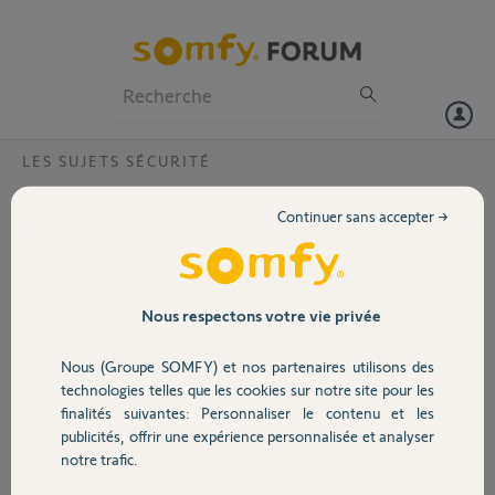
Particuliers
Professionnels
Forum
LES SUJETS SÉCURITÉ
Volet
Réinitialiser alarme
Continuer sans accepter →
Bonjour,
Portail
J'ai changé de fournisseur internet et mon alarme est resté bloquée
activé et je n'arrive donc pas à changer de réseau WiFi.
Le numéro Mac est : e04f43012559
Garage
Nous respectons votre vie privée
Merci
Cordialement
Nous (Groupe SOMFY) et nos partenaires utilisons des
Cécile
Sécurité
technologies telles que les cookies sur notre site pour les
finalités suivantes: Personnaliser le contenu et les
Cécile B.
publicités, offrir une expérience personnalisée et analyser
Domotique
il y a presque 6 ans
notre trafic.
Participer au fil de discussion