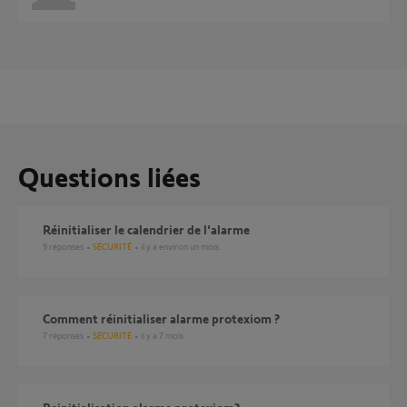
Questions liées
Réinitialiser le calendrier de l'alarme
9
réponses
SÉCURITÉ
il y a environ un mois
Comment réinitialiser alarme protexiom ?
7
réponses
SÉCURITÉ
il y a 7 mois