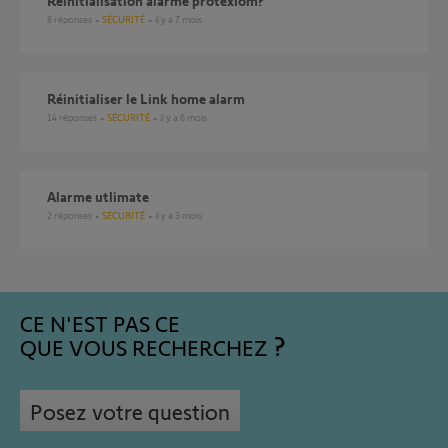
Reinitialisation alarme protexiom?
8
réponses
SÉCURITÉ
il y a 7 mois
réinitialiser le Link home alarm
14
réponses
SÉCURITÉ
il y a 6 mois
Alarme utlimate
2
réponses
SÉCURITÉ
il y a 3 mois
CE N'EST PAS CE
QUE VOUS RECHERCHEZ
Posez votre question