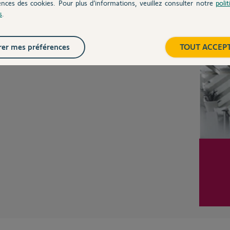
ences des cookies. Pour plus d’informations, veuillez consulter notre
poli
Posez votre question
CHEZ
s
.
Inter
er mes préférences
TOUT ACCEP