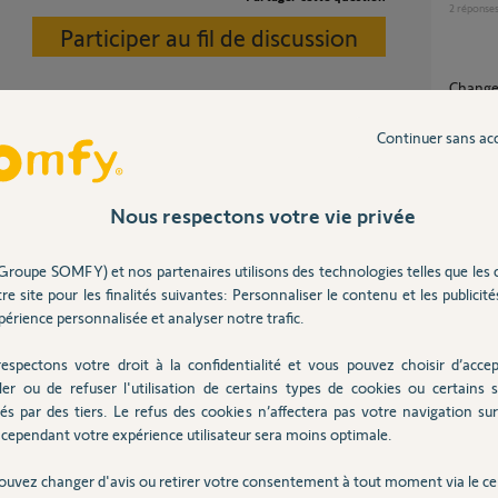
2
réponse
Participer au fil de discussion
Changement adresse email suite à un
démén
5
réponse
Continuer sans ac
otre compte, je vais avoir besoin
tte raison que je viens de vous envoyer un
Comment changer l'adresse mail de mon
Nous respectons votre vie privée
compte
Protec
4
réponse
Groupe SOMFY) et nos partenaires utilisons des technologies telles que les 
re site pour les finalités suivantes: Personnaliser le contenu et les publicités
chang
érience personnalisée et analyser notre trafic.
13
répons
5 ans
espectons votre droit à la confidentialité et vous pouvez choisir d’accep
ler ou de refuser l'utilisation de certains types de cookies ou certains s
Modif
és par des tiers. Le refus des cookies n’affectera pas votre navigation sur 
1
réponse
cependant votre expérience utilisateur sera moins optimale.
ouvez changer d'avis ou retirer votre consentement à tout moment via le ce