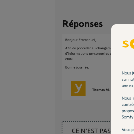
Réponses
Bonjour Emmanuel,
Afin de procéder au changement d'email de v
d'informations personnelles et c'est pour ce
email.
Bonne journée,
Nous (
sur not
une exp
Thomas M.
il y a plus de 
Nous r
contrô
propos
Somfy 
CE N'EST PAS CE
Vous p