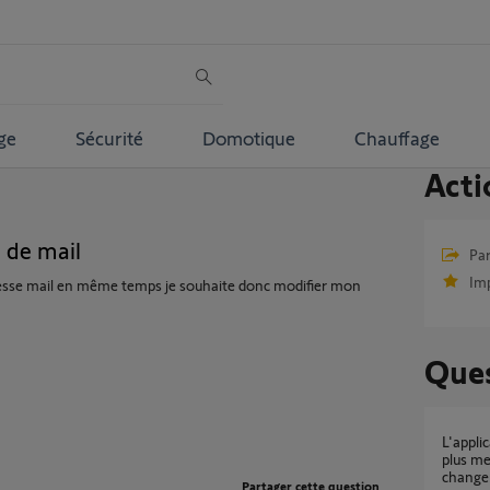
ge
Sécurité
Domotique
Chauffage
Acti
 de mail
Par
Im
resse mail en même temps je souhaite donc modifier mon
Ques
L'application Somfy protection ne reconnaît
plus me
change
Partager cette question