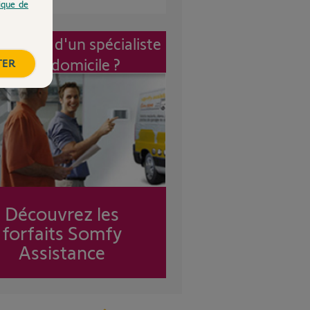
tique de
vention d'un spécialiste
à mon domicile ?
TER
Découvrez les
forfaits Somfy
Assistance