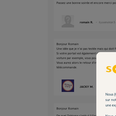
Passez une bonne soirée et encore merci pou
romain R.
il y a environ 5
Bonjour Romain
Une idée que je n'ai pas testée mais qui doit 
Si votre portail est également piloté par u
voiture par exemple, vous pouvez associer un
Vous aurez alors le retour d'information que
télécommande.
JACKY M.
il y a environ 5
Nous (
sur not
une exp
Bonjour Romain
De quel TaHoma s'agit-il ? Sachant que sur la
Nous r