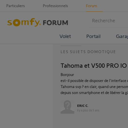
Particuliers
Professionnels
Forum
Volet
Portail
Gara
LES SUJETS DOMOTIQUE
Tahoma et V500 PRO IO 
Bonjour
est-il possible de disposer de l'interf
Tahoma svp ? en clair, quand une person
depuis son smartphone et de libérer la g
ERIC C.
il y a plus de 5 ans