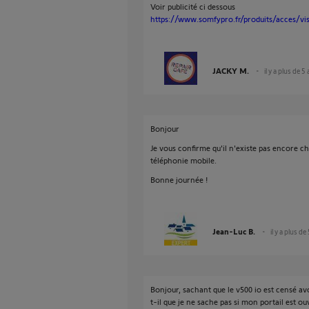
Voir publicité ci dessous
https://www.somfypro.fr/produits/acces/vi
JACKY M.
il y a plus de 5
Bonjour
Je vous confirme qu'il n'existe pas encore c
téléphonie mobile.
Bonne journée !
Jean-Luc B.
il y a plus de
Bonjour, sachant que le v500 io est censé av
t-il que je ne sache pas si mon portail est o