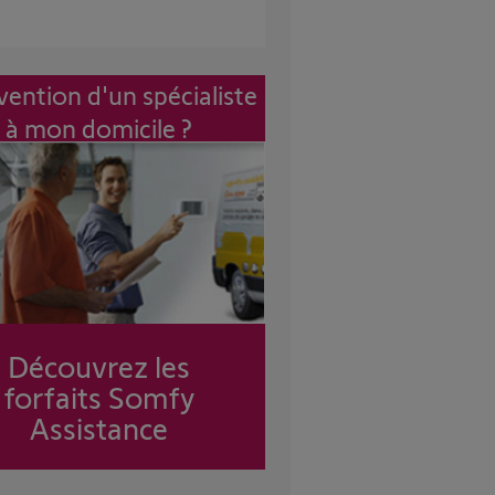
vention d'un spécialiste
à mon domicile ?
Découvrez les
forfaits Somfy
Assistance