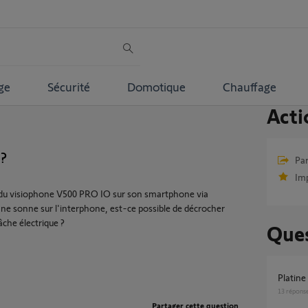
ge
Sécurité
Domotique
Chauffage
Acti
?
Par
Im
ace du visiophone V500 PRO IO sur son smartphone via
ne sonne sur l'interphone, est-ce possible de décrocher
âche électrique ?
Ques
platin
13
répons
Partager cette question