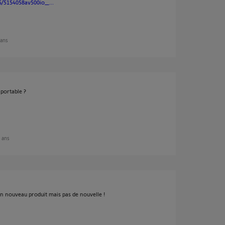
5/5154058av500io_...
 ans
 portable ?
4 ans
 un nouveau produit mais pas de nouvelle !