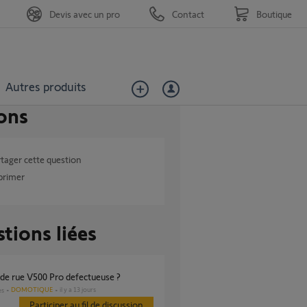
Devis avec un pro
Contact
Boutique
Autres produits
ons
tager cette question
primer
tions liées
e de rue V500 Pro defectueuse ?
DOMOTIQUE
il y a 13 jours
es
Participer au fil de discussion