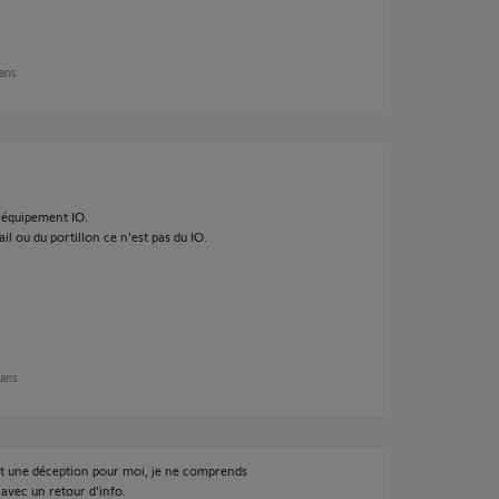
 ans
5 équipement IO.
tail ou du portillon ce n'est pas du IO.
 ans
est une déception pour moi, je ne comprends
 avec un retour d'info.