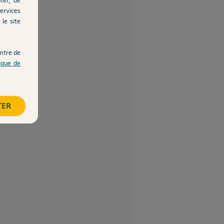
ervices
le site
ntre de
tique de
TER