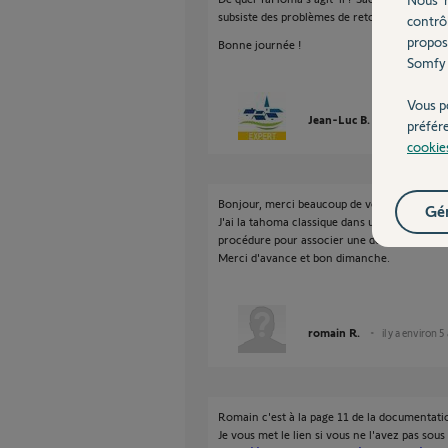
subsiste des problèmes de retour d'informati
contrô
propos
Bonne journée !
Somfy 
Vous p
Jean-Luc B.
il y a enviro
préfér
cookie
Bonjour, merci beaucoup de vous préoccupe
Gér
J'ai la tahoma classique dans un premier te
procédure pour associer une des 5 fonctions
Merci d'avance et bon dimanche.
romain R.
il y a environ 5
Romain c'est à la page 11 de la documentati
Je vous met le lien si vous ne l'avez pas sous