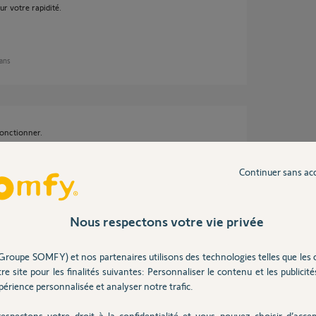
r votre rapidité.
 ans
fonctionner.
ne télécommande IO pour ouverture dans la
e des 5 fonctions IO du V500 au Portail.
 vous ayez ouvert avec le V500 ou avec la
Continuer sans ac
Nous respectons votre vie privée
 ans
Groupe SOMFY) et nos partenaires utilisons des technologies telles que les 
re site pour les finalités suivantes: Personnaliser le contenu et les publicités
érience personnalisée et analyser notre trafic.
 Switch, malgré une mise à jour récente, il
espectons votre droit à la confidentialité et vous pouvez choisir d’accep