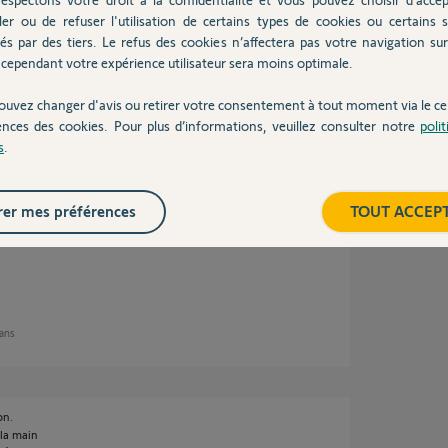
on qui se font mal.
ler ou de refuser l'utilisation de certains types de cookies ou certains s
és par des tiers. Le refus des cookies n’affectera pas votre navigation sur 
cependant votre expérience utilisateur sera moins optimale.
ouvez changer d'avis ou retirer votre consentement à tout moment via le ce
n 5 ans
ences des cookies. Pour plus d’informations, veuillez consulter notre
poli
s
.
r de mon "problème".
er mes préférences
TOUT ACCEP
mps et est ce que vous pouvez me donnez la
 IO du V500 au Portail svp?
 ans
on.
 la main