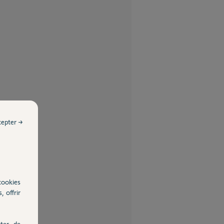
cepter →
cookies
, offrir
ter, de