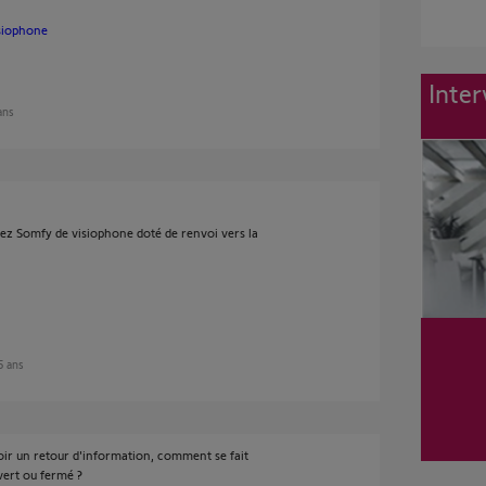
siophone
Inter
 ans
hez Somfy de visiophone doté de renvoi vers la
 5 ans
oir un retour d'information, comment se fait
uvert ou fermé ?