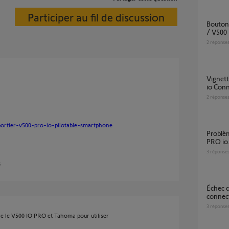
Participer au fil de discussion
Bouton Piéton Somfy Protect / Axovia 3S io
/ V500
2
réponse
vignettes absentes dans historique V500 Pro
io Con
2
réponse
portier-v500-pro-io-pilotable-smartphone
Problème module de connectivité sur V500
PRO io
3
réponse
s
Échec connexion visiophone V500 pro io
connec
3
réponse
e le V500 IO PRO et Tahoma pour utiliser