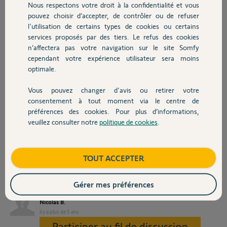
le problème est uniquement sur les DO.
Nous respectons votre droit à la confidentialité et vous
Chauffage
pouvez choisir d’accepter, de contrôler ou de refuser
Auriez-vous une idée du problème ?
l'utilisation de certains types de cookies ou certains
services proposés par des tiers. Le refus des cookies
Autres produits
Pour information, j'ai une Freebox Revolution et un routeur à
n’affectera pas votre navigation sur le site Somfy
proximité que j'ai essayé d'éloigner mais le problème persiste.
cependant votre expérience utilisateur sera moins
C'est la 4ème Alarme Somfy que j'installe de la même manière, c'est
optimale.
à dire à coté de la freebox et c'est la première fois que j'ai ce souci.
Vous pouvez changer d'avis ou retirer votre
Et ce que je n'arrive pas à comprendre, c'est que mon problème est
Devis avec un pro
consentement à tout moment via le centre de
uniquement sur les DO.
préférences des cookies. Pour plus d’informations,
veuillez consulter notre
politique de cookies
.
Auriez-vous une idée pour résoudre ce problème ?
Contact
Merci d'avance pour votre aide.
Boutique
TOUT ACCEPTER
Cordialement.
Nicolas
Gérer mes préférences
Nicolas B.
il y a plus de 5 ans
Participer au fil de discussion