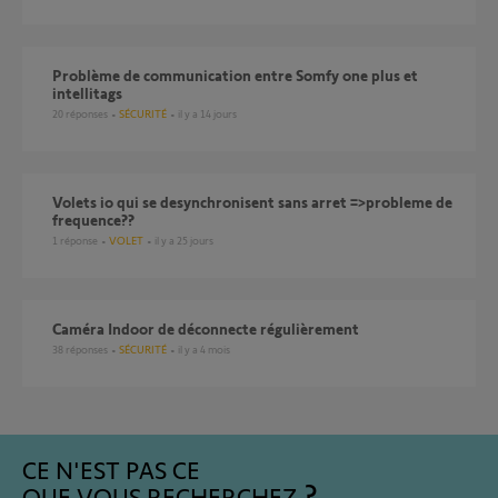
Problème de communication entre Somfy one plus et
intellitags
20
réponses
SÉCURITÉ
il y a 14 jours
volets io qui se desynchronisent sans arret =>probleme de
frequence??
1
réponse
VOLET
il y a 25 jours
Caméra Indoor de déconnecte régulièrement
38
réponses
SÉCURITÉ
il y a 4 mois
CE N'EST PAS CE
QUE VOUS RECHERCHEZ