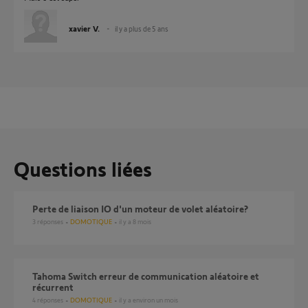
xavier V.
il y a plus de 5 ans
Questions liées
perte de liaison IO d'un moteur de volet aléatoire?
3
réponses
DOMOTIQUE
il y a 8 mois
Tahoma Switch erreur de communication aléatoire et
récurrent
4
réponses
DOMOTIQUE
il y a environ un mois