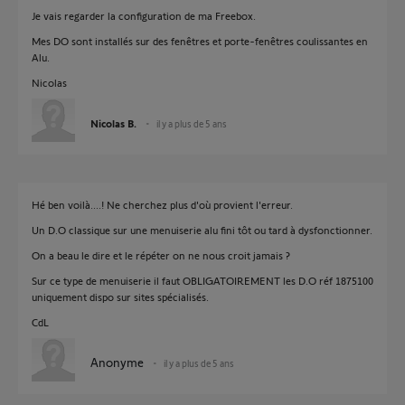
Je vais regarder la configuration de ma Freebox.
Mes DO sont installés sur des fenêtres et porte-fenêtres coulissantes en
Alu.
Nicolas
Nicolas B.
il y a plus de 5 ans
Hé ben voilà....! Ne cherchez plus d'où provient l'erreur.
Un D.O classique sur une menuiserie alu fini tôt ou tard à dysfonctionner.
On a beau le dire et le répéter on ne nous croit jamais ?
Sur ce type de menuiserie il faut OBLIGATOIREMENT les D.O réf 1875100
uniquement dispo sur sites spécialisés.
CdL
Anonyme
il y a plus de 5 ans