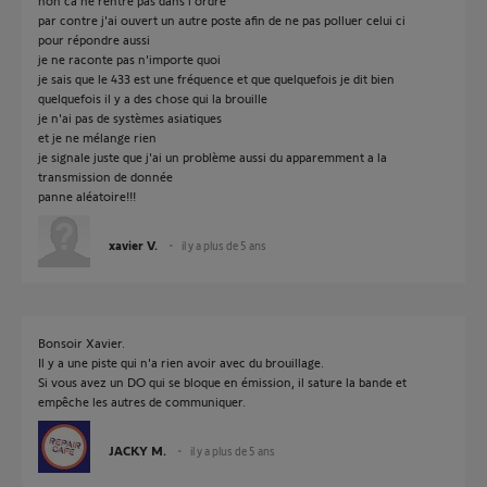
non ca ne rentre pas dans l'ordre
par contre j'ai ouvert un autre poste afin de ne pas polluer celui ci
pour répondre aussi
je ne raconte pas n'importe quoi
je sais que le 433 est une fréquence et que quelquefois je dit bien
quelquefois il y a des chose qui la brouille
je n'ai pas de systèmes asiatiques
et je ne mélange rien
je signale juste que j'ai un problème aussi du apparemment a la
transmission de donnée
panne aléatoire!!!
xavier V.
il y a plus de 5 ans
Bonsoir Xavier.
Il y a une piste qui n'a rien avoir avec du brouillage.
Si vous avez un DO qui se bloque en émission, il sature la bande et
empêche les autres de communiquer.
JACKY M.
il y a plus de 5 ans