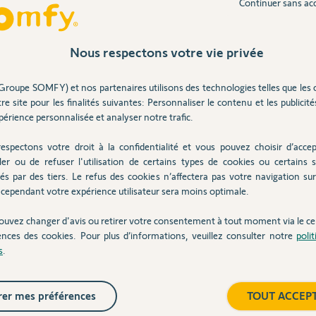
Continuer sans ac
Nous respectons votre vie privée
 désinstallé, je l'ai réinstallé rien que pour toi
Groupe SOMFY) et nos partenaires utilisons des technologies telles que les 
re site pour les finalités suivantes: Personnaliser le contenu et les publicités
ie :-)
érience personnalisée et analyser notre trafic.
espectons votre droit à la confidentialité et vous pouvez choisir d’accep
ler ou de refuser l'utilisation de certains types de cookies ou certains s
és par des tiers. Le refus des cookies n’affectera pas votre navigation sur 
cependant votre expérience utilisateur sera moins optimale.
ans
ouvez changer d'avis ou retirer votre consentement à tout moment via le ce
ences des cookies. Pour plus d’informations, veuillez consulter notre
poli
s
.
e latence. En fait, j'avais acheté la station
ia IFTTT jusqu'à un certain point la
res pilotables via la box Tahoma. Ça marche,
nce de plusieurs minutes entre les 2 systèmes.
er mes préférences
TOUT ACCEP
décalage était entre le moment où l'événement