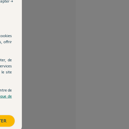
cepter →
cookies
, offrir
ter, de
ervices
le site
ntre de
tique de
TER