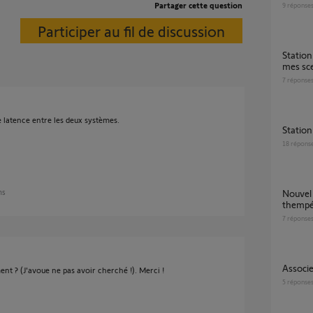
Partager cette question
9
réponse
Participer au fil de discussion
Station meteo netatmo créé un bug sur tous
mes sce
7
réponse
e latence entre les deux systèmes.
stati
18
répons
ans
Nouvel appareil capteur solaire et
thempé
7
réponse
Assoc
nt ? (J'avoue ne pas avoir cherché !). Merci !
5
réponse