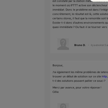
est constaté par la station météo Netatmo et
le moment où IFTTT active son déclencheur e
immédiat. Donc le problème est dans l'intég
concrètement, le résultat est là, cette solut
certains stores, il faut que la remontée soit 
Existe-t-il donc d'autres environnements qu
quasi immédiate ? Ou faut-il se tourner vers
Bruno D.
il y a environ 5 
Bonjour,
J'ai également les même problèmes de laten
trouver un début de solution sur ce site
http
t-il des solutions pouvant pallier ce souci ?
Merci par avance, pour votre réponse !
Célia