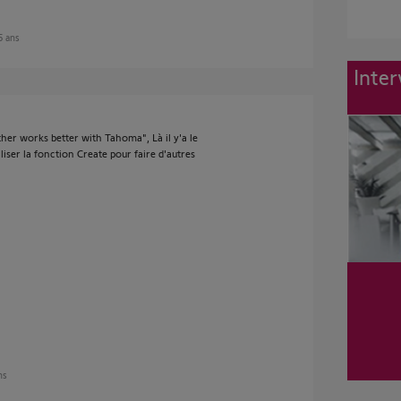
 5 ans
Inter
er works better with Tahoma", Là il y'a le
liser la fonction Create pour faire d'autres
ans