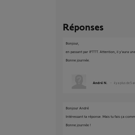
Réponses
Bonjour,
en passant par IFTTT. Attention, il y'aura un
Bonne journée.
André N.
il y a plus de 5 
Bonjour André
Intéressant ta réponse. Mais tu fais ça comme
Bonne journée !