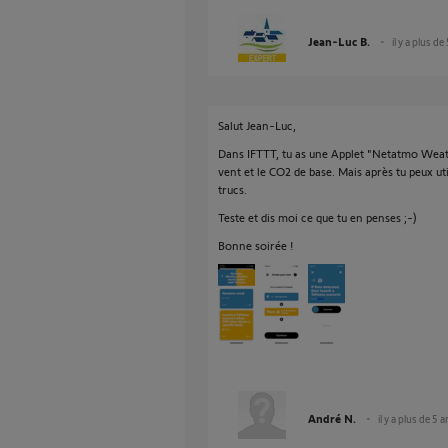
Jean-Luc B.
il y a plus de
Salut Jean-Luc,
Dans IFTTT, tu as une Applet "Netatmo Weath
vent et le CO2 de base. Mais après tu peux uti
trucs.
Teste et dis moi ce que tu en penses ;-)
Bonne soirée !
André N.
il y a plus de 5 