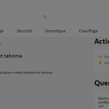
ge
Sécurité
Domotique
Chauffage
Acti
S
et tahoma
Par
Im
de la station météo Netatmo et tahoma
Ques
Dysfonctionnement scénario avancé avec
condit
v2 ?