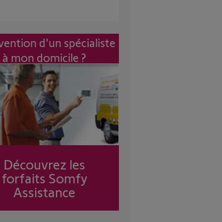
vention d'un spécialiste
à mon domicile ?
Découvrez les
forfaits Somfy
Assistance