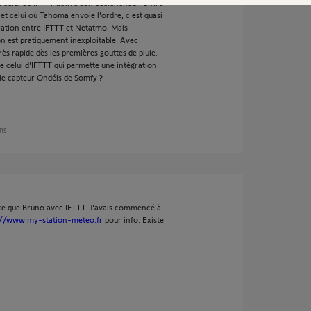
 celui où IFTTT active son déclencheur. Entre
t celui où Tahoma envoie l'ordre, c'est quasi
ration entre IFTTT et Netatmo. Mais
ion est pratiquement inexploitable. Avec
très rapide dès les premières gouttes de pluie.
e celui d'IFTTT qui permette une intégration
 le capteur Ondéis de Somfy ?
ans
ce que Bruno avec IFTTT. J'avais commencé à
://www.my-station-meteo.fr
pour info. Existe