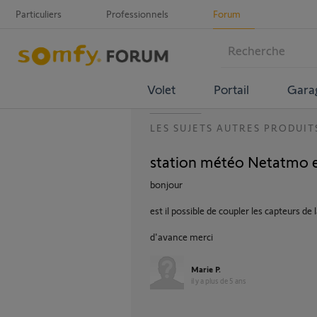
Particuliers
Professionnels
Forum
Volet
Portail
Gara
LES SUJETS AUTRES PRODUIT
station météo Netatmo 
bonjour
est il possible de coupler les capteurs 
d'avance merci
Marie P.
il y a plus de 5 ans