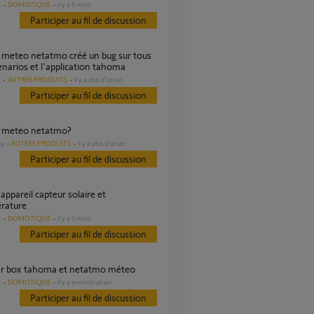
DOMOTIQUE
il y a 9 mois
s
Participer au fil de discussion
narios et l'application tahoma
AUTRES PRODUITS
il y a plus d'un an
s
Participer au fil de discussion
on meteo netatmo?
AUTRES PRODUITS
il y a plus d'un an
es
Participer au fil de discussion
rature
DOMOTIQUE
il y a 3 mois
s
Participer au fil de discussion
ier box tahoma et netatmo méteo
DOMOTIQUE
il y a environ un an
s
Participer au fil de discussion