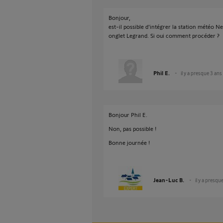
Bonjour,
est-il possible d'intégrer la station météo 
onglet Legrand. Si oui comment procéder ?
Phil E.
il y a presque 3 ans
Bonjour Phil E.
Non, pas possible !
Bonne journée !
Jean-Luc B.
il y a presqu