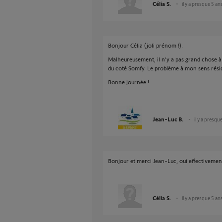
Célia S.
il y a presque 5 an
Bonjour Célia (joli prénom !).
Malheureusement, il n'y a pas grand chose à 
du coté Somfy. Le problème à mon sens réside
Bonne journée !
Jean-Luc B.
il y a presqu
Bonjour et merci Jean-Luc, oui effectivement
Célia S.
il y a presque 5 an