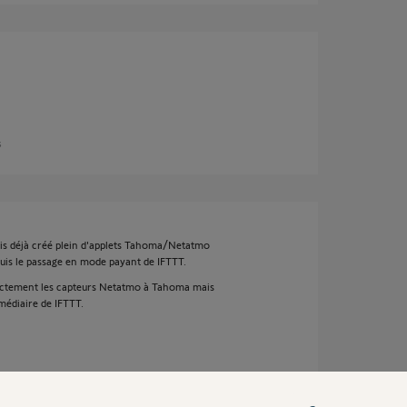
s
avais déjà créé plein d'applets Tahoma/Netatmo
epuis le passage en mode payant de IFTTT.
rectement les capteurs Netatmo à Tahoma mais
médiaire de IFTTT.
 5 ans