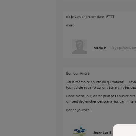
ok je vais chercher dans IFTTT
merci
Marie P.
il y a plus de 5 an
Bonjour André
J'ai la mémoire courte ou qui flanche ... J'
(dont pluie et vent) qui ont été archivées d
Donc Marie, oui, on ne peut pas coupler di
on peut déclencher des scénarios par l'inter
Bonne journée !
Jean-Luc B.
il y a plus de