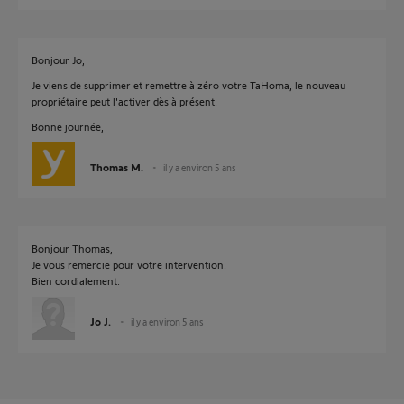
Bonjour Jo,
Je viens de supprimer et remettre à zéro votre TaHoma, le nouveau
propriétaire peut l'activer dès à présent.
Bonne journée,
Thomas M.
il y a environ 5 ans
Bonjour Thomas,
Je vous remercie pour votre intervention.
Bien cordialement.
Jo J.
il y a environ 5 ans