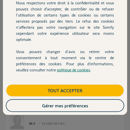
Nous respectons votre droit à la confidentialité et vous
Chauffage
pouvez choisir d’accepter, de contrôler ou de refuser
Réponses
l'utilisation de certains types de cookies ou certains
services proposés par des tiers. Le refus des cookies
Autres produits
n’affectera pas votre navigation sur le site Somfy
Bonjour Pierre,
cependant votre expérience utilisateur sera moins
optimale.
Je viens de supprimer et remettre à zéro votre TaHoma, le nouveau
propriétaire peut l'activer dès à présent.
Vous pouvez changer d'avis ou retirer votre
Bonne journée,
Devis avec un pro
consentement à tout moment via le centre de
préférences des cookies. Pour plus d’informations,
Thomas M.
il y a plus de 5 ans
veuillez consulter notre
politique de cookies
.
Contact
Boutique
TOUT ACCEPTER
Bonjour,
Je souhaite également désactiver ma box tahoma car je l’ai vendue.
Le code Pin est celui-ci : 1206-1505-4089
Gérer mes préférences
Je vous remercie par avance pour votre retour
Jo J.
il y a plus de 5 ans