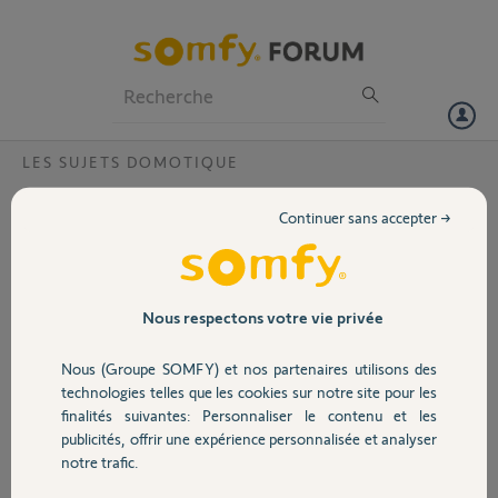
Particuliers
Professionnels
Forum
LES SUJETS DOMOTIQUE
Volet
Désactiver box tahoma ?
Continuer sans accepter →
Bonjour,
Portail
Je souhaite désactiver ma box tahoma car je l’ai vendu à un ami. J’ai
rempli le formulaire depuis plusieurs moi et toujours pas de suite.
Pin : 1206-9125-8842
Garage
Nous respectons votre vie privée
Merci
Nous (Groupe SOMFY) et nos partenaires utilisons des
Sécurité
technologies telles que les cookies sur notre site pour les
Pierre G.
finalités suivantes: Personnaliser le contenu et les
il y a plus de 5 ans
publicités, offrir une expérience personnalisée et analyser
Domotique
Participer au fil de discussion
notre trafic.