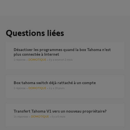
Questions liées
Désactiver les programmes quand la box Tahoma n’est
plus connectée à Internet
1
réponse
DOMOTIQUE
il y a environ 2 mois
Box tahoma switch déjà rattaché à un compte
1
réponse
DOMOTIQUE
il y a 16 jours
Transfert Tahoma V1 vers un nouveau propriétaire?
14
réponses
DOMOTIQUE
il y a 6 mois