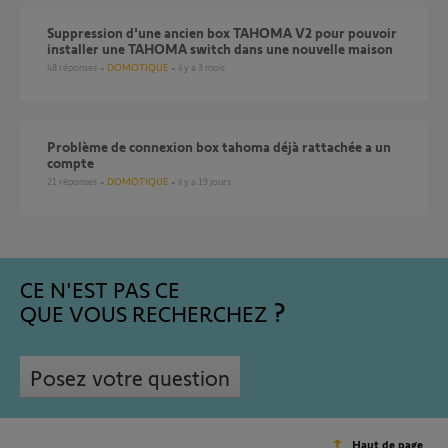
Suppression d'une ancien box TAHOMA V2 pour pouvoir
installer une TAHOMA switch dans une nouvelle maison
48
réponses
DOMOTIQUE
il y a 3 mois
Problème de connexion box tahoma déjà rattachée a un
compte
21
réponses
DOMOTIQUE
il y a 19 jours
CE N'EST PAS CE
QUE VOUS RECHERCHEZ
Posez votre question
Haut de page