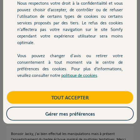
Nous respectons votre droit à la confidentialité et vous
Participer au fil de discussion
Chauffage
pouvez choisir d’accepter, de contrôler ou de refuser
l'utilisation de certains types de cookies ou certains
services proposés par des tiers. Le refus des cookies
Autres produits
Réponses
n’affectera pas votre navigation sur le site Somfy
cependant votre expérience utilisateur sera moins
optimale.
Bonsoir Nathalie
Vous pouvez changer d'avis ou retirer votre
Après avoir vérifiez que les boutons de votre badge ne sont pas bloqués,
Devis avec un pro
il faut appliquer la procédure de réinitialisation ci jointe.
consentement à tout moment via le centre de
préférences des cookies. Pour plus d’informations,
veuillez consulter notre
politique de cookies
.
Contact
Boutique
TOUT ACCEPTER
JACKY M.
il y a plus de 5 ans
Gérer mes préférences
Bonsoir Jacky, j'ai bien effectué les manipulations mais à présent
l'enregistrement du badge échoue malgré de multiples tentatives. Merci