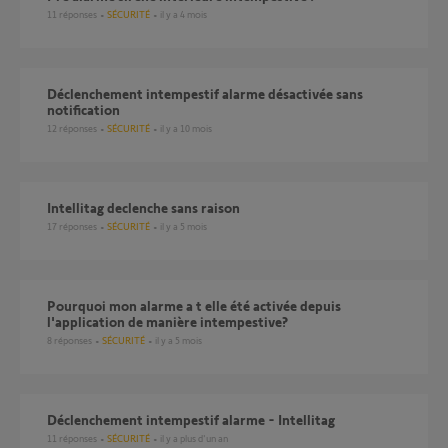
11
réponses
SÉCURITÉ
il y a 4 mois
Déclenchement intempestif alarme désactivée sans
notification
12
réponses
SÉCURITÉ
il y a 10 mois
Intellitag declenche sans raison
17
réponses
SÉCURITÉ
il y a 5 mois
Pourquoi mon alarme a t elle été activée depuis
l'application de manière intempestive?
8
réponses
SÉCURITÉ
il y a 5 mois
Déclenchement intempestif alarme - Intellitag
11
réponses
SÉCURITÉ
il y a plus d'un an