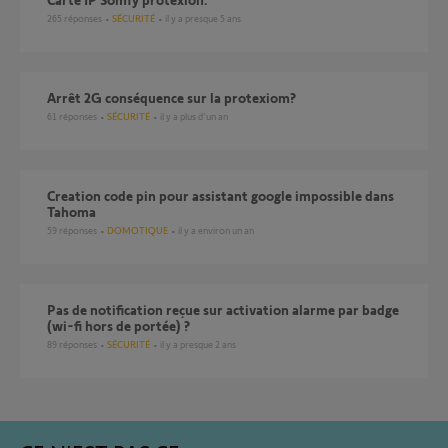
265
réponses
SÉCURITÉ
il y a presque 5 ans
arrêt 2G conséquence sur la protexiom?
61
réponses
SÉCURITÉ
il y a plus d'un an
Creation code pin pour assistant google impossible dans
Tahoma
59
réponses
DOMOTIQUE
il y a environ un an
Pas de notification reçue sur activation alarme par badge
(wi-fi hors de portée) ?
89
réponses
SÉCURITÉ
il y a presque 2 ans