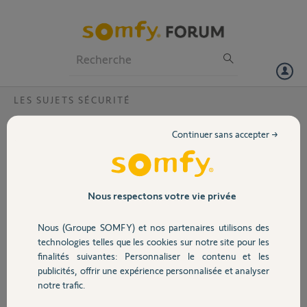
Particuliers
Professionnels
Forum
LES SUJETS SÉCURITÉ
Volet
Envisagez-vous de vendre un lien avec
Continuer sans accepter →
Ethernet, données mobiles, batterie 24h
Portail
comme Amazon Ring?
Bonjour,
Garage
Nous respectons votre vie privée
Je voudrais savoir si Somfy envisage de lancer un nouveau lien.
Nous (Groupe SOMFY) et nos partenaires utilisons des
Il serait intéressant d'une plus grande autonomie comme Amazon
Sécurité
technologies telles que les cookies sur notre site pour les
Ring qui dispose de 24 heures et d'une connexion de données
finalités suivantes: Personnaliser le contenu et les
Ethernet et mobile.
publicités, offrir une expérience personnalisée et analyser
Domotique
notre trafic.
Également une sirène avec détecteur d'inhibiteur. Comme le vieux
rfplayer jamtrack de ziblue. Ou un détecteur d'inhibiteur similaire