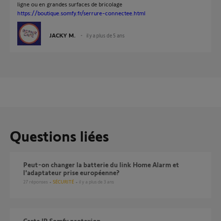
ligne ou en grandes surfaces de bricolage
https://boutique.somfy.fr/serrure-connectee.html
JACKY M.
il y a plus de 5 ans
Questions liées
peut-on changer la batterie du link Home Alarm et
l'adaptateur prise européenne?
27
réponses
SÉCURITÉ
il y a plus de 3 ans
Carte IP Somfy protexion.