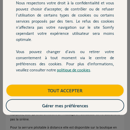
avec Ethernet qu'AYR Int-Guard va bientôt sortir.
Nous respectons votre droit à la confidentialité et vous
Chauffage
pouvez choisir d’accepter, de contrôler ou de refuser
Merci,
l'utilisation de certains types de cookies ou certains
services proposés par des tiers. Le refus des cookies
Autres produits
Màrius S.
n’affectera pas votre navigation sur le site Somfy
il y a plus de 5 ans
cependant votre expérience utilisateur sera moins
Participer au fil de discussion
optimale.
Vous pouvez changer d'avis ou retirer votre
Devis avec un pro
consentement à tout moment via le centre de
Réponses
préférences des cookies. Pour plus d’informations,
veuillez consulter notre
politique de cookies
.
Contact
Bonjour Màrius S.
Boutique
TOUT ACCEPTER
Pour le visiophone connecté la seule réponse sur le forum est dans ce
lien (Projet V-Connect)
https://forum.somfy.fr/questions/2269155-infos-connected-doorphone
Gérer mes préférences
Pour le détecteur de brouillage, toutes les alarmes Somfy en sont
équipées, sauf qu'elles envoient un message à l'utilisateur et ne déclenche
pas la sirène.
Pour la serrure pilotable à distance elle est disponible sur la boutique en