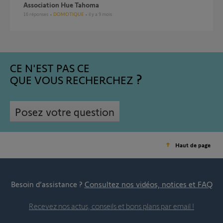
Association Hue Tahoma
16
réponses
DOMOTIQUE
il y a 9 mois
CE N'EST PAS CE
QUE VOUS RECHERCHEZ
Posez votre question
Haut de page
Besoin d’assistance ?
Consultez nos vidéos, notices et FAQ
Recevez nos actus, conseils et bons plans par email !