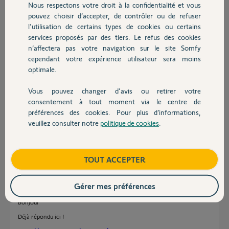
Nous respectons votre droit à la confidentialité et vous
Chauffage
pouvez choisir d’accepter, de contrôler ou de refuser
l'utilisation de certains types de cookies ou certains
Réponses
services proposés par des tiers. Le refus des cookies
Autres produits
n’affectera pas votre navigation sur le site Somfy
cependant votre expérience utilisateur sera moins
optimale.
Bonjour Julien
Connectez vous à Tahoma
Vous pouvez changer d'avis ou retirer votre
Cliquez sur les 3 barres en haut à droite et sélectionner configuration.
Devis avec un pro
Sélectionner l'onglet Autre produit Somfy ou doit se trouver votre Box
consentement à tout moment via le centre de
Hue
préférences des cookies. Pour plus d’informations,
veuillez consulter notre
politique de cookies
.
Cliquer sur le l'icone du boitier Hue et dans la colonne de droite vous
Contact
devez avoir la commande supprimer.
JACKY M.
il y a plus de 5 ans
Boutique
TOUT ACCEPTER
Gérer mes préférences
Bonjour
Déjà répondu ici !