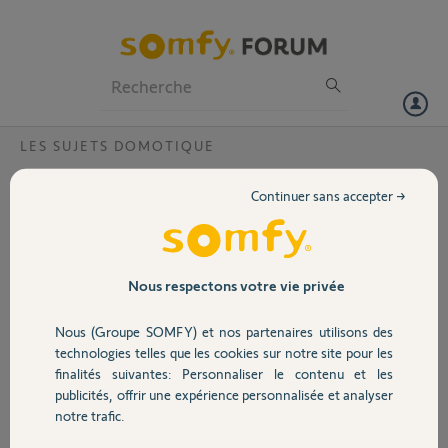
Particuliers
Professionnels
Forum
LES SUJETS DOMOTIQUE
Volet
Déconnexion Hue de la bas tahoma
Continuer sans accepter →
Bonjour,
Portail
Bonjour,
Pouvez-vous dissocier ma box hue de la boxe Tahoma s’il vous plaît
Garage
Nous respectons votre vie privée
Mon pin 1203-7716-3659
Merci par avance
Nous (Groupe SOMFY) et nos partenaires utilisons des
Sécurité
Merci,
technologies telles que les cookies sur notre site pour les
finalités suivantes: Personnaliser le contenu et les
publicités, offrir une expérience personnalisée et analyser
Julien H.
Domotique
notre trafic.
il y a plus de 5 ans
Participer au fil de discussion