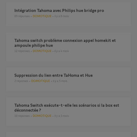
Intégration Tahoma avec Philips hue bridge pro
89
réponses
DOMOTIQUE
il y a 8 mois
Tahoma switch problème connexion appel homekit et
ampoule philipe hue
12
réponses
DOMOTIQUE
il y a 4 mois
Suppression du lien entre TaHoma et Hue
2
réponses
DOMOTIQUE
il y a 5 mois
Tahoma Switch exécute-t-elle les scénarios si la box est
déconnectée ?
10
réponses
DOMOTIQUE
il y a 3 mois