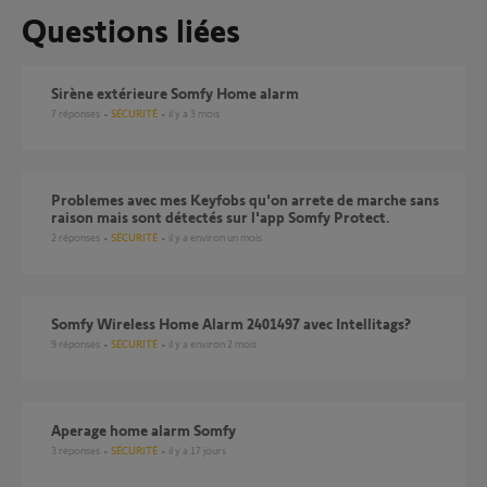
Questions liées
Sirène extérieure Somfy Home alarm
7
réponses
SÉCURITÉ
il y a 3 mois
Problemes avec mes Keyfobs qu'on arrete de marche sans
raison mais sont détectés sur l'app Somfy Protect.
2
réponses
SÉCURITÉ
il y a environ un mois
Somfy Wireless Home Alarm 2401497 avec Intellitags?
9
réponses
SÉCURITÉ
il y a environ 2 mois
Aperage home alarm Somfy
3
réponses
SÉCURITÉ
il y a 17 jours