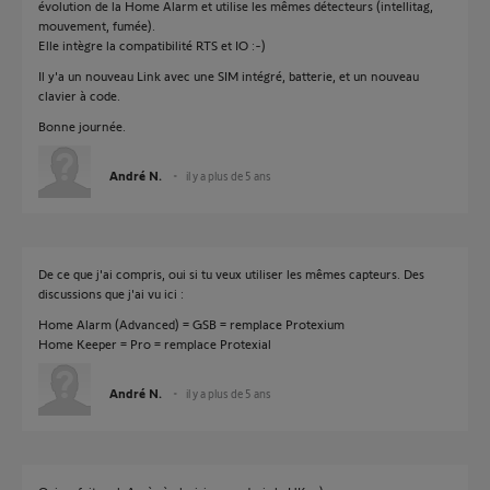
évolution de la Home Alarm et utilise les mêmes détecteurs (intellitag,
mouvement, fumée).
Elle intègre la compatibilité RTS et IO :-)
Il y'a un nouveau Link avec une SIM intégré, batterie, et un nouveau
clavier à code.
Bonne journée.
André N.
il y a plus de 5 ans
De ce que j'ai compris, oui si tu veux utiliser les mêmes capteurs. Des
discussions que j'ai vu ici :
Home Alarm (Advanced) = GSB = remplace Protexium
Home Keeper = Pro = remplace Protexial
André N.
il y a plus de 5 ans