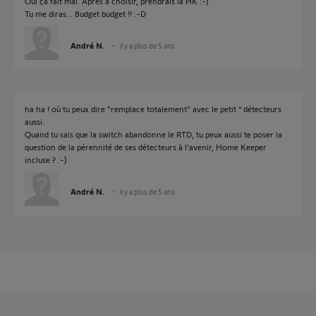
Oui ça fait mal. Après à choisir, prendrais la HK :-)
Tu me diras... Budget budget !! :-D
André N.
il y a plus de 5 ans
ha ha ! où tu peux dire "remplace totalement" avec le petit * détecteurs
aussi.
Quand tu sais que la switch abandonne le RTD, tu peux aussi te poser la
question de la pérennité de ses détecteurs à l'avenir, Home Keeper
incluse ? :-)
André N.
il y a plus de 5 ans