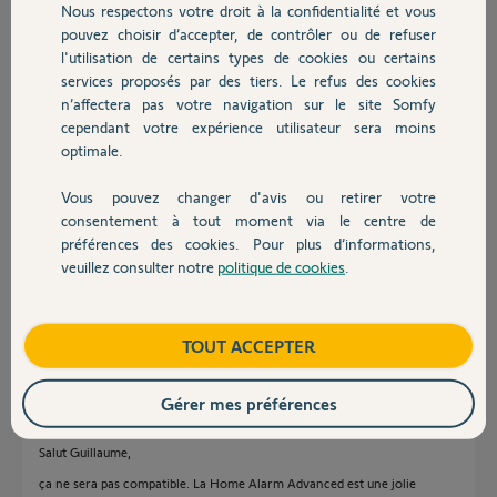
Nous respectons votre droit à la confidentialité et vous
Chauffage
Participer au fil de discussion
pouvez choisir d’accepter, de contrôler ou de refuser
l'utilisation de certains types de cookies ou certains
services proposés par des tiers. Le refus des cookies
Autres produits
n’affectera pas votre navigation sur le site Somfy
Réponses
cependant votre expérience utilisateur sera moins
optimale.
Bonsoir,
Vous pouvez changer d'avis ou retirer votre
Devis avec un pro
consentement à tout moment via le centre de
en effet, Somfy a annoncé la home alarm advanced.
https://www.somfy.fr/produits/1875259/somfy-home-alarm-ad...
préférences des cookies. Pour plus d’informations,
veuillez consulter notre
politique de cookies
.
Par contre, pas certains de la date. :-)
Contact
Bonne soirée.
Boutique
TOUT ACCEPTER
André N.
il y a plus de 5 ans
Gérer mes préférences
Salut Guillaume,
ça ne sera pas compatible. La Home Alarm Advanced est une jolie