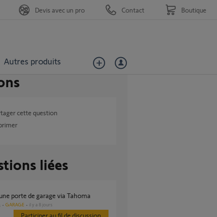
Devis avec un pro
Contact
Boutique
Autres produits
ons
tager cette question
primer
tions liées
r une porte de garage via Tahoma
GARAGE
il y a 8 jours
s
Participer au fil de discussion