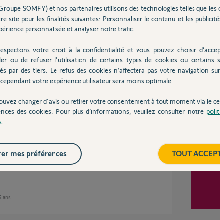
Groupe SOMFY) et nos partenaires utilisons des technologies telles que les 
on à rapprocher la partie électronique du
re site pour les finalités suivantes: Personnaliser le contenu et les publicités
érience personnalisée et analyser notre trafic.
Inter
espectons votre droit à la confidentialité et vous pouvez choisir d’accep
ler ou de refuser l'utilisation de certains types de cookies ou certains s
és par des tiers. Le refus des cookies n’affectera pas votre navigation sur 
n 5 ans
cependant votre expérience utilisateur sera moins optimale.
ouvez changer d'avis ou retirer votre consentement à tout moment via le ce
ences des cookies. Pour plus d’informations, veuillez consulter notre
poli
s
.
rche c'était le capot du module qui n'appuyait
 l'ordre.
er mes préférences
TOUT ACCEP
 5 ans