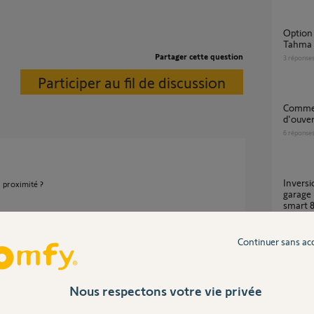
Option "ventilation" + "ouverture a X%"
Tahma 
Partager cette question
3
réponse
Participer au fil de discussion
comment ouvrir le capot du détecteur
d'ouver
6
réponse
inversion du sens d'ouverture de porte de
à proximité ?
garage
smart 8
9
réponse
Continuer sans ac
ans
Detec
4
réponse
Nous respectons votre vie privée