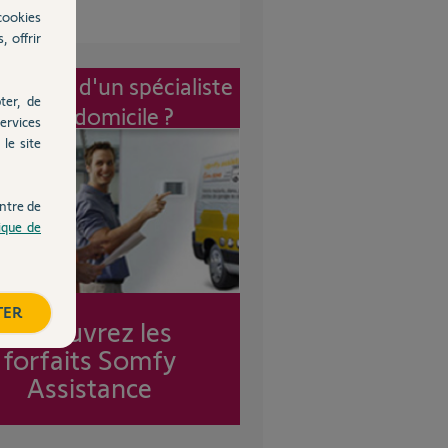
cookies
, offrir
vention d'un spécialiste
ter, de
à mon domicile ?
ervices
le site
ntre de
tique de
TER
Découvrez les
forfaits Somfy
Assistance