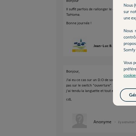
Bonjour
Nous (
Il suffit parfois de rallonger le câble de faç
sur not
TaHoma.
une exp
Bonne journée !
Nous r
contrô
propos
Jean-Luc B.
il y a enviro
Somfy 
Vous p
préfér
Bonjour,
cookie
J'ai eu ce cas sur un D.O de sol, après reche
pas sur le switch "ouverture".
j'ai tendu la languette et tout est rentré dans
Gér
cdL
Anonyme
il y a environ