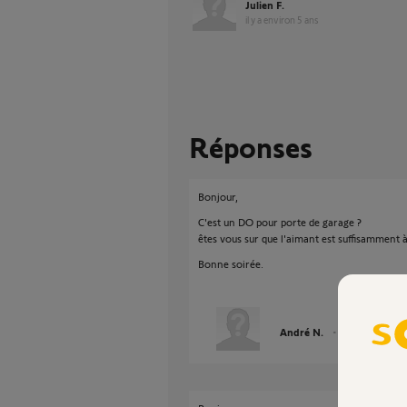
Julien F.
il y a environ 5 ans
Réponses
Bonjour,
C'est un DO pour porte de garage ?
êtes vous sur que l'aimant est suffisamment 
Bonne soirée.
André N.
il y a environ 5 