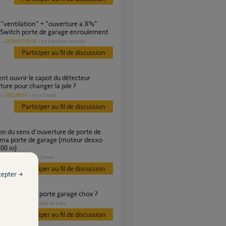
Switch porte de garage enroulement
DOMOTIQUE
il y a environ un mois
s
Participer au fil de discussion
ture pour changer la pile ?
SÉCURITÉ
il y a 3 mois
s
Participer au fil de discussion
 ma porte de garage (moteur dexxo
00 io)
GARAGE
il y a 3 mois
s
Participer au fil de discussion
cepter →
teur ouverture porte garage chox ?
GARAGE
il y a plus de 2 ans
s
Participer au fil de discussion