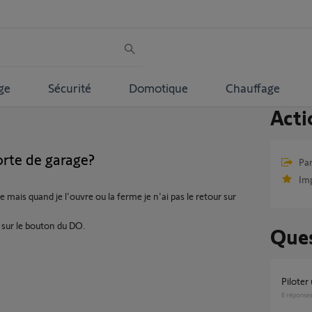
ge
Sécurité
Domotique
Chauffage
Acti
rte de garage?
Par
Im
e mais quand je l'ouvre ou la ferme je n'ai pas le retour sur
ie sur le bouton du DO.
Ques
Pilote
6
réponse