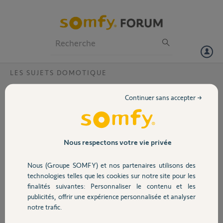
Particuliers
Professionnels
Forum
LES SUJETS DOMOTIQUE
Volet
mise a jour imlossible tahoma
Continuer sans accepter →
Bonjour,
Portail
Je n'arrive pas à mettre a jour ma TAHOMA de 2018 ( ma deuxième
depuis 2013)
J'ai effectué toutes les manœuvres décrites dans le forum mais mise
Garage
Nous respectons votre vie privée
a jour est un échec.
Pour info la lumière de la Tahoma est blanche mais rien.
Nous (Groupe SOMFY) et nos partenaires utilisons des
Pouvez vous m'aider
Sécurité
technologies telles que les cookies sur notre site pour les
PIN 1215-6080-9191
finalités suivantes: Personnaliser le contenu et les
publicités, offrir une expérience personnalisée et analyser
Un grand Merci, pour vos aides
Domotique
notre trafic.
jean louis V.