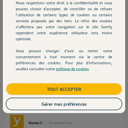
Nous respectons votre droit à la confidentialité et vous
Chauffage
il y a environ 5 ans
pouvez choisir d’accepter, de contrôler ou de refuser
Participer au fil de discussion
l'utilisation de certains types de cookies ou certains
services proposés par des tiers. Le refus des cookies
Autres produits
n’affectera pas votre navigation sur le site Somfy
cependant votre expérience utilisateur sera moins
Réponses
optimale.
Vous pouvez changer d'avis ou retirer votre
Bonjour Jean louis,
Devis avec un pro
consentement à tout moment via le centre de
avez vous fait la procédure de reset :
préférences des cookies. Pour plus d’informations,
1 - débrancher électriquement la box (la sortir de son socle si c’est une
veuillez consulter notre
politique de cookies
.
Serenity)
Contact
2 - appuyer sur RST (petit trou) à l’aide d’un trombone
3 - Rebrancher tout en restant appuyé jusqu’à l’apparition du voyant
rouge
Boutique
TOUT ACCEPTER
4 - attendez 5 minutes que tout se stabilise
5 - remettez la box sur son socle Serenity le cas échéant.
Attention, ne pas débrancher la box pendant la phase de réinitialisation.
Gérer mes préférences
Ce « Reset » ne vous fait perdre aucune information.
Bonne journée.
Nicolas F.
il y a environ 5 ans