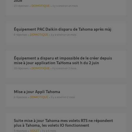
2026
15
réponses
DOMOTIQUE
il y a environ un mois
Équipement PAC Daikin disparu de Tahoma après màj
6
réponses
DOMOTIQUE
il y a environ un mois
Équipement a disparu et impossible de le créer depuis
mise à jour application TaHoma soit h du 2 juin
16
réponses
DOMOTIQUE
il y a environ 2 mois
Mise a jour Appli Tahoma
4
réponses
DOMOTIQUE
il y a environ 2 mois
suite mise à jour Tahoma mes volets RTS ne répondent
plus à Tahoma, les volets IO fonctionnent
5
réponses
VOLET
il y a 4 mois