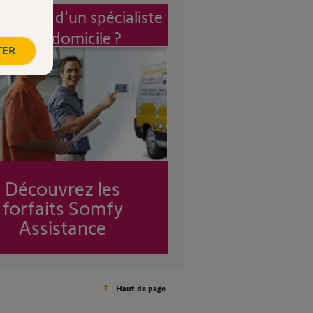
vention d'un spécialiste
à mon domicile ?
TER
Découvrez les
forfaits Somfy
Assistance
Haut de page