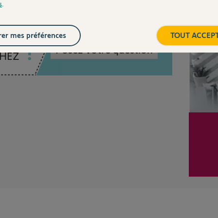
s
.
Inter
er mes préférences
TOUT ACCEP
Posez votre question
CHEZ