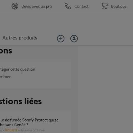
Devis avec un pro
Contact
Boutique
Autres produits
ons
tager cette question
primer
tions liées
che sans fumée ?
SÉCURITÉ
il y a environ 2 mois
es