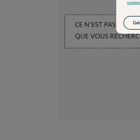
cookie
Gér
CE N'EST PAS CE
QUE VOUS RECHER