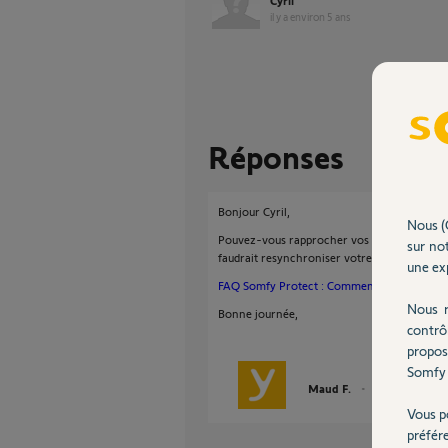
Cyril
il y a environ 5 ans
Réponses
Bonjour Cyril,
Nous (
Pouvez-vous rapprocher vos détecter de fumée
sur not
faudrait resynchroniser votre Link en effec
une exp
FAQ Somfy Protect : Comment changer le r
Nous r
Bonne journée,
contrô
propos
Somfy 
Maud F.
il y a environ 5 a
Vous p
préfér