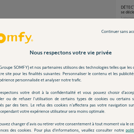
DÉTECTEUR DE FUMÉE SF4100 qui sonne et
se déc
5
réponse
Partager cette question
scénar
Continuer sans ac
Participer au fil de discussion
11
répons
Nous respectons votre vie privée
Problème détecteur de fumée ( modèle
SF4100
13
répons
Groupe SOMFY) et nos partenaires utilisons des technologies telles que les 
 de votre Link? Si cela n'aboutit pas il
re site pour les finalités suivantes: Personnaliser le contenu et les publicités
tuant un changement de réseau wifi :
érience personnalisée et analyser notre trafic.
éseau WiFi du Link Home Alarm ?
Comment faire sonner les caméras
extérie
espectons votre droit à la confidentialité et vous pouvez choisir d’accep
cas d'i
ler ou de refuser l'utilisation de certains types de cookies ou certains s
1
réponse
és par des tiers. Le refus des cookies n’affectera pas votre navigation sur 
cependant votre expérience utilisateur sera moins optimale.
ns
ouvez changer d'avis ou retirer votre consentement à tout moment via le ce
ences des cookies. Pour plus d’informations, veuillez consulter notre
poli