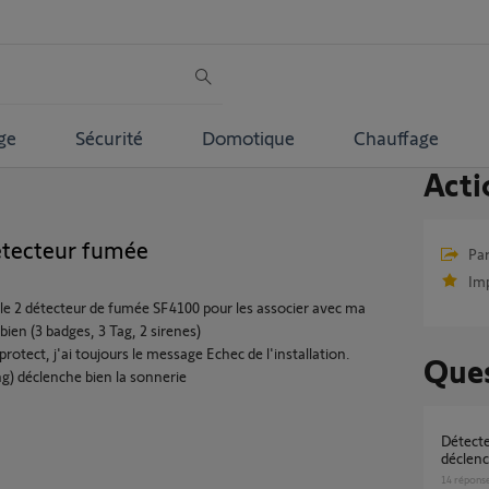
ge
Sécurité
Domotique
Chauffage
Acti
detecteur fumée
Par
Im
ielle 2 détecteur de fumée SF4100 pour les associer avec ma
en (3 badges, 3 Tag, 2 sirenes)
protect, j'ai toujours le message Echec de l'installation.
Ques
ong) déclenche bien la sonnerie
Détecteur de fumée Somfy Protect qui se
déclen
14
répons