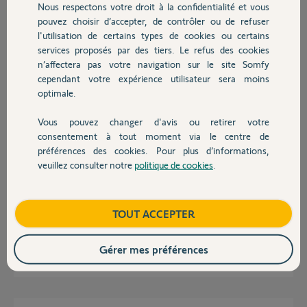
Nous respectons votre droit à la confidentialité et vous
Merci pour votre aide.
Chauffage
pouvez choisir d’accepter, de contrôler ou de refuser
l'utilisation de certains types de cookies ou certains
Julien C.
services proposés par des tiers. Le refus des cookies
Autres produits
il y a environ 5 ans
n’affectera pas votre navigation sur le site Somfy
Participer au fil de discussion
cependant votre expérience utilisateur sera moins
optimale.
Vous pouvez changer d'avis ou retirer votre
Réponses
Devis avec un pro
consentement à tout moment via le centre de
préférences des cookies. Pour plus d’informations,
veuillez consulter notre
politique de cookies
.
Contact
Bonjour Julien,
Il faudrait placer votre intellitag sur le portillon. Par contre, je préfère
vous avertir que cela n'empêchera pas la perturbation de la portée radio.
Boutique
TOUT ACCEPTER
Bonne journée,
Gérer mes préférences
Maud F.
il y a environ 5 ans