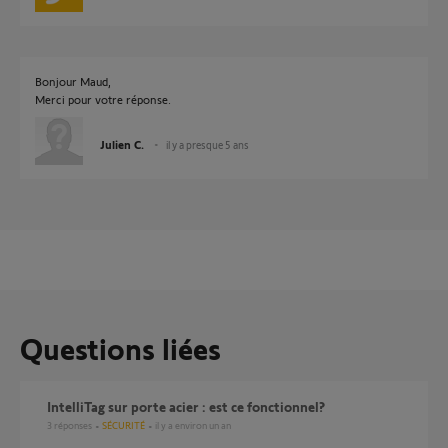
Bonjour Maud,
Merci pour votre réponse.
Julien C.
il y a presque 5 ans
Questions liées
IntelliTag sur porte acier : est ce fonctionnel?
3
réponses
SÉCURITÉ
il y a environ un an