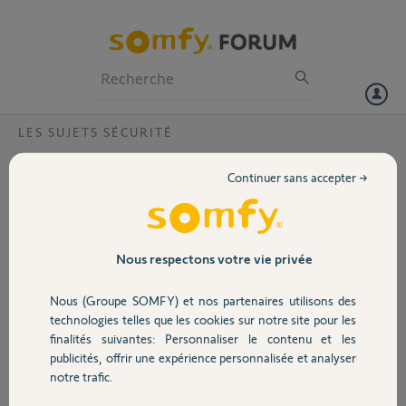
Particuliers
Professionnels
Forum
LES SUJETS SÉCURITÉ
Volet
Pose intellitag porte garage
Continuer sans accepter →
Bonjour,
Portail
Je souhaiterais savoir où
positionner idéalement
l'intellitag sur ma porte
Garage
Nous respectons votre vie privée
de garage qui est une
porte sectionnelle avec
Nous (Groupe SOMFY) et nos partenaires utilisons des
au milieu un porte sur
Sécurité
technologies telles que les cookies sur notre site pour les
charnière.
finalités suivantes: Personnaliser le contenu et les
J'ai également vu que
publicités, offrir une expérience personnalisée et analyser
l'intellitag supportait mal
Domotique
notre trafic.
la présence de cadres métalliques, comment m'assurer si ma porte de
garage en contient ou pas ?