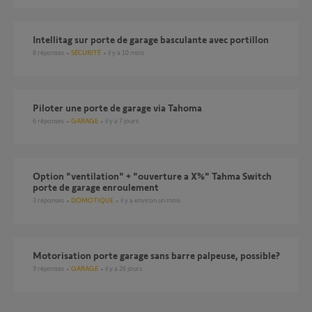
Intellitag sur porte de garage basculante avec portillon
8
réponses
SÉCURITÉ
il y a 10 mois
Piloter une porte de garage via Tahoma
6
réponses
GARAGE
il y a 7 jours
Option "ventilation" + "ouverture a X%" Tahma Switch
porte de garage enroulement
3
réponses
DOMOTIQUE
il y a environ un mois
Motorisation porte garage sans barre palpeuse, possible?
9
réponses
GARAGE
il y a 26 jours