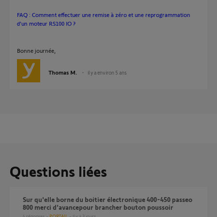
FAQ : Comment effectuer une remise à zéro et une reprogrammation
d'un moteur RS100 IO ?
Bonne journée,
Thomas M.
il y a environ 5 ans
Questions liées
sur qu'elle borne du boitier électronique 400-450 passeo
800 merci d'avancepour brancher bouton poussoir
4
réponses
PORTAIL
il y a 3 jours