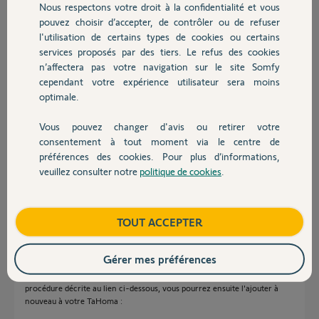
Nous respectons votre droit à la confidentialité et vous
Chauffage
comment puis faire? et surtout sans que ça deconfigure les boutons
pouvez choisir d’accepter, de contrôler ou de refuser
déjà configurés
l'utilisation de certains types de cookies ou certains
Merci d'avance
services proposés par des tiers. Le refus des cookies
Autres produits
Bonne journée
n’affectera pas votre navigation sur le site Somfy
cependant votre expérience utilisateur sera moins
optimale.
Maj L.
il y a environ 5 ans
Vous pouvez changer d'avis ou retirer votre
Participer au fil de discussion
Devis avec un pro
consentement à tout moment via le centre de
préférences des cookies. Pour plus d’informations,
veuillez consulter notre
politique de cookies
.
Contact
Réponses
Boutique
TOUT ACCEPTER
Bonjour Maj,
Gérer mes préférences
Je vous invite à effectuer une remise à zéro de votre moteur en suivant la
procédure décrite au lien ci-dessous, vous pourrez ensuite l'ajouter à
nouveau à votre TaHoma :