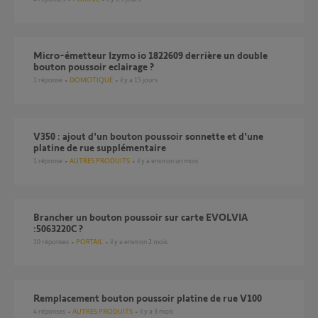
Micro-émetteur Izymo io 1822609 derrière un double
bouton poussoir eclairage ?
1
réponse
DOMOTIQUE
il y a 15 jours
V350 : ajout d'un bouton poussoir sonnette et d'une
platine de rue supplémentaire
1
réponse
AUTRES PRODUITS
il y a environ un mois
brancher un bouton poussoir sur carte EVOLVIA
:5063220C ?
10
réponses
PORTAIL
il y a environ 2 mois
Remplacement bouton poussoir platine de rue V100
4
réponses
AUTRES PRODUITS
il y a 3 mois