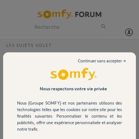
Particuliers
Professionnels
Forum
LES SUJETS VOLET
Volet
reset d'une bouton poussoir
Continuer sans accepter →
Bonjour,
Portail
j'ai fait une erreur lorsque j'ai configurer mon bouton SMOOVE
RS100 io.
Garage
Nous respectons votre vie privée
Je l'ai confondu avec un autre type de bouton. Je m'en suis rendu
compte apres plusieurs jour de fonctionnement.
Nous (Groupe SOMFY) et nos partenaires utilisons des
J'ai donc voulu le reset pour le reconfigurer
Sécurité
technologies telles que les cookies sur notre site pour les
j'ai bien reussi a le supprimer sans prb sur le site web de TaHoma.
finalités suivantes: Personnaliser le contenu et les
publicités, offrir une expérience personnalisée et analyser
Domotique
Mais depuis impossible de le réintégré le system ne la passerelle
notre trafic.
Tahoma ne le detect plus