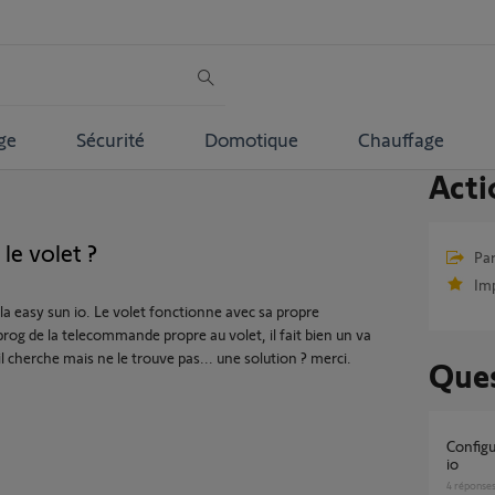
ge
Sécurité
Domotique
Chauffage
Acti
le volet ?
Par
Im
 la easy sun io. Le volet fonctionne avec sa propre
prog de la telecommande propre au volet, il fait bien un va
il cherche mais ne le trouve pas... une solution ? merci.
Ques
Configuration de la télécommande Easy Sun
io
4
réponse