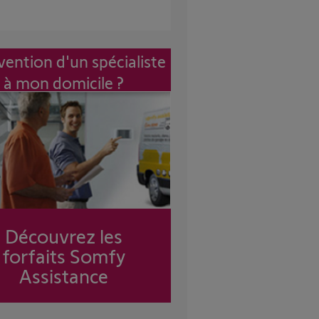
vention d'un spécialiste
à mon domicile ?
Découvrez les
forfaits Somfy
Assistance