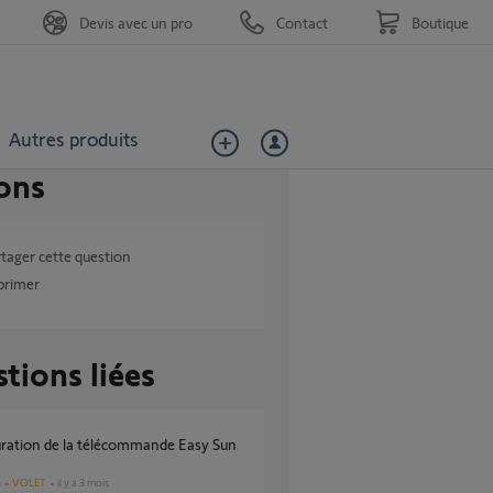
Devis avec un pro
Contact
Boutique
Autres produits
ons
tager cette question
primer
tions liées
VOLET
il y a 3 mois
s