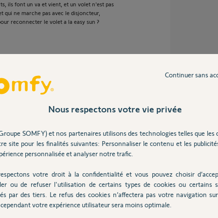
, ils font un va et vient, et un volet n'est pas
olet qui ne marche pas avec le disjoncteur,
our reconnecter le volet a la easy sun ?
 5 ans
Continuer sans ac
Nous respectons votre vie privée
ceinstallation...
Groupe SOMFY) et nos partenaires utilisons des technologies telles que les 
re site pour les finalités suivantes: Personnaliser le contenu et les publicités
érience personnalisée et analyser notre trafic.
espectons votre droit à la confidentialité et vous pouvez choisir d’accep
ler ou de refuser l'utilisation de certains types de cookies ou certains s
és par des tiers. Le refus des cookies n’affectera pas votre navigation sur 
cependant votre expérience utilisateur sera moins optimale.
 ans