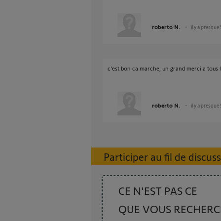
roberto N.
il y a presque
c'est bon ca marche, un grand merci a tous l
roberto N.
il y a presque
Participer au fil de discus
CE N'EST PAS CE
QUE VOUS RECHER