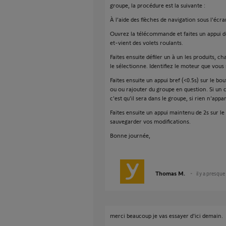
groupe, la procédure est la suivante :
À l'aide des flèches de navigation sous l'écr
Ouvrez la télécommande et faites un appui de
et-vient des volets roulants.
Faites ensuite défiler un à un les produits,
le sélectionne. Identifiez le moteur que vous
Faites ensuite un appui bref (<0.5s) sur le b
ou ou rajouter du groupe en question. Si un 
c'est qu'il sera dans le groupe, si rien n'appa
Faites ensuite un appui maintenu de 2s sur 
sauvegarder vos modifications.
Bonne journée,
Thomas M.
il y a presque
merci beaucoup je vas essayer d'ici demain.