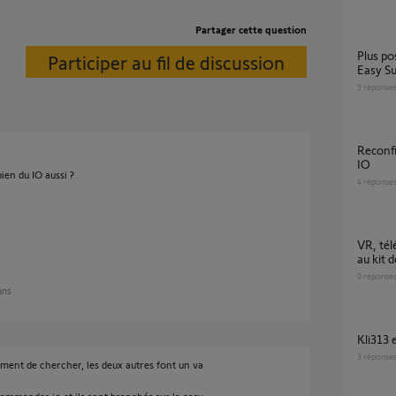
Partager cette question
Plus possible d'intégrer un volet roulant dans
Participer au fil de discussion
Easy S
9
réponse
Reconfiguration de mes volets sans Easy Sun
IO
ien du IO aussi ?
4
réponse
VR, télécommande easysun io & connection
au kit 
0
réponse
 ans
Kli313
3
réponse
moment de chercher, les deux autres font un va