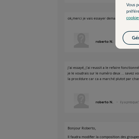
Vous p
préfér
cookie
ok,merci je vais essayer demain.
Gér
roberto N.
il y a presque
j'ai essayé, j'ai reussit a le refaire fonctionn
je le voudrais sur le numéro deux ... savez
la procédure car ca a marché plutot par cha
roberto N.
il y a presque
Bonjour Roberto,
Il faudra modifier la composition des groupe