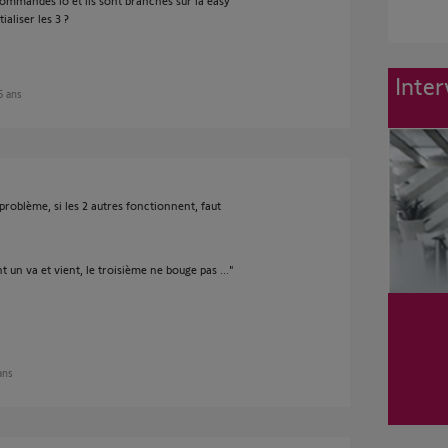
commandes io et ils sont branchés sur la easy
ialiser les 3 ?
Inter
 5 ans
e problème, si les 2 autres fonctionnent, faut
un va et vient, le troisième ne bouge pas ..."
 ans