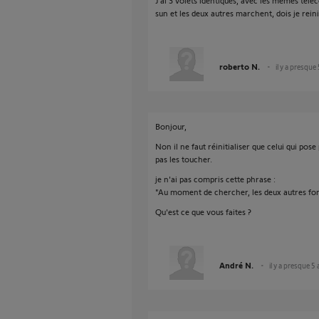
J'ai 3 volets identiques, avec les mêmes télé
sun et les deux autres marchent, dois je reinit
roberto N.
il y a presque
Bonjour,
Non il ne faut réinitialiser que celui qui pos
pas les toucher.
je n'ai pas compris cette phrase :
"Au moment de chercher, les deux autres font 
Qu'est ce que vous faites ?
André N.
il y a presque 5