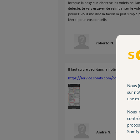
lorsque la easy sun cherche les volets roulants
detecté. Je vais essayer de reinitialiser le v
pouvez vous me dire la facon la plus simple p
Merci pour vos conseils.
roberto N.
il y a presque
Il faut suivre ceci dans la notice.
https://service.somfy.com/downloads/fr/noti
Nous (
sur not
une exp
Nous r
contrô
propos
Somfy 
André N.
il y a presque 5