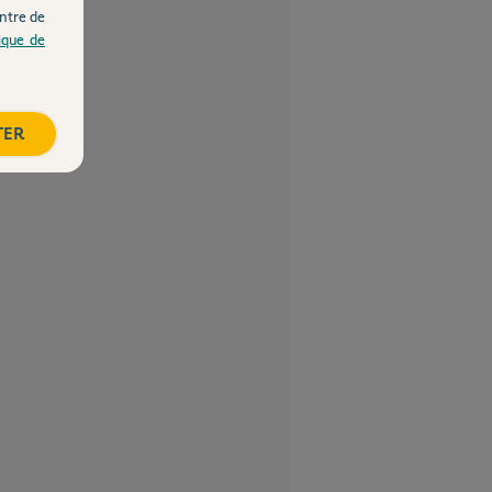
ntre de
tique de
TER