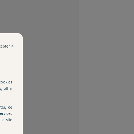
cepter →
cookies
, offrir
ter, de
ervices
le site