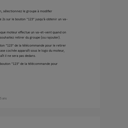
an, sélectionnez le groupe à modifier
 2s sur le bouton "123" jusqu'à obtenir un va-
 chaque moteur effectue un va-et-vent quand on
 souhaitez retirer du groupe (ou rajouter).
outon "123" de la télécommande pour le retirer
case cochée apparaît sous le logo du moteur,
raît il ne sera pas dedans.
le bouton "123" de la télécommande pour
 5 ans