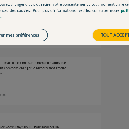
ouvez changer d'avis ou retirer votre consentement à tout moment via le ce
ences des cookies. Pour plus d’informations, veuillez consulter notre
poli
s
.
er mes préférences
TOUT ACCEP
 5 ans
é ... mais il s'est mis sur le numéro 4 alors que
 vous comment changer le numéro sans refaire
nce.
 5 ans
s de votre Esay Sun IO. Pour modifier un