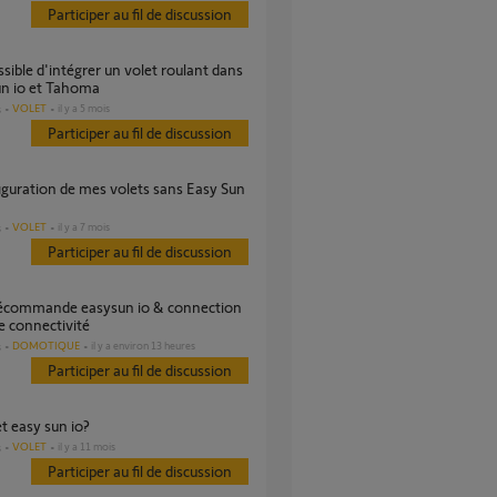
Participer au fil de discussion
un io et Tahoma
VOLET
il y a 5 mois
s
Participer au fil de discussion
VOLET
il y a 7 mois
s
Participer au fil de discussion
de connectivité
DOMOTIQUE
il y a environ 13 heures
s
Participer au fil de discussion
 et easy sun io?
VOLET
il y a 11 mois
s
Participer au fil de discussion