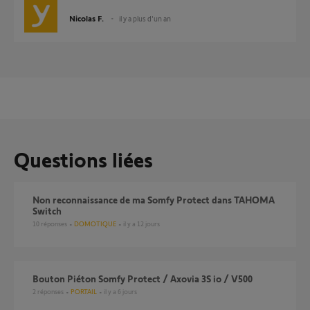
Nicolas F.
il y a plus d'un an
Questions liées
Non reconnaissance de ma Somfy Protect dans TAHOMA
Switch
10
réponses
DOMOTIQUE
il y a 12 jours
Bouton Piéton Somfy Protect / Axovia 3S io / V500
2
réponses
PORTAIL
il y a 6 jours