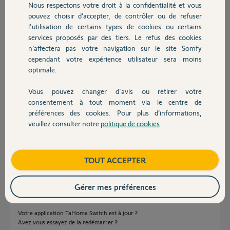
Nous respectons votre droit à la confidentialité et vous
début identique à l'application Somfy protect.
Chauffage
pouvez choisir d’accepter, de contrôler ou de refuser
J'ai supprimé l'alarme de l'appli Tahoma pour la
l'utilisation de certains types de cookies ou certains
réinstaller plusieurs fois mais je ne retrouve pas
l'écran de contrôle comme au début.
services proposés par des tiers. Le refus des cookies
Autres produits
Que dois-je faire pour retrouver le contrôle de mon alarme depuis
n’affectera pas votre navigation sur le site Somfy
l'application Tahoma Switch ?
cependant votre expérience utilisateur sera moins
optimale.
Merci par avance pour votre aide.
Vous pouvez changer d'avis ou retirer votre
Devis avec un pro
Benoit B.
consentement à tout moment via le centre de
il y a presque 5 ans
préférences des cookies. Pour plus d’informations,
Participer au fil de discussion
veuillez consulter notre
politique de cookies
.
Contact
Boutique
TOUT ACCEPTER
Réponses
Gérer mes préférences
Bonsoir,
Votre application TaHoma Switch est à jour ?
Avez vous essayez de la redémarrer ?