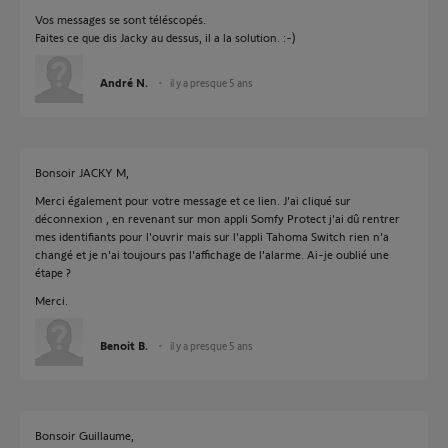
Vos messages se sont téléscopés.
Faites ce que dis Jacky au dessus, il a la solution. :-)
André N.
il y a presque 5 ans
Bonsoir JACKY M,
Merci également pour votre message et ce lien. J'ai cliqué sur
déconnexion , en revenant sur mon appli Somfy Protect j'ai dû rentrer
mes identifiants pour l'ouvrir mais sur l'appli Tahoma Switch rien n'a
changé et je n'ai toujours pas l'affichage de l'alarme. Ai-je oublié une
étape ?
Merci.
Benoit B.
il y a presque 5 ans
Bonsoir Guillaume,