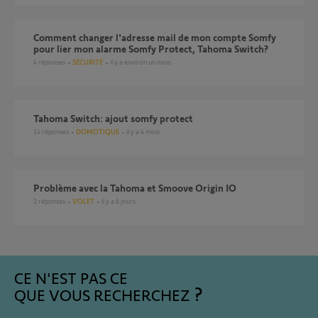
Comment changer l'adresse mail de mon compte Somfy
pour lier mon alarme Somfy Protect, Tahoma Switch?
4
réponses
SÉCURITÉ
il y a environ un mois
Tahoma Switch: ajout somfy protect
14
réponses
DOMOTIQUE
il y a 4 mois
Problème avec la Tahoma et Smoove Origin IO
2
réponses
VOLET
il y a 6 jours
CE N'EST PAS CE
QUE VOUS RECHERCHEZ