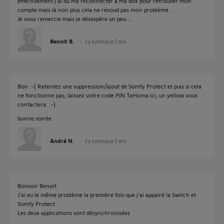
effectivement j'ai dû me reconnecter à ma box pour retrouver mon
compte mais là non plus cela ne résoud pas mon problème ...
Je vous remercie mais je désespère un peu ...
Benoit B.
il y a presque 5 ans
Bon :-( Retentez une suppression/ajout de Somfy Protect et puis si cela
ne fonctionne pas, laissez votre code PIN TaHoma ici, un yellow vous
contactera. :-)
bonne soirée.
André N.
il y a presque 5 ans
Bonsoir Benoit
J'ai eu le même problème la première fois que j'ai appairé la Switch et
Somfy Protect
Les deux applications sont désynchronisées