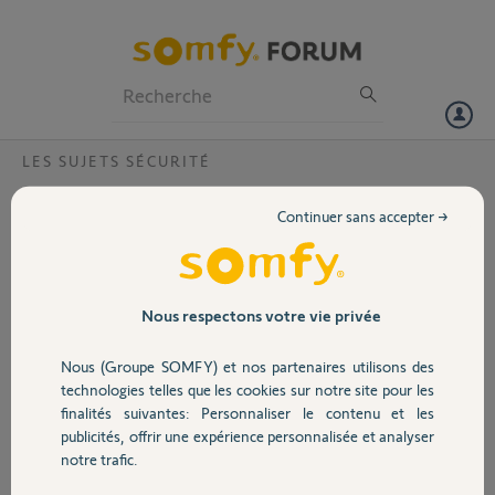
Particuliers
Professionnels
Forum
LES SUJETS SÉCURITÉ
Volet
Impossible de piloter Somfy protect depuis
Continuer sans accepter →
tahoma Switch
Portail
Bonjour,
j'ai récemment acquis une Tahoma Switch et
Garage
Nous respectons votre vie privée
associé mes volets roulants ainsi que mon
alarme Somfy protect.
Nous (Groupe SOMFY) et nos partenaires utilisons des
Dès le début je pouvais commander mon alarme
Sécurité
technologies telles que les cookies sur notre site pour les
depuis l'application Tahoma. Activation, mode
finalités suivantes: Personnaliser le contenu et les
nuit ... mais du jour au lendemain je n'y ai plus
publicités, offrir une expérience personnalisée et analyser
accès. La page me dit que la surveillance est
Domotique
notre trafic.
activée alors que ce n'est pas le cas. Je n'ai plus
l'affichage du contrôle de l'alarme comme au