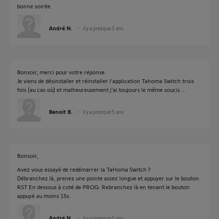
bonne soirée.
André N.
il y a presque 5 ans
Bonsoir, merci pour votre réponse.
Je viens de désinstaller et réinstaller l'application Tahoma Switch trois
fois (au cas où) et malheureusement j'ai toujours le même soucis ...
Benoit B.
il y a presque 5 ans
Bonsoir,
Avez vous essayé de redémarrer la TaHoma Switch ?
Débranchez là, prenez une pointe assez longue et appuyer sur le bouton
RST En dessous à coté de PROG. Rebranchez là en tenant le bouton
appuyé au moins 15s.
André N.
il y a presque 5 ans