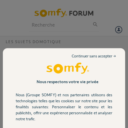
Particuliers
Professionnels
Forum
LES SUJETS DOMOTIQUE
Volet
erreurs box
Continuer sans accepter →
Bonjour,
Portail
Tous les jours j'ai des
erreurs différentes et
malgré toutes les astuces
Garage
Nous respectons votre vie privée
indiquées ici rien n'a
changé que faire ?
Nous (Groupe SOMFY) et nos partenaires utilisons des
merci de votre réponse
Sécurité
technologies telles que les cookies sur notre site pour les
finalités suivantes: Personnaliser le contenu et les
voici l'adresse ip de ma
publicités, offrir une expérience personnalisée et analyser
tahoma
Domotique
notre trafic.
1227-3178-9949