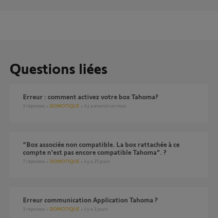
Questions liées
Erreur : comment activez votre box Tahoma?
2
réponses
DOMOTIQUE
il y a environ un mois
"Box associée non compatible. La box rattachée à ce
compte n'est pas encore compatible Tahoma". ?
7
réponses
DOMOTIQUE
il y a 25 jours
Erreur communication Application Tahoma ?
3
réponses
DOMOTIQUE
il y a 3 jours