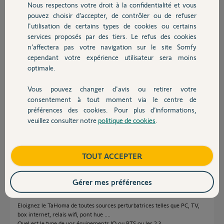
Nous respectons votre droit à la confidentialité et vous
Chauffage
cordialement
pouvez choisir d’accepter, de contrôler ou de refuser
l'utilisation de certains types de cookies ou certains
Merci,
services proposés par des tiers. Le refus des cookies
Autres produits
n’affectera pas votre navigation sur le site Somfy
cependant votre expérience utilisateur sera moins
optimale.
Vous pouvez changer d'avis ou retirer votre
Devis avec un pro
claude J.
consentement à tout moment via le centre de
il y a presque 5 ans
préférences des cookies. Pour plus d’informations,
Participer au fil de discussion
veuillez consulter notre
politique de cookies
.
Contact
Boutique
TOUT ACCEPTER
Réponses
Gérer mes préférences
Bonjour
Eloignez le TaHoma de toutes sources perturbatrices telles que PC, TV,
box internet, relais wifi, pont hue ....
Quel est le type de vos équipements IO ou RTS ou les 2 ?