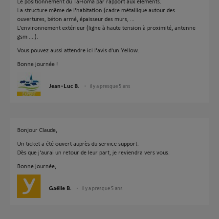
Le positionnement du TaHoma par rapport aux éléments.
La structure même de l'habitation (cadre métallique autour des
ouvertures, béton armé, épaisseur des murs, ...
L'environnement extérieur (ligne à haute tension à proximité, antenne
gsm ....).
Vous pouvez aussi attendre ici l'avis d'un Yellow.
Bonne journée !
Jean-Luc B.
il y a presque 5 ans
Bonjour Claude,
Un ticket a été ouvert auprès du service support.
Dès que j'aurai un retour de leur part, je reviendra vers vous.
Bonne journée,
Gaëlle B.
il y a presque 5 ans