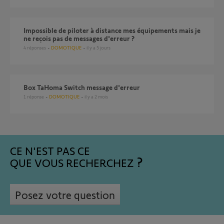
Impossible de piloter à distance mes équipements mais je
ne reçois pas de messages d'erreur ?
4
réponses
DOMOTIQUE
il y a 5 jours
Box TaHoma Switch message d'erreur
1
réponse
DOMOTIQUE
il y a 2 mois
CE N'EST PAS CE
QUE VOUS RECHERCHEZ
Posez votre question