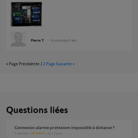
Pierre T.
il y a presque 5 ans
« Page Précédente
1
2
Page Suivante »
Questions liées
Connexion alarme protexiom impossible à distance ?
4
réponses
SÉCURITÉ
il y a 5 jours