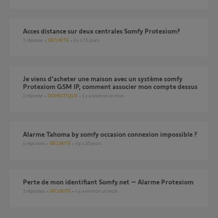
Acces distance sur deux centrales Somfy Protexiom?
1
réponse
SÉCURITÉ
il y a 15 jours
Je viens d'acheter une maison avec un système somfy
Protexiom GSM IP, comment associer mon compte dessus
1
réponse
DOMOTIQUE
il y a environ un mois
Alarme Tahoma by somfy occasion connexion impossible ?
4
réponses
SÉCURITÉ
il y a 20 jours
Perte de mon identifiant Somfy.net – Alarme Protexiom
3
réponses
SÉCURITÉ
il y a environ un mois