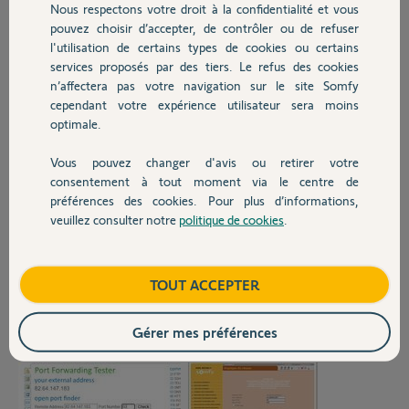
Nous respectons votre droit à la confidentialité et vous
Chauffage
full-stack, tout réinitialisé, et ouvert les ports 80 et 433, mais toujours
pouvez choisir d’accepter, de contrôler ou de refuser
impossible d'utiliser mon application...
l'utilisation de certains types de cookies ou certains
"connexion impossible aux hôtes 192.168.1.231 et alarmesomfy.net;
services proposés par des tiers. Le refus des cookies
Autres produits
Vérifiez les réglages des ports de votre box modem ADSL."
n’affectera pas votre navigation sur le site Somfy
cependant votre expérience utilisateur sera moins
Un grand merci d'avance pour l'aide que vous pourrez m'apporter!!!
optimale.
N° module IP: 2400-03
Vous pouvez changer d'avis ou retirer votre
Devis avec un pro
consentement à tout moment via le centre de
Merci,
préférences des cookies. Pour plus d’informations,
veuillez consulter notre
politique de cookies
.
Contact
Boutique
TOUT ACCEPTER
Gérer mes préférences