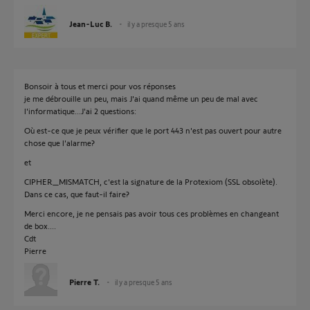
Jean-Luc B.
il y a presque 5 ans
Bonsoir à tous et merci pour vos réponses
je me débrouille un peu, mais J'ai quand même un peu de mal avec
l'informatique...J'ai 2 questions:
Où est-ce que je peux vérifier que le port 443 n'est pas ouvert pour autre
chose que l'alarme?
et
CIPHER_MISMATCH, c'est la signature de la Protexiom (SSL obsolète).
Dans ce cas, que faut-il faire?
Merci encore, je ne pensais pas avoir tous ces problèmes en changeant
de box....
Cdt
Pierre
Pierre T.
il y a presque 5 ans