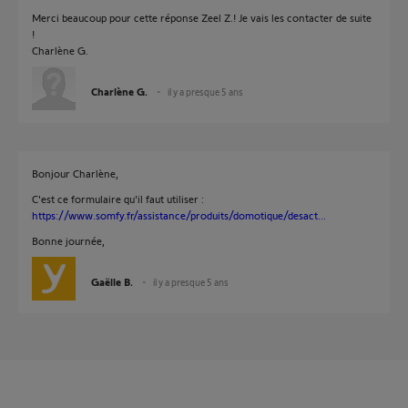
Merci beaucoup pour cette réponse Zeel Z.! Je vais les contacter de suite
!
Charlène G.
Charlène G.
il y a presque 5 ans
Bonjour Charlène,
C'est ce formulaire qu'il faut utiliser :
https://www.somfy.fr/assistance/produits/domotique/desact...
Bonne journée,
Gaëlle B.
il y a presque 5 ans