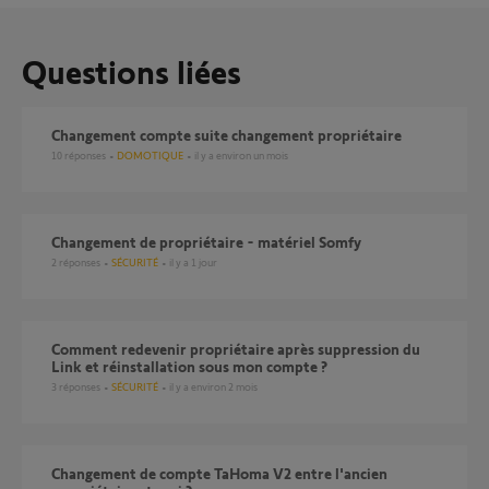
Questions liées
Changement compte suite changement propriétaire
10
réponses
DOMOTIQUE
il y a environ un mois
Changement de propriétaire - matériel Somfy
2
réponses
SÉCURITÉ
il y a 1 jour
Comment redevenir propriétaire après suppression du
Link et réinstallation sous mon compte ?
3
réponses
SÉCURITÉ
il y a environ 2 mois
Changement de compte TaHoma V2 entre l'ancien