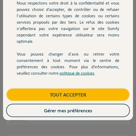
Merci beaucoup.
Nous respectons votre droit à la confidentialité et vous
Chauffage
pouvez choisir d’accepter, de contrôler ou de refuser
Charlène G.
l'utilisation de certains types de cookies ou certains
services proposés par des tiers. Le refus des cookies
Autres produits
Charlène G.
n’affectera pas votre navigation sur le site Somfy
il y a presque 5 ans
cependant votre expérience utilisateur sera moins
Participer au fil de discussion
optimale.
Vous pouvez changer d'avis ou retirer votre
Devis avec un pro
consentement à tout moment via le centre de
Réponses
préférences des cookies. Pour plus d’informations,
veuillez consulter notre
politique de cookies
.
Contact
Bonjour,
Je viens de vivre la meme chose, vous devez faire une demande à Somfy.
Boutique
TOUT ACCEPTER
ils demanderont ensuite à l'ancien propriétaire de valider le changement
suite à quoi vous pourrez l'activer.
Gérer mes préférences
Zeel Z.
il y a presque 5 ans