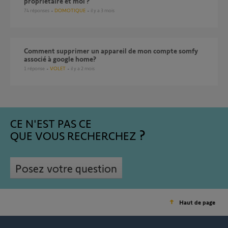
propriétaire et moi ?
74
réponses
DOMOTIQUE
il y a 3 mois
Comment supprimer un appareil de mon compte somfy
associé à google home?
1
réponse
VOLET
il y a 2 mois
CE N'EST PAS CE
QUE VOUS RECHERCHEZ
Posez votre question
Haut de page