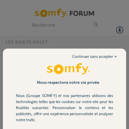
Particuliers
Professionnels
Forum
LES SUJETS VOLET
Volet
Comment réinitialiser un compte SOMFY
Continuer sans accepter →
après changement de propriétaire ?
Portail
Bonjour,
Nous venons d'emménager dans une maison où les volets roulants
Garage
Nous respectons votre vie privée
sont connectés. L'ancien propriétaire nous a communiqué le code
PIN de son compte SOMFY pour que nous puissions les gérer via
Nous (Groupe SOMFY) et nos partenaires utilisons des
notre téléphone. Cependant, nous sommes bloqués car cela nous
Sécurité
technologies telles que les cookies sur notre site pour les
indique que le code PIN est déjà associé à une boxe.
finalités suivantes: Personnaliser le contenu et les
publicités, offrir une expérience personnalisée et analyser
Savez-vous ce que nous devons faire pour réinitialiser les
Domotique
notre trafic.
informations et connecter les volets à nos téléphones ?