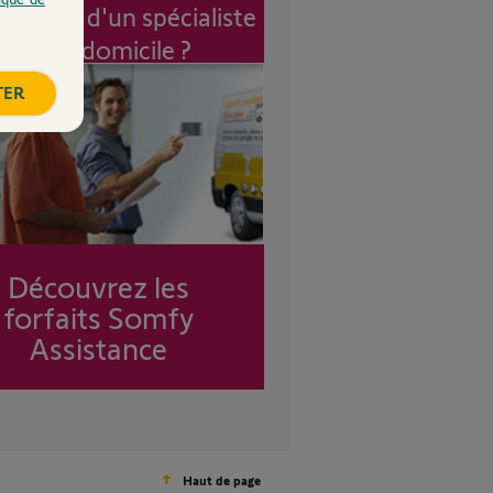
vention d'un spécialiste
à mon domicile ?
TER
Découvrez les
forfaits Somfy
Assistance
Haut de page