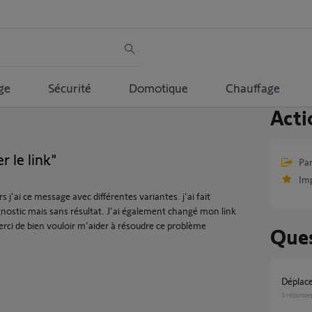
ge
Sécurité
Domotique
Chauffage
Acti
 le link"
Par
Im
rs j'ai ce message avec différentes variantes. j'ai fait
agnostic mais sans résultat. J'ai également changé mon link
erci de bien vouloir m'aider à résoudre ce problème
Ques
Déplace
3
réponse