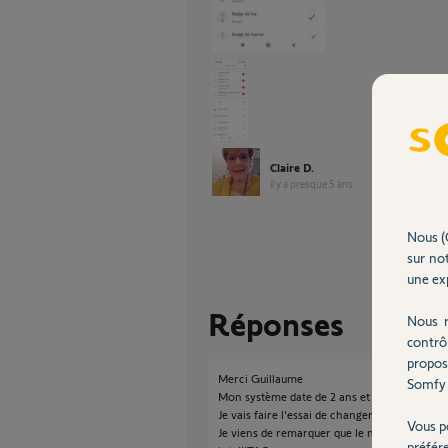
Claire D.
il y a presque 5 ans
Nous (
sur not
une exp
Réponses
Nous r
contrô
propos
Merci Guillaume
Somfy 
Mon système date de 2 ans et fonctionnait p
Je vais faire l'essai de changer les piles.
Vous p
Je viens de remarquer que le niveau puissanc
préfér