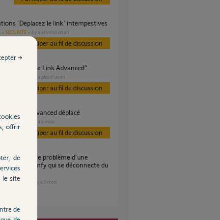
cations 'Deplacez le link' intempestives
SÉCURITÉ
il y a environ un an
s
Participer au fil de discussion
cepter →
ge "Déplacez le Link Advanced"
SÉCURITÉ
il y a plus d'un an
s
Participer au fil de discussion
 alerte link advanced déplacé
cookies
SÉCURITÉ
il y a 2 mois
s
, offrir
Participer au fil de discussion
ter, de
r caméra somfy qui se déconnecte du
ervices
le site
SÉCURITÉ
il y a 3 mois
es
ntre de
tique de