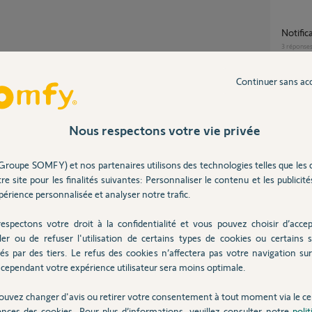
Notifi
3
réponse
Continuer sans ac
Messa
5
réponse
Nous respectons votre vie privée
Fausse
Groupe SOMFY) et nos partenaires utilisons des technologies telles que les 
Partager cette question
6
réponse
re site pour les finalités suivantes: Personnaliser le contenu et les publicités
Participer au fil de discussion
érience personnalisée et analyser notre trafic.
Comment résoudre le problème d'une
espectons votre droit à la confidentialité et vous pouvez choisir d’accep
Outdoo
ler ou de refuser l'utilisation de certains types de cookies ou certains s
wifi ?
és par des tiers. Le refus des cookies n’affectera pas votre navigation sur 
22
répons
cependant votre expérience utilisateur sera moins optimale.
arfaitement jusqu'à ces derniers temps.
ouvez changer d'avis ou retirer votre consentement à tout moment via le ce
e du signal est nul au moins pour les
ences des cookies. Pour plus d’informations, veuillez consulter notre
poli