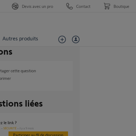
Devis avec un pro
Contact
Boutique
Autres produits
ons
tager cette question
primer
tions liées
z le link ?
SÉCURITÉ
il y a 9 mois
s
Participer au fil de discussion