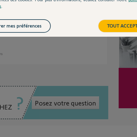
Inter
s
.
er mes préférences
TOUT ACCEP
ans
Posez votre question
CHEZ