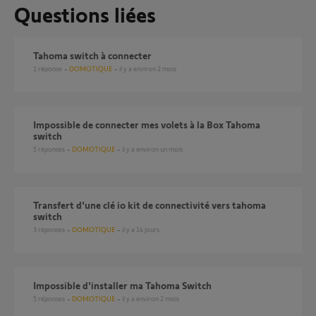
Questions liées
Tahoma switch à connecter
1
réponse
DOMOTIQUE
il y a environ 2 mois
Impossible de connecter mes volets à la Box Tahoma
switch
5
réponses
DOMOTIQUE
il y a environ un mois
Transfert d'une clé io kit de connectivité vers tahoma
switch
3
réponses
DOMOTIQUE
il y a 14 jours
Impossible d'installer ma Tahoma Switch
5
réponses
DOMOTIQUE
il y a environ 2 mois