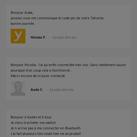
Bonjour Aude,
pouvez vous me communique le code pin de votre Tahoma.
bonne journée.
Nicolas F.
il y a plus de 4 ans
Bonjour Nicolas. J'ai pu enfin connectée hier soir. Sans réellement savoir
pourquoi d'un coup cela a fonctionné...
Merci encore de m'avoir contacté.
Aude C.
il y a plus de 4 ans
Bonjour à toutes et à tous
Je viens d acheter ma switch
Je n arrive pas à me connecter en Bluetooth
J ai fait plusieurs fois reset rien ne se produit