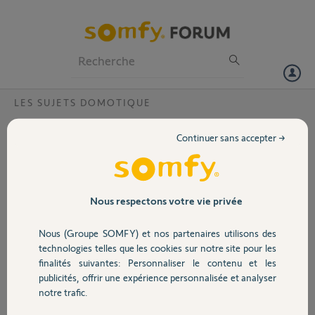
Particuliers
Professionnels
Forum
LES SUJETS DOMOTIQUE
Volet
tahoma switch connexion?
Continuer sans accepter →
Bonjour,
Portail
Je n'arrive pas a fire la 1e connexion avec la thoma switch neuve.
Tout fait: passage en WPA 2, reset, relance de la box, du tel etc. tjs
erreur 1 lors de la connexion wifi. Je désespère!
Garage
Nous respectons votre vie privée
Help
Nous (Groupe SOMFY) et nos partenaires utilisons des
Merci,
Sécurité
technologies telles que les cookies sur notre site pour les
finalités suivantes: Personnaliser le contenu et les
Aude C.
publicités, offrir une expérience personnalisée et analyser
Domotique
il y a presque 5 ans
notre trafic.
Participer au fil de discussion