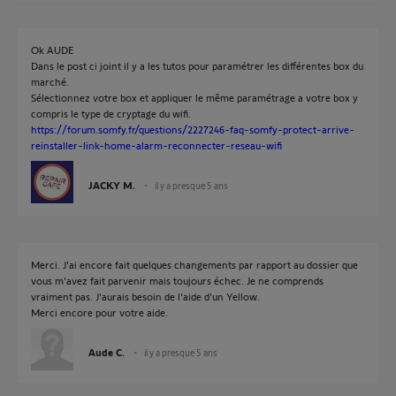
Ok AUDE
Dans le post ci joint il y a les tutos pour paramétrer les différentes box du
marché.
Sélectionnez votre box et appliquer le même paramétrage a votre box y
compris le type de cryptage du wifi.
https://forum.somfy.fr/questions/2227246-faq-somfy-protect-arrive-
reinstaller-link-home-alarm-reconnecter-reseau-wifi
JACKY M.
il y a presque 5 ans
Merci. J'ai encore fait quelques changements par rapport au dossier que
vous m'avez fait parvenir mais toujours échec. Je ne comprends
vraiment pas. J'aurais besoin de l'aide d'un Yellow.
Merci encore pour votre aide.
Aude C.
il y a presque 5 ans