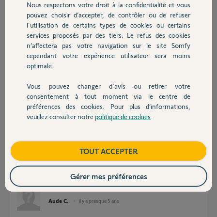
Nous respectons votre droit à la confidentialité et vous
Chauffage
pouvez choisir d’accepter, de contrôler ou de refuser
l'utilisation de certains types de cookies ou certains
Réponses
services proposés par des tiers. Le refus des cookies
Autres produits
n’affectera pas votre navigation sur le site Somfy
cependant votre expérience utilisateur sera moins
Bonjour Aude.
optimale.
Il faut activer le Bluetooth sur votre smartphone.
La première connexion se fait entre la switch et le smartphone en
Vous pouvez changer d'avis ou retirer votre
bluetooth, et ensuite le smartphone communique ls informations du wifi
Devis avec un pro
consentement à tout moment via le centre de
à la switch.
préférences des cookies. Pour plus d’informations,
veuillez consulter notre
politique de cookies
.
JACKY M.
il y a presque 5 ans
Contact
Boutique
TOUT ACCEPTER
Merci Jacky mais mon telephone a bien le bluetooth activé et ça ne
fonctionne pas. mon telephone reconnait la tahoma switch et la
Gérer mes préférences
connecte mais c'est au moment de la connection wifi que cela plante...
Aude C.
il y a presque 5 ans