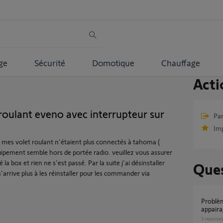
ge
Sécurité
Domotique
Chauffage
Acti
roulant eveno avec interrupteur sur
Par
Im
, mes volet roulant n'étaient plus connectés à tahoma (
ipement semble hors de portée radio. veuillez vous assurer
sé la box et rien ne s'est passé. Par la suite j'ai désinstaller
Ques
'arrive plus à les réinstaller pour les commander via
Problème blocage volet Eveno suite à un
appair
3
réponse