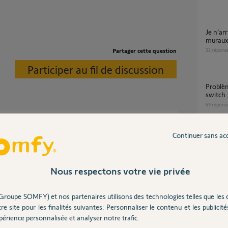
Je n’arrive pas à ajouter d’autres interrupteurs
muraux 
Partager cette question
32
répons
Participer au fil de discussion
Problème détection volet roulant via tahoma
switch
69
répons
sont hors de portée radio !
Continuer sans ac
Remplacement moteur volet roulant filaire (4
rturbatrices comme TV, PC, box internet,
fils) pa
sociation.
4
réponse
Nous respectons votre vie privée
Appairage Tahoma switch avec Volet roulant
Groupe SOMFY) et nos partenaires utilisons des technologies telles que les 
IO sans
re site pour les finalités suivantes: Personnaliser le contenu et les publicités
 4 ans
17
répons
érience personnalisée et analyser notre trafic.