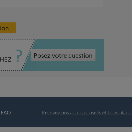
sion
Posez votre question
CHEZ
t FAQ
Recevez nos actus, conseils et bons plans 