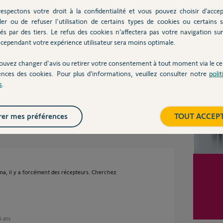
espectons votre droit à la confidentialité et vous pouvez choisir d’accep
ler ou de refuser l'utilisation de certains types de cookies ou certains s
és par des tiers. Le refus des cookies n’affectera pas votre navigation sur 
pu (longueur de fil) mais rien n'y fait,
cependant votre expérience utilisateur sera moins optimale.
ise que je n'est pas de télécommande mais juste
Inter
mes volets et apparemment pas de module.
ouvez changer d'avis ou retirer votre consentement à tout moment via le ce
ences des cookies. Pour plus d’informations, veuillez consulter notre
poli
s ont été installé la première fois.
s
.
er mes préférences
TOUT ACCEP
ans
oma, il y a forcément des récepteurs. Cherchez
 4 ans