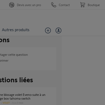
Devis avec un pro
Contact
Boutique
Autres produits
ons
tager cette question
primer
tions liées
age box tahoma switch
VOLET
il y a 3 mois
s