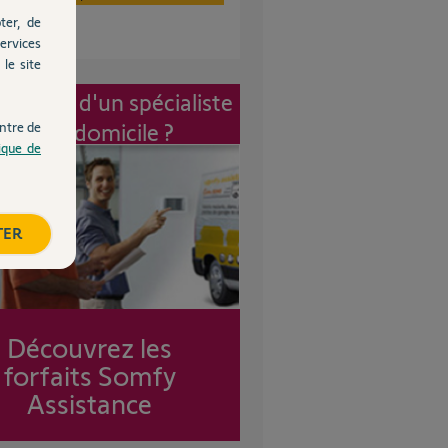
ter, de
ervices
le site
vention d'un spécialiste
à mon domicile ?
ntre de
tique de
TER
Découvrez les
forfaits Somfy
Assistance