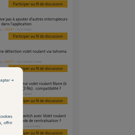
Participer au fil de discussion
dans l’application
VOLET
il y a 3 mois
es
Participer au fil de discussion
VOLET
il y a environ 2 mois
es
Participer au fil de discussion
cepter →
r moteur RTS (3 fils) : compatibilité ?
VOLET
il y a 11 jours
s
Participer au fil de discussion
cookies
 télécommande de centralisation ?
, offrir
DOMOTIQUE
il y a 2 mois
es
Participer au fil de discussion