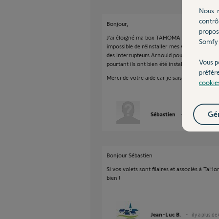
Nous r
contrô
Bonjour,
propos
J'ai éloigné ma box TAHOMA du mieux que j'ai 
Somfy 
impossible de réinstaller mes volets. Je préc
des interrupteurs Arnould pour commander 
Vous p
pourtant ils ont bien été installé une fois.
préfér
Merci de votre aide car je sais pas comment il
cookie
Gér
Sébastien
il y a plus de 4 
Bonjour Sébastien
Si vos volets sont filaires et associés à TaH
bien !
Jean-Luc B.
il y a plus de