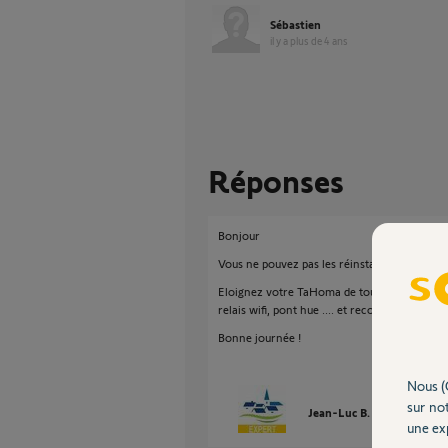
Sébastien
il y a plus de 4 ans
Réponses
Bonjour
Vous ne pouvez pas les réinstaller puisqu'ils 
Eloignez votre TaHoma de toutes sources pe
relais wifi, pont hue .... et recommencez l'as
Bonne journée !
Nous (
sur not
Jean-Luc B.
il y a plus de
une exp