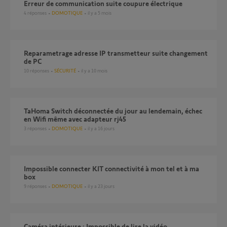
Erreur de communication suite coupure électrique
4
réponses
DOMOTIQUE
il y a 5 mois
reparametrage adresse IP transmetteur suite changement
de PC
10
réponses
SÉCURITÉ
il y a 10 mois
TaHoma Switch déconnectée du jour au lendemain, échec
en Wifi même avec adapteur rj45
3
réponses
DOMOTIQUE
il y a 16 jours
Impossible connecter KIT connectivité à mon tel et à ma
box
9
réponses
DOMOTIQUE
il y a 23 jours
Caméra intérieure : Impossible de lire la vidéo