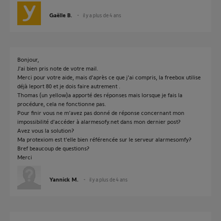
Gaëlle B.
il y a plus de 4 ans
Bonjour,
J'ai bien pris note de votre mail.
Merci pour votre aide, mais d'après ce que j'ai compris, la freebox utilise
déjà leport 80 et je dois faire autrement .
Thomas (un yellow)a apporté des réponses mais lorsque je fais la
procédure, cela ne fonctionne pas.
Pour finir vous ne m'avez pas donné de réponse concernant mon
impossibilité d'accéder à alarmesofy.net dans mon dernier post?
Avez vous la solution?
Ma protexiom est t'elle bien référencée sur le serveur alarmesomfy?
Bref beaucoup de questions?
Merci
Yannick M.
il y a plus de 4 ans