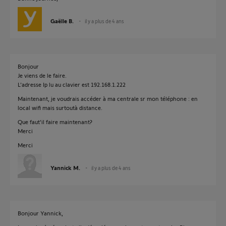
Gaëlle B.
il y a plus de 4 ans
Bonjour
Je viens de le faire.
L'adresse Ip lu au clavier est 192.168.1.222
Maintenant, je voudrais accéder à ma centrale sr mon téléphone : en
local wifi mais surtoutà distance.
Que faut'il faire maintenant?
Merci
Merci
Yannick M.
il y a plus de 4 ans
Bonjour Yannick,