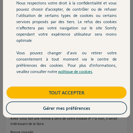
Nous respectons votre droit à la confidentialité et vous
Chauffage
navigateur à la config de ma centrale.
pouvez choisir d’accepter, de contrôler ou de refuser
Le cable RJ45 est bien connecté à ma centrale
l'utilisation de certains types de cookies ou certains
Je suis plus que dans le brouillard.
services proposés par des tiers. Le refus des cookies
Autres produits
Pouvez-vous m'aider ?
n’affectera pas votre navigation sur le site Somfy
alarme 636231
cependant votre expérience utilisateur sera moins
Merci,
optimale.
Vous pouvez changer d'avis ou retirer votre
Yannick M.
Devis avec un pro
consentement à tout moment via le centre de
il y a plus de 4 ans
préférences des cookies. Pour plus d’informations,
Participer au fil de discussion
veuillez consulter notre
politique de cookies
.
Contact
Réponses
Boutique
TOUT ACCEPTER
Gérer mes préférences
Bonjour Yannick,
Avez-vous fait une remise à zéro de votre module IP ? Si non, il serait
intéressant de le faire.
Bonne journée,