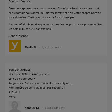
Bonjour Yannick,
Dans les captures que vous nous avez fourni plus haut, vous avez noté
dans nom de sous domaine "alarmesomfy" et non votre propre nom de
sous domaine. C'est pourquoi ça ne fonctionne pas.
Il est en effet nécessaire que vous changiez les ports, vous pouvez utiliser
les port 8080 et 4443 par exemple.
Bonne journée,
Gaëlle B.
il y a plus de 4 ans
Bonjour GAELLE,
Voilà port 8080 et 4443 ouverts
est ce ok pour vous?
Toujourpas d'accès pour moi à alarmesomfy.net...
Mon nméro de centrale n'est pas reconnu !
A l'aide !
Merci
Yannick M.
il y a plus de 4 ans