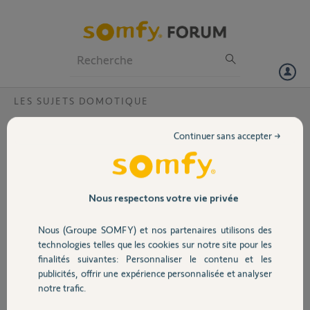
Particuliers
Professionnels
Forum
LES SUJETS DOMOTIQUE
Volet
Pourquoi mes volets ne répondent plus aux
Continuer sans accepter →
scénarios tahoma?
Portail
Bonjour,
Depuis plusieurs semaines mes volets ne répondent plus aux
Garage
Nous respectons votre vie privée
scénarios mentionnés dans tahoma. Nous n'avons fait aucune
intervention sur le système. Mon code PIN est 0204-5993-6403.
Nous (Groupe SOMFY) et nos partenaires utilisons des
Comment résoudre cela?
Sécurité
technologies telles que les cookies sur notre site pour les
finalités suivantes: Personnaliser le contenu et les
Merci,
publicités, offrir une expérience personnalisée et analyser
Domotique
notre trafic.
michel M.
il y a plus de 4 ans