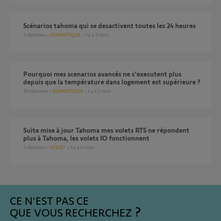
Scénarios tahoma qui se desactivent toutes les 24 heures
2
réponses
DOMOTIQUE
il y a 3 mois
Pourquoi mes scenarios avancés ne s'executent plus
depuis que la température dans logement est supérieure ?
10
réponses
DOMOTIQUE
il y a 2 mois
suite mise à jour Tahoma mes volets RTS ne répondent
plus à Tahoma, les volets IO fonctionnent
5
réponses
VOLET
il y a 4 mois
CE N'EST PAS CE
QUE VOUS RECHERCHEZ