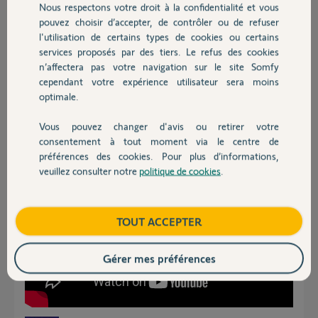
Nous respectons votre droit à la confidentialité et vous
Chauffage
Participer au fil de discussion
pouvez choisir d’accepter, de contrôler ou de refuser
l'utilisation de certains types de cookies ou certains
services proposés par des tiers. Le refus des cookies
Autres produits
n’affectera pas votre navigation sur le site Somfy
Réponses
cependant votre expérience utilisateur sera moins
optimale.
Bonsoir Michel
Vous pouvez changer d'avis ou retirer votre
Il faut commencer par resynchroniser votre Tahoma
Devis avec un pro
consentement à tout moment via le centre de
préférences des cookies. Pour plus d’informations,
veuillez consulter notre
politique de cookies
.
Contact
Boutique
TOUT ACCEPTER
Gérer mes préférences