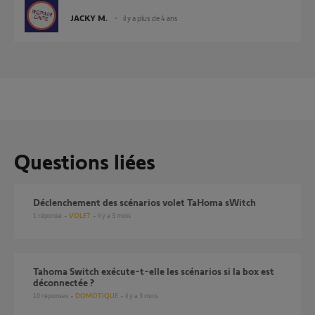
JACKY M.
il y a plus de 4 ans
Questions liées
Déclenchement des scénarios volet TaHoma sWitch
1
réponse
VOLET
il y a 3 mois
Tahoma Switch exécute-t-elle les scénarios si la box est
déconnectée ?
10
réponses
DOMOTIQUE
il y a 3 mois