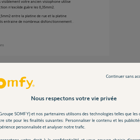
s visiblement votre ancien visiophone utilise
ection n'excède guère les 0,35mm2.
5mm2 entre la platine de rue et la platine
 fils entraine de nombreux disfonctionnement .
 ans
u ta réponse si tu ne m'en veux pas en
Continuer sans ac
 v500.
Nous respectons votre vie privée
Groupe SOMFY) et nos partenaires utilisons des technologies telles que les 
re site pour les finalités suivantes: Personnaliser le contenu et les publicités
érience personnalisée et analyser notre trafic.
espectons votre droit à la confidentialité et vous pouvez choisir d’accep
ans