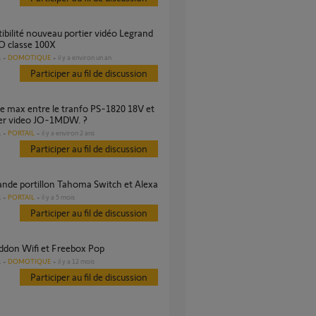
O classe 100X
DOMOTIQUE
il y a environ un an
s
Participer au fil de discussion
ier video JO-1MDW. ?
PORTAIL
il y a environ 2 ans
s
Participer au fil de discussion
nde portillon Tahoma Switch et Alexa
PORTAIL
il y a 5 mois
s
Participer au fil de discussion
Addon Wifi et Freebox Pop
DOMOTIQUE
il y a 12 mois
s
Participer au fil de discussion