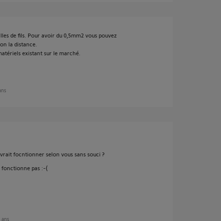
illes de fils. Pour avoir du 0,5mm2 vous pouvez
lon la distance.
atériels existant sur le marché.
 ans
evrait focntionner selon vous sans souci ?
 fonctionne pas :-(
4 ans