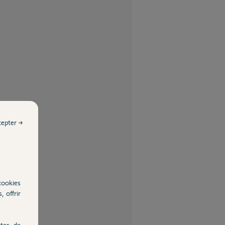
cepter →
cookies
, offrir
ter, de