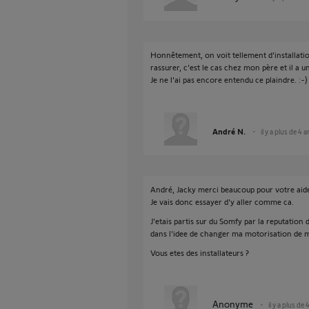
Honnêtement, on voit tellement d'installation
rassurer, c'est le cas chez mon père et il a u
Je ne l'ai pas encore entendu ce plaindre. :-)
André N.
il y a plus de 4 
André, Jacky merci beaucoup pour votre aid
Je vais donc essayer d'y aller comme ca.
J'etais partis sur du Somfy par la reputation 
dans l'idee de changer ma motorisation de m
Vous etes des installateurs ?
Anonyme
il y a plus de 