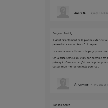
André N.
il y a plus de 4 
Bonjour André,
Il vient directement de la platine exterieur 
pense doit avoir un transfo integrer.
La camera noir et blanc integré je pense s'a
Or la prise secteur du V300 par exemple est p
prise qui m'embete car j'ai pas de prise prevu
casser mon mur beton juste pour ca..
Anonyme
il y a plus de 
Bonsoir Serge