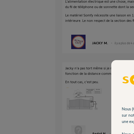
L'alimentation électrique est une chose, mai
du fil de téléphone ou de sonnette dont la s
Le matériel Somfy nécessite une liaison en 1,
intérieure. Le non respect de la section des
JACKY M.
il y a plus de 4
Jacky n'a pas tort même si je mitigerai un pe
fonction de la distance comme l'exemple du
En tout cas, c'est peu.
Nous (
sur not
une exp
André N.
Nous r
il y a plus de 4 