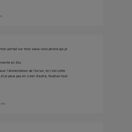
ans
a mon portail sur mon vieux visio phone qui je
limente en 24v.
our l'alimentation de l'ecran, et c'est cette
 et je peux pas en creer d'autre, faudrais tout
4 ans