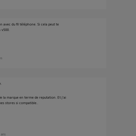
 avec du fil téléphone. Si cela peut te
n v500.
ans
e.
de la marque en terme de reputation. Et j'ai
es stores si compatible..
4 ans