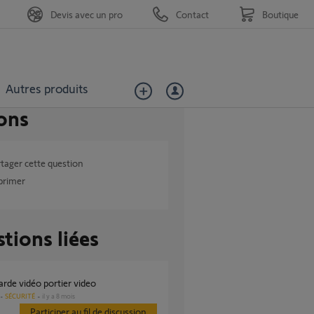
Devis avec un pro
Contact
Boutique
Autres produits
ons
tager cette question
primer
tions liées
arde vidéo portier video
SÉCURITÉ
il y a 8 mois
Participer au fil de discussion