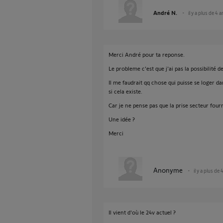
André N.
il y a plus de 4 
Merci André pour ta reponse.
Le probleme c'est que j'ai pas la possibilité d
Il me faudrait qq chose qui puisse se loger da
si cela existe.
Car je ne pense pas que la prise secteur four
Une idée ?
Merci
Anonyme
il y a plus de 
Il vient d'où le 24v actuel ?