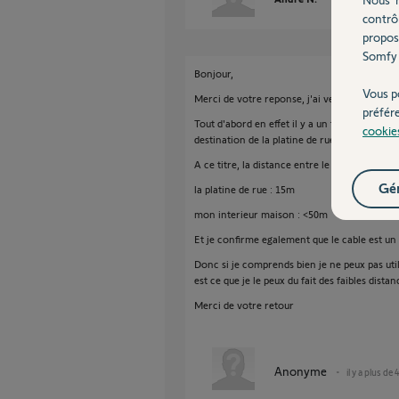
contrô
propos
Somfy 
Bonjour,
Vous p
Merci de votre reponse, j'ai verifier ce week
préfér
Tout d'abord en effet il y a un transformateur
cookie
destination de la platine de rue ainsi qu'a l'
A ce titre, la distance entre le tableau et :
Gér
la platine de rue : 15m
mon interieur maison : <50m
Et je confirme egalement que le cable est un
Donc si je comprends bien je ne peux pas uti
est ce que je le peux du fait des faibles distan
Merci de votre retour
Anonyme
il y a plus de 