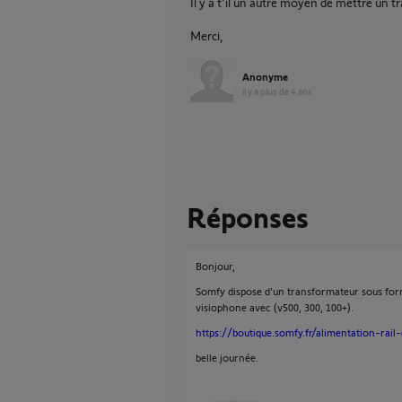
Il y a t'il un autre moyen de mettre un 
Merci,
Anonyme
il y a plus de 4 ans
Réponses
Bonjour,
Somfy dispose d'un transformateur sous form
visiophone avec (v500, 300, 100+).
https://boutique.somfy.fr/alimentation-rail-
belle journée.