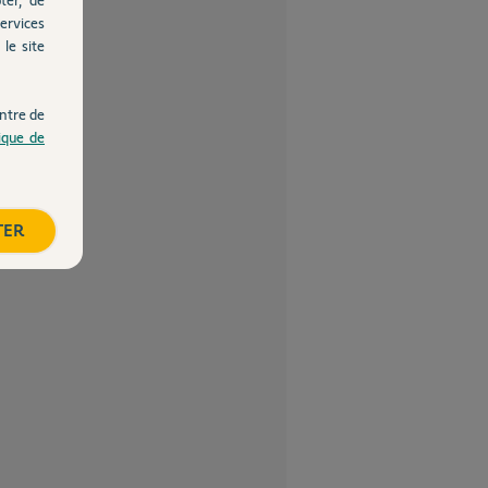
ervices
le site
ntre de
tique de
TER