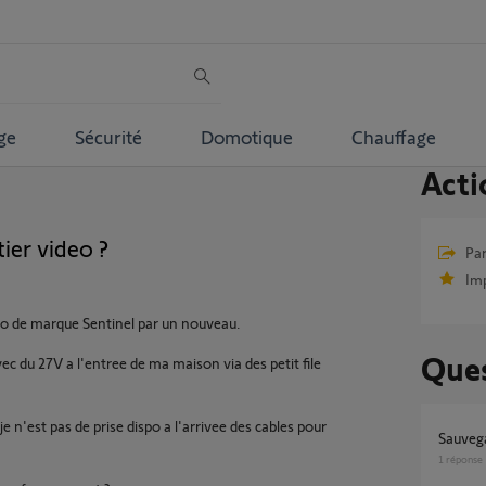
ge
Sécurité
Domotique
Chauffage
Acti
ier video ?
Par
Im
eo de marque Sentinel par un nouveau.
Ques
ec du 27V a l'entree de ma maison via des petit file
e n'est pas de prise dispo a l'arrivee des cables pour
Sauveg
1
réponse