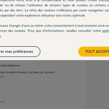
ler ou de refuser l'utilisation de certains types de cookies ou certains s
és par des tiers. Le refus des cookies n’affectera pas votre navigation sur 
cependant votre expérience utilisateur sera moins optimale.
ouvez changer d'avis ou retirer votre consentement à tout moment via le ce
 end l'arriver du cablage de l'interphone.
ences des cookies. Pour plus d’informations, veuillez consulter notre
poli
 sur le tableau electrique qui sort du 27V a
s
.
interieur de ma maison.
er mes préférences
TOUT ACCEP
 cable telephone.
liser le system Somsy c'est bien ca? ou alors
ce ?
4 ans