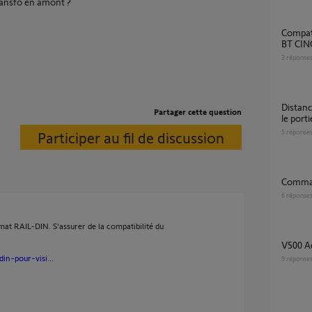
transfo en amont ?
Compatibilité nouveau portier vidéo Legrand
BT CIN
2
réponse
Distance max entre le tranfo PS-1820 18V et
Partager cette question
le port
5
réponse
Participer au fil de discussion
Comma
6
réponse
at RAIL-DIN. S'assurer de la compatibilité du
V500 
din-pour-visi...
9
réponse