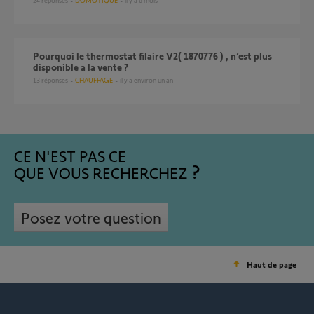
24
réponses
DOMOTIQUE
il y a 6 mois
pourquoi le thermostat filaire V2( 1870776 ) , n’est plus
disponible a la vente ?
13
réponses
CHAUFFAGE
il y a environ un an
CE N'EST PAS CE
QUE VOUS RECHERCHEZ
Posez votre question
Haut de page