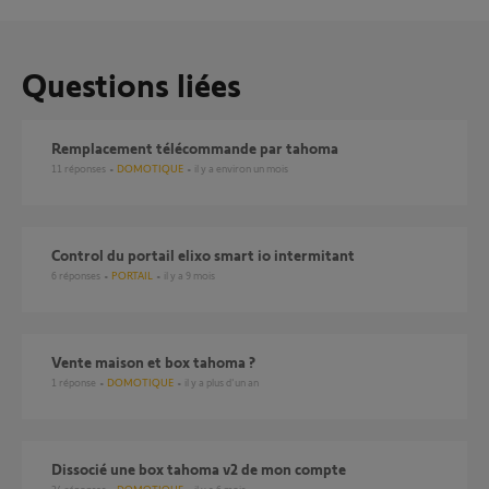
Questions liées
Remplacement télécommande par tahoma
11
réponses
DOMOTIQUE
il y a environ un mois
Control du portail elixo smart io intermitant
6
réponses
PORTAIL
il y a 9 mois
Vente maison et box tahoma ?
1
réponse
DOMOTIQUE
il y a plus d'un an
Dissocié une box tahoma v2 de mon compte