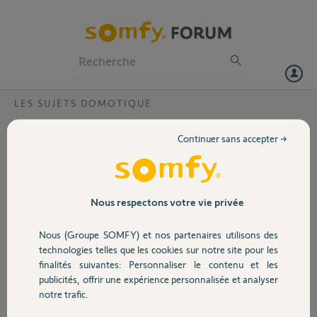
Particuliers
Professionnels
Forum
LES SUJETS DOMOTIQUE
Volet
Vente Tahoma, envoi postal
Continuer sans accepter →
Bonjour,
Portail
je viens de vendre ma box tahoma, et je viens de faire la demande sur
votre site de réinitialisation.
Garage
Nous respectons votre vie privée
Est ce que je peux envoyer ma Tahoma en même temps que la
réinitialisation se fait?
Nous (Groupe SOMFY) et nos partenaires utilisons des
Ou est ce que la réinitialisation a besoin que la Tahoma soit connecter
Sécurité
technologies telles que les cookies sur notre site pour les
a Internet?
finalités suivantes: Personnaliser le contenu et les
Merci,
publicités, offrir une expérience personnalisée et analyser
Domotique
Frédéric
notre trafic.