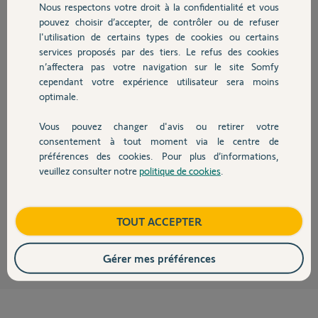
Nous respectons votre droit à la confidentialité et vous
Frédéric H.
Chauffage
pouvez choisir d’accepter, de contrôler ou de refuser
il y a plus de 4 ans
l'utilisation de certains types de cookies ou certains
Participer au fil de discussion
services proposés par des tiers. Le refus des cookies
Autres produits
n’affectera pas votre navigation sur le site Somfy
cependant votre expérience utilisateur sera moins
Réponses
optimale.
Vous pouvez changer d'avis ou retirer votre
Devis avec un pro
consentement à tout moment via le centre de
Bonjour Frédéric
préférences des cookies. Pour plus d’informations,
Il n'y a pas besoin que le TaHoma soit connecté pour une réinitialisation.
veuillez consulter notre
politique de cookies
.
Ca se passe sur le serveur Somfy.
Contact
Bonne journée !
Boutique
TOUT ACCEPTER
Jean-Luc B.
il y a plus de 4 ans
Gérer mes préférences