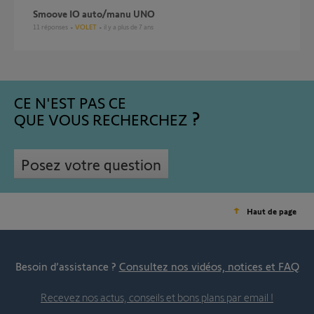
Smoove IO auto/manu UNO
11
réponses
VOLET
il y a plus de 7 ans
CE N'EST PAS CE
QUE VOUS RECHERCHEZ
Posez votre question
Haut de page
Besoin d’assistance ?
Consultez nos vidéos, notices et FAQ
Recevez nos actus, conseils et bons plans par email !