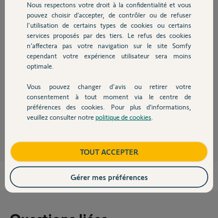
Nous respectons votre droit à la confidentialité et vous
Chauffage
pouvez choisir d’accepter, de contrôler ou de refuser
l'utilisation de certains types de cookies ou certains
Réponses
services proposés par des tiers. Le refus des cookies
Autres produits
n’affectera pas votre navigation sur le site Somfy
cependant votre expérience utilisateur sera moins
Bonjour,
optimale.
la touche auto/manu permet d'inhiber les automatismes. pour
fonctionner avec TaHoma, il doit être sur auto.
Vous pouvez changer d'avis ou retirer votre
Devis avec un pro
consentement à tout moment via le centre de
belle journée.
préférences des cookies. Pour plus d’informations,
veuillez consulter notre
politique de cookies
.
André N.
il y a plus de 4 ans
Contact
Boutique
TOUT ACCEPTER
Gérer mes préférences