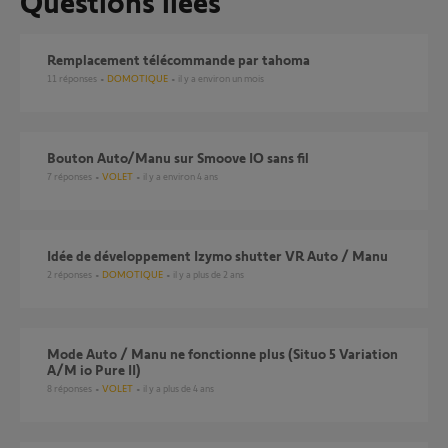
Questions liées
Remplacement télécommande par tahoma
11
réponses
DOMOTIQUE
il y a environ un mois
Bouton Auto/Manu sur Smoove IO sans fil
7
réponses
VOLET
il y a environ 4 ans
Idée de développement Izymo shutter VR Auto / Manu
2
réponses
DOMOTIQUE
il y a plus de 2 ans
Mode Auto / Manu ne fonctionne plus (Situo 5 Variation
A/M io Pure II)
8
réponses
VOLET
il y a plus de 4 ans