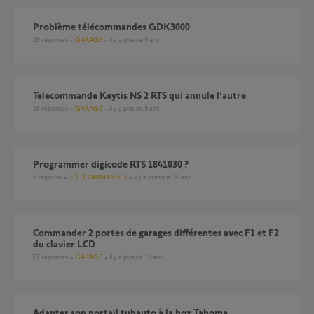
Problème télécommandes GDK3000
28
réponses
GARAGE
il y a plus de 9 ans
Telecommande Keytis NS 2 RTS qui annule l'autre
16
réponses
GARAGE
il y a plus de 9 ans
programmer digicode RTS 1841030 ?
1
réponse
TÉLÉCOMMANDES
il y a presque 11 ans
commander 2 portes de garages différentes avec F1 et F2
du clavier LCD
17
réponses
GARAGE
il y a plus de 10 ans
adapter son portail tubauto à la box Tahoma