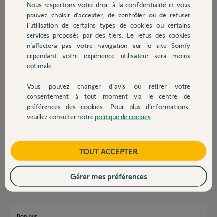
Nous respectons votre droit à la confidentialité et vous
Chauffage
Thaddée D.
pouvez choisir d’accepter, de contrôler ou de refuser
il y a plus de 4 ans
l'utilisation de certains types de cookies ou certains
Participer au fil de discussion
services proposés par des tiers. Le refus des cookies
Autres produits
n’affectera pas votre navigation sur le site Somfy
cependant votre expérience utilisateur sera moins
optimale.
Réponses
Vous pouvez changer d'avis ou retirer votre
Devis avec un pro
consentement à tout moment via le centre de
préférences des cookies. Pour plus d’informations,
Bonjour,
veuillez consulter notre
politique de cookies
.
ce n'est pas de cette manière que vous allez affecter une Keytis au
Contact
GDK3000.
Il faut ouvrir la mémoire et suivre les consignes de la notice.
Boutique
TOUT ACCEPTER
CdL
Anonyme
il y a plus de 4 ans
Gérer mes préférences
Bonjour