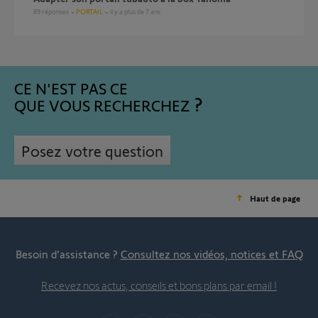
89
réponses
PORTAIL
il y a plus de 7 ans
CE N'EST PAS CE
QUE VOUS RECHERCHEZ
Posez votre question
Haut de page
Besoin d’assistance ?
Consultez nos vidéos, notices et FAQ
Recevez nos actus, conseils et bons plans par email !