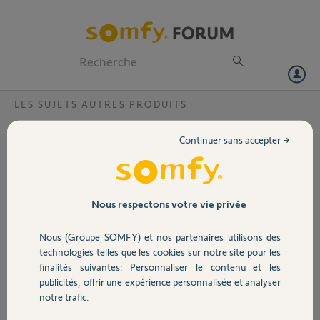
Particuliers
Professionnels
Forum
LES SUJETS AUTRES PRODUITS
Volet
clavier radio d2c 5014465c100
Continuer sans accepter →
Bonjour,
Portail
Mon clavier ne fonctionnant plus. j'ai changé la pile. mais ça ne
fonctionne pas. j'ai fait in reset code avec ADR et retour au code
Garage
Nous respectons votre vie privée
000000. En appuyant sur SET, aucun voyant ne s'allume ,
Nous (Groupe SOMFY) et nos partenaires utilisons des
Merci,
Sécurité
technologies telles que les cookies sur notre site pour les
finalités suivantes: Personnaliser le contenu et les
Jean-Marc Y.
publicités, offrir une expérience personnalisée et analyser
il y a plus de 4 ans
Domotique
notre trafic.
Participer au fil de discussion