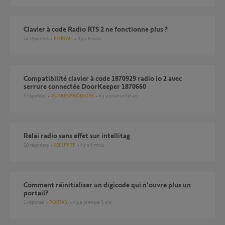
Clavier à code Radio RTS 2 ne fonctionne plus ?
14
réponses
PORTAIL
il y a 8 mois
Compatibilité clavier à code 1870929 radio io 2 avec
serrure connectée DoorKeeper 1870660
5
réponses
AUTRES PRODUITS
il y a environ un an
Relai radio sans effet sur intellitag
10
réponses
SÉCURITÉ
il y a 6 mois
comment réinitialiser un digicode qui n'ouvre plus un
portail?
1
réponse
PORTAIL
il y a presque 9 ans