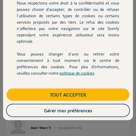
Nous respectons votre droit à la confidentialité et vous
Chauffage
pouvez choisir d’accepter, de contrôler ou de refuser
l'utilisation de certains types de cookies ou certains
Réponses
services proposés par des tiers. Le refus des cookies
Autres produits
n’affectera pas votre navigation sur le site Somfy
cependant votre expérience utilisateur sera moins
Bonsoir Jean-Marc
optimale.
Visiblement la pile n'était pas en cause.
L'ancienne pile n'a pas coulée par hasard ?
Vous pouvez changer d'avis ou retirer votre
Si c'est le cas il y a de grande chance pour qu'elle est cour circuité la
Devis avec un pro
consentement à tout moment via le centre de
platine.
préférences des cookies. Pour plus d’informations,
veuillez consulter notre
politique de cookies
.
Contact
JACKY M.
il y a plus de 4 ans
Boutique
TOUT ACCEPTER
non, j'ai ouvert, c'est propre. Question, j'ai ADR, puis "0" 6 fois, mais en
apputant sur SET...aucun voyabt. Puis en restant appuyé sur SET pdt 7 s
Gérer mes préférences
aucun voyant ne s'allume... bouton SET HS ??
Jean-Marc Y.
il y a plus de 4 ans