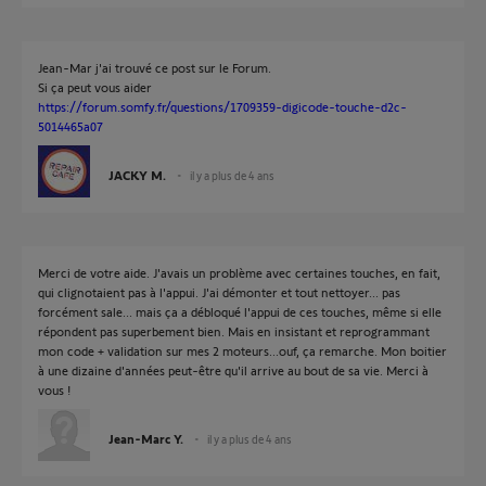
Jean-Mar j'ai trouvé ce post sur le Forum.
Si ça peut vous aider
https://forum.somfy.fr/questions/1709359-digicode-touche-d2c-
5014465a07
JACKY M.
il y a plus de 4 ans
Merci de votre aide. J'avais un problème avec certaines touches, en fait,
qui clignotaient pas à l'appui. J'ai démonter et tout nettoyer... pas
forcément sale... mais ça a débloqué l'appui de ces touches, même si elle
répondent pas superbement bien. Mais en insistant et reprogrammant
mon code + validation sur mes 2 moteurs...ouf, ça remarche. Mon boitier
à une dizaine d'années peut-être qu'il arrive au bout de sa vie. Merci à
vous !
Jean-Marc Y.
il y a plus de 4 ans