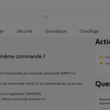
ge
Sécurité
Domotique
Chauffage
Acti
 la même commande ?
Par
Im
étaient commandés par une seule commande SOMFY io
Ques
tier, ma commande somfy IO ne commande plus qu'un seul
iés sur l'application TAHOMA)
 la même commande smoove io ?
Association volet somfy et tahoma v2
impossi
8
réponse