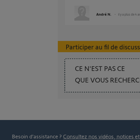
André N.
il y a plus de 4 
Participer au fil de discus
CE N'EST PAS CE
QUE VOUS RECHER
Besoin d’assistance ?
Consultez nos vidéos, notices e