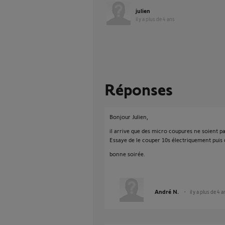
julien
il y a plus de 4 ans
Réponses
Bonjour Julien,
il arrive que des micro coupures ne soient p
Essaye de le couper 10s électriquement puis d
bonne soirée.
André N.
il y a plus de 4 