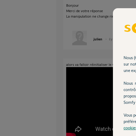
Bonjour
Merci de votre réponse
La manipulation ne change rien
julien
il y a plus de 4 ans
Nous (
sur not
alors va falloir réinitialiser le volet.
une exp
Nous r
contrô
propos
Somfy 
Vous p
préfér
cookie