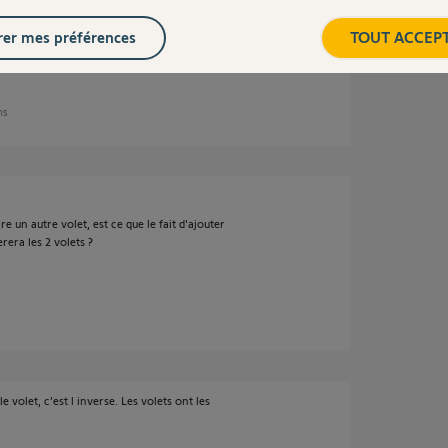
er mes préférences
TOUT ACCEP
ans
un autre volet, est ce que le fait d'ajouter
rera les 2 volets ?
volet, c’est l inverse. Les volets ont les