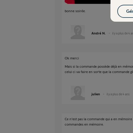
Gér
bonne soirée.
André N.
il y a plus de 4 
Ok merci
Mais si la commande possède déjà en mémoire 
celui ci va faire en sorte que la commande gè
julien
il y a plus de 4 ans
Ce n’est pas la commande qui a en mémoire le 
commandes en mémoire.