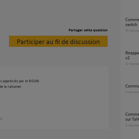
Comment reappairer amy 1 io et tahoma
switch
Partager cette question
10
répons
Participer au fil de discussion
Reappairage control box 3s io avec tahoma
v2
22
répons
as appréciés par le RS100.
Comma
e le rallumer.
4
réponse
Comment ré-appairer télécommande Amy
ans
sur Ta
3
réponse