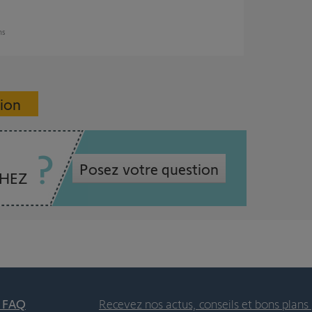
ans
sion
Posez votre question
CHEZ
t FAQ
Recevez nos actus, conseils et bons plans 