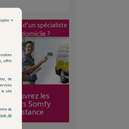
cepter →
vention d'un spécialiste
à mon domicile ?
cookies
, offrir
ter, de
ervices
le site
Découvrez les
forfaits Somfy
ntre de
Assistance
tique de