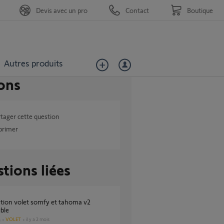
Devis avec un pro
Contact
Boutique
Autres produits
ons
tager cette question
primer
tions liées
ble
VOLET
il y a 2 mois
s