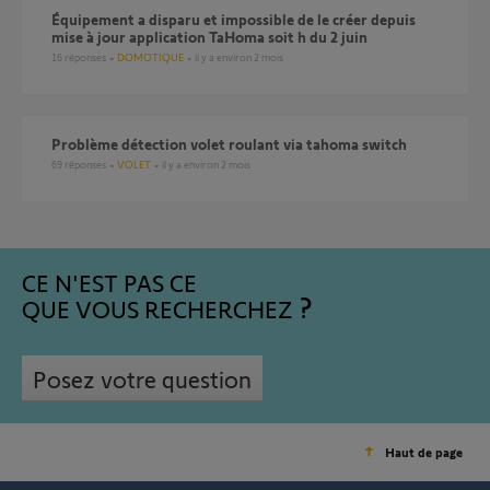
Équipement a disparu et impossible de le créer depuis
mise à jour application TaHoma soit h du 2 juin
16
réponses
DOMOTIQUE
il y a environ 2 mois
Problème détection volet roulant via tahoma switch
69
réponses
VOLET
il y a environ 2 mois
CE N'EST PAS CE
QUE VOUS RECHERCHEZ
Posez votre question
Haut de page