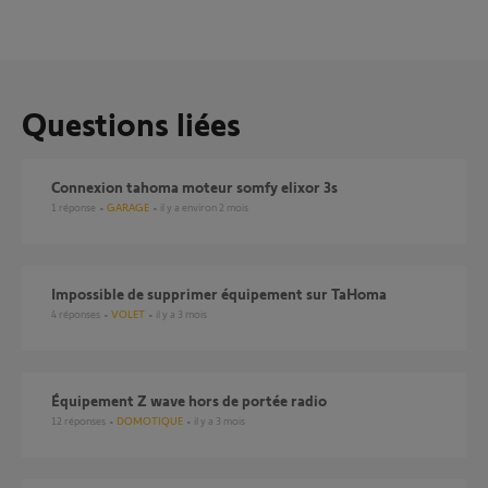
Questions liées
Connexion tahoma moteur somfy elixor 3s
1
réponse
GARAGE
il y a environ 2 mois
Impossible de supprimer équipement sur TaHoma
4
réponses
VOLET
il y a 3 mois
Équipement Z wave hors de portée radio
12
réponses
DOMOTIQUE
il y a 3 mois