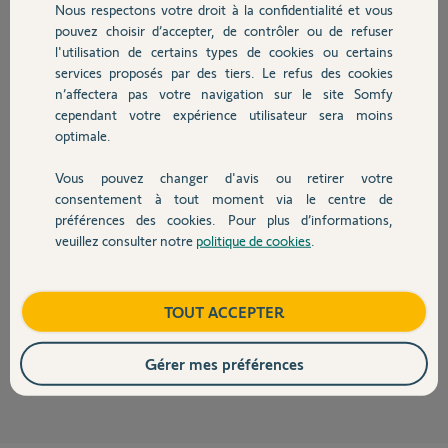
Nous respectons votre droit à la confidentialité et vous
Chauffage
pouvez choisir d’accepter, de contrôler ou de refuser
l'utilisation de certains types de cookies ou certains
Alain A.
services proposés par des tiers. Le refus des cookies
Autres produits
il y a plus de 4 ans
n’affectera pas votre navigation sur le site Somfy
Participer au fil de discussion
cependant votre expérience utilisateur sera moins
optimale.
Vous pouvez changer d'avis ou retirer votre
Réponses
Devis avec un pro
consentement à tout moment via le centre de
préférences des cookies. Pour plus d’informations,
veuillez consulter notre
politique de cookies
.
Contact
Bonjour Alain,
Le nécessaire a déjà a été fait.
Boutique
TOUT ACCEPTER
Bonne journée,
Gaëlle B.
il y a plus de 4 ans
Gérer mes préférences