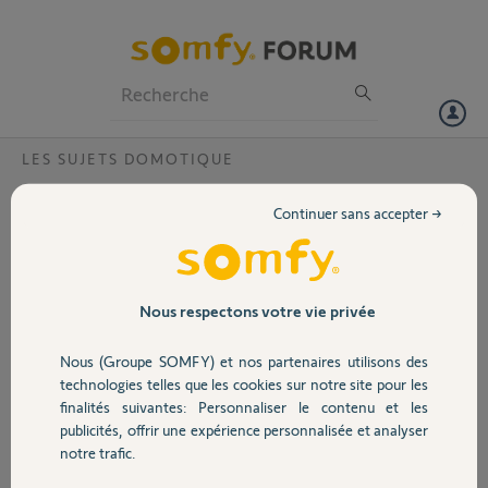
Particuliers
Professionnels
Forum
LES SUJETS DOMOTIQUE
Volet
probleme tahoma impossible de supprimer
Continuer sans accepter →
63 équipements de wave
Portail
Bonjour, je dois vendre ma tahomas
mais impossible de supprimer mes 63
Garage
équipements de Waves
Nous respectons votre vie privée
pouvez vous supprimer tout les
équipements?
Nous (Groupe SOMFY) et nos partenaires utilisons des
Sécurité
j ai aussi fait une demande de
technologies telles que les cookies sur notre site pour les
suppression de compte
finalités suivantes: Personnaliser le contenu et les
publicités, offrir une expérience personnalisée et analyser
Merci,
Domotique
notre trafic.