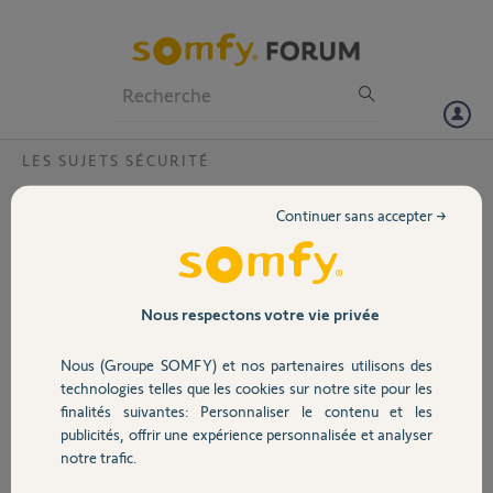
Particuliers
Professionnels
Forum
LES SUJETS SÉCURITÉ
Volet
Panne visiophone V200 RTS ?
Continuer sans accepter →
Bonjour,
Portail
Merci,
Garage
Nous respectons votre vie privée
Claudine C.
il y a plus de 4 ans
Nous (Groupe SOMFY) et nos partenaires utilisons des
Sécurité
Participer au fil de discussion
technologies telles que les cookies sur notre site pour les
finalités suivantes: Personnaliser le contenu et les
publicités, offrir une expérience personnalisée et analyser
Domotique
notre trafic.
Réponses