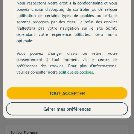
Nous respectons votre droit à la confidentialité et vous
Chauffage
pouvez choisir d’accepter, de contrôler ou de refuser
Bonjour
l'utilisation de certains types de cookies ou certains
Cliquer sur le lien ci joint, sélectionner le type de matériel et descendez
services proposés par des tiers. Le refus des cookies
Autres produits
en bas de page pour Diagnostiquer votre panne
n’affectera pas votre navigation sur le site Somfy
https://www.somfy.fr/assistance
cependant votre expérience utilisateur sera moins
optimale.
JACKY M.
il y a plus de 4 ans
Vous pouvez changer d'avis ou retirer votre
Devis avec un pro
consentement à tout moment via le centre de
préférences des cookies. Pour plus d’informations,
Bonjour,
veuillez consulter notre
politique de cookies
.
Contact
J'ai un soucis avec mon visiophone V200. La patine de rue reste allumée
et la sonnette de fonctionne pas. Du côté de l'écran tout à l'air de
fonctionner, nous avons l'image de la rue qui s'affiche. Merci pour vos
retours.
Boutique
TOUT ACCEPTER
Florence M.
il y a plus de 4 ans
Gérer mes préférences
Bonjour Florence,