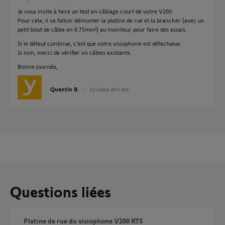
Je vous invite à faire un test en câblage court de votre V200.
Pour cela, il va falloir démonter la platine de rue et la brancher (avec un
petit bout de câble en 0.75mm²) au moniteur pour faire des essais.
Si le défaut continue, c'est que votre visiophone est défectueux.
Si non, merci de vérifier vo câbles existants.
Bonne journée,
Quentin B.
il y a plus de 4 ans
Questions liées
Platine de rue du visiophone V200 RTS