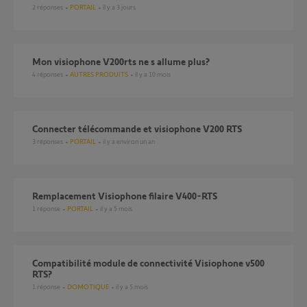
2
réponses
PORTAIL
il y a 3 jours
mon visiophone V200rts ne s allume plus?
4
réponses
AUTRES PRODUITS
il y a 10 mois
connecter télécommande et visiophone V200 RTS
3
réponses
PORTAIL
il y a environ un an
Remplacement Visiophone filaire V400-RTS
1
réponse
PORTAIL
il y a 5 mois
Compatibilité module de connectivité Visiophone v500
RTS?
1
réponse
DOMOTIQUE
il y a 5 mois