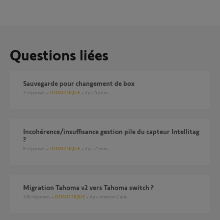
Questions liées
Sauvegarde pour changement de box
7
réponses
DOMOTIQUE
il y a 5 jours
Incohérence/insuffisance gestion pile du capteur Intellitag
?
8
réponses
DOMOTIQUE
il y a 7 mois
Migration Tahoma v2 vers Tahoma switch ?
136
réponses
DOMOTIQUE
il y a environ 2 ans