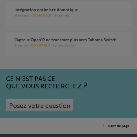
Intégration optimisée domotique
41
réponses
DOMOTIQUE
il y a 8 mois
Capteur Open'R ne transmet plus vers Tahoma Switch
8
réponses
DOMOTIQUE
il y a plus d'un an
CE N'EST PAS CE
QUE VOUS RECHERCHEZ
Posez votre question
Haut de page