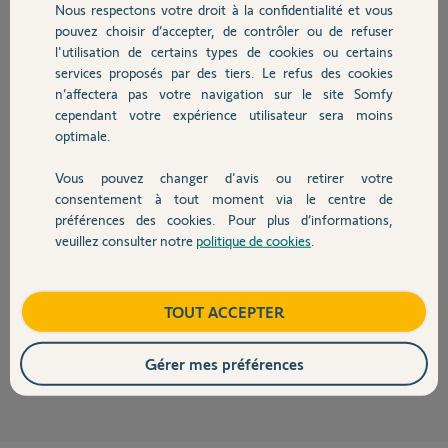
Nous respectons votre droit à la confidentialité et vous
il y a plus de 4 ans
Chauffage
pouvez choisir d’accepter, de contrôler ou de refuser
Participer au fil de discussion
l'utilisation de certains types de cookies ou certains
services proposés par des tiers. Le refus des cookies
Autres produits
n’affectera pas votre navigation sur le site Somfy
Réponses
cependant votre expérience utilisateur sera moins
optimale.
Vous pouvez changer d'avis ou retirer votre
Bonjour David
Devis avec un pro
consentement à tout moment via le centre de
J'avais également remarqué ce problème. Mais pour ma part j'utilise un
préférences des cookies. Pour plus d’informations,
émulateur Android sur Windows 10 (Bluestacks 5) et avec ça, on peut
veuillez consulter notre
politique de cookies
.
dupliquer les scénarios.
Contact
Je remonte cette info qui peut peut-être être utile au service Somfy
concerné par ce bug.
Boutique
TOUT ACCEPTER
Bonne journée !
Jean-Luc B.
il y a plus de 4 ans
Gérer mes préférences