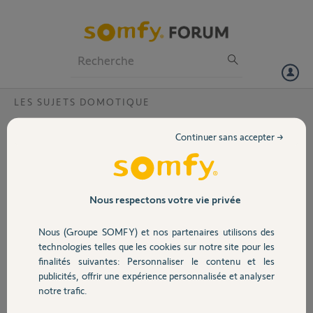
Particuliers
Professionnels
Forum
LES SUJETS DOMOTIQUE
Volet
tahoma switch duplicata de scénario HS
Continuer sans accepter →
v1.8.0
Portail
Bonjour,
Depuis plusieurs jours, et la probable mise à jour 1.8.0,les touches
Garage
Nous respectons votre vie privée
dupliquer ne fonctionnent plus. La touche poubelle oui, mais il ne se
passe strictement rien en touchant le logo de duplication.
Nous (Groupe SOMFY) et nos partenaires utilisons des
Sécurité
technologies telles que les cookies sur notre site pour les
merci de corriger.
finalités suivantes: Personnaliser le contenu et les
Merci,
publicités, offrir une expérience personnalisée et analyser
Domotique
notre trafic.
david A.