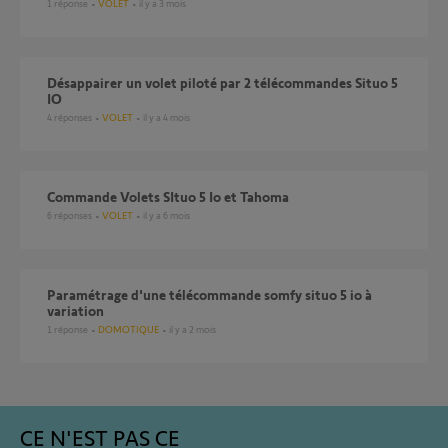
1
réponse
VOLET
il y a 3 mois
Désappairer un volet piloté par 2 télécommandes Situo 5
IO
4
réponses
VOLET
il y a 4 mois
Commande Volets SItuo 5 Io et Tahoma
6
réponses
VOLET
il y a 6 mois
Paramétrage d'une télécommande somfy situo 5 io à
variation
1
réponse
DOMOTIQUE
il y a 2 mois
CE N'EST PAS CE