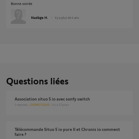
Bonne soirée
Nadège H.
il y a plus de 4 ans
Questions liées
association situo 5 io avec sonfy switch
1
réponse
DOMOTIQUE
il y a 15 jours
télécommande Situo 5 io pure II et Chronis io comment
faire ?