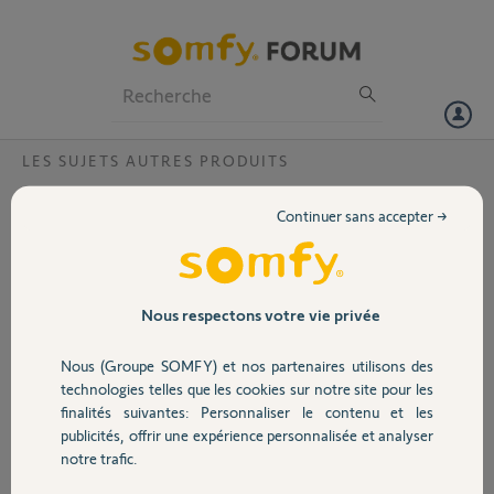
Particuliers
Professionnels
Forum
LES SUJETS AUTRES PRODUITS
Volet
comment coupler des télécommandes
Continuer sans accepter →
Chronis et Situo 5io?
Portail
Bonjour,
je possède une véranda avec plusieurs volets roulants commandés
Garage
par une télécommande SOMFY Situo 5 io pure;
Nous respectons votre vie privée
J'ai acheté une télécommande SOMFY Chronis RTS pour
programmer l'ouverture et la fermeture de ces volets. La
Nous (Groupe SOMFY) et nos partenaires utilisons des
Sécurité
programmation étant faite, je ne parviens pas à coupler les deux
technologies telles que les cookies sur notre site pour les
télécommandes. Pouvez-vous me dire comment procéder s'il vous
finalités suivantes: Personnaliser le contenu et les
plait? merci
publicités, offrir une expérience personnalisée et analyser
Domotique
notre trafic.
Merci,