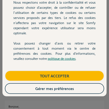
Nous respectons votre droit à la confidentialité et vous
Chauffage
Nadège H.
pouvez choisir d’accepter, de contrôler ou de refuser
il y a plus de 4 ans
l'utilisation de certains types de cookies ou certains
Participer au fil de discussion
services proposés par des tiers. Le refus des cookies
Autres produits
n’affectera pas votre navigation sur le site Somfy
cependant votre expérience utilisateur sera moins
optimale.
Réponses
Vous pouvez changer d'avis ou retirer votre
Devis avec un pro
consentement à tout moment via le centre de
Bonjour
préférences des cookies. Pour plus d’informations,
RTS et IO ne sont pas compatibles, donc non associable.
veuillez consulter notre
politique de cookies
.
Contact
Renvoyez la commande à la boutique.
Faudra prendre la version IO.
bonne journée.
Boutique
TOUT ACCEPTER
André N.
il y a plus de 4 ans
Gérer mes préférences
Bonjour,