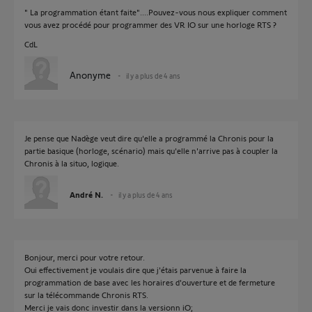
" La programmation étant faite"....Pouvez-vous nous expliquer comment
vous avez procédé pour programmer des VR IO sur une horloge RTS ?
CdL
Anonyme
il y a plus de 4 ans
Je pense que Nadège veut dire qu'elle a programmé la Chronis pour la
partie basique (horloge, scénario) mais qu'elle n'arrive pas à coupler la
Chronis à la situo, logique.
André N.
il y a plus de 4 ans
Bonjour, merci pour votre retour.
Oui effectivement je voulais dire que j'étais parvenue à faire la
programmation de base avec les horaires d'ouverture et de fermeture
sur la télécommande Chronis RTS.
Merci je vais donc investir dans la versionn iO;