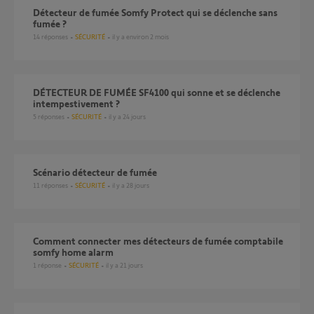
Détecteur de fumée Somfy Protect qui se déclenche sans
fumée ?
14
réponses
SÉCURITÉ
il y a environ 2 mois
DÉTECTEUR DE FUMÉE SF4100 qui sonne et se déclenche
intempestivement ?
5
réponses
SÉCURITÉ
il y a 24 jours
scénario détecteur de fumée
11
réponses
SÉCURITÉ
il y a 28 jours
comment connecter mes détecteurs de fumée comptabile
somfy home alarm
1
réponse
SÉCURITÉ
il y a 21 jours