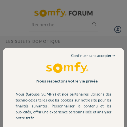
Particuliers
Professionnels
Forum
LES SUJETS DOMOTIQUE
Volet
Disponibilité detecteur fumée
Continuer sans accepter →
Bonjour,
Portail
Pourquoi le détecteur de fumée 1811483 (compatible Tahoma switch)
n'est pas disponible dans la boutique Somfy ?
Garage
Nous respectons votre vie privée
Merci,
Nous (Groupe SOMFY) et nos partenaires utilisons des
Sécurité
technologies telles que les cookies sur notre site pour les
sylvain F.
finalités suivantes: Personnaliser le contenu et les
il y a plus de 4 ans
publicités, offrir une expérience personnalisée et analyser
Domotique
Participer au fil de discussion
notre trafic.