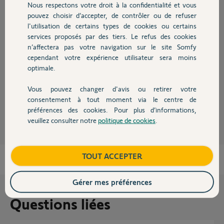
Nous respectons votre droit à la confidentialité et vous
Chauffage
pouvez choisir d’accepter, de contrôler ou de refuser
Réponses
l'utilisation de certains types de cookies ou certains
services proposés par des tiers. Le refus des cookies
Autres produits
n’affectera pas votre navigation sur le site Somfy
Bonjour
cependant votre expérience utilisateur sera moins
C'est un produit IO. Vous pouvez encore le trouver un peu partout !
optimale.
Bone journée !
Vous pouvez changer d'avis ou retirer votre
Devis avec un pro
consentement à tout moment via le centre de
Jean-Luc B.
il y a plus de 4 ans
préférences des cookies. Pour plus d’informations,
veuillez consulter notre
politique de cookies
.
Contact
Boutique
TOUT ACCEPTER
Gérer mes préférences
Questions liées